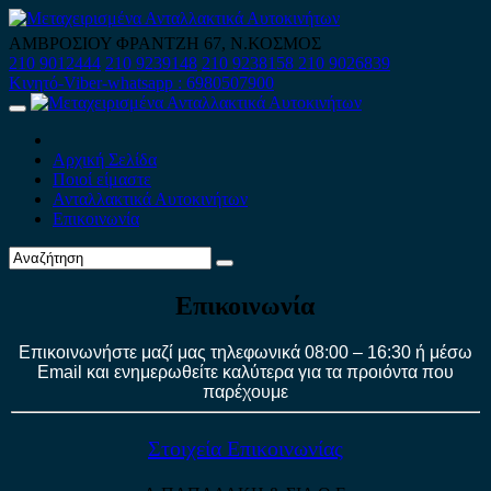
Skip
to
ΑΜΒΡΟΣΙΟΥ ΦΡΑΝΤΖΗ 67, Ν.ΚΟΣΜΟΣ
content
210 9012444
210 9239148
210 9238158
210 9026839
Κινητό-Viber-whatsapp : 6980507900
Primary
Menu
Αρχική Σελίδα
Ποιοί είμαστε
Ανταλλακτικά Αυτοκινήτων
Επικοινωνία
Επικοινωνία
Επικοινωνήστε μαζί μας τηλεφωνικά 08:00 – 16:30 ή μέσω
Email και ενημερωθείτε καλύτερα για τα προιόντα που
παρέχουμε
Στοιχεία Επικοινωνίας