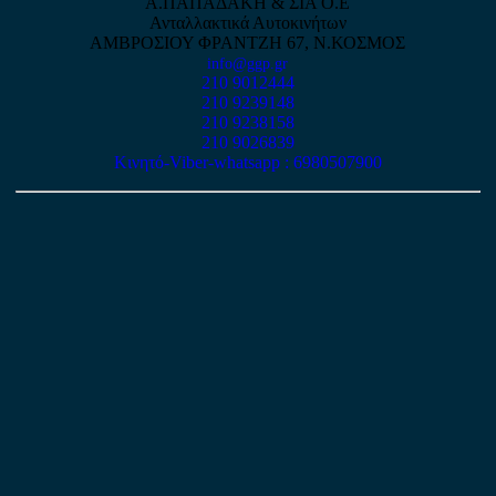
Α.ΠΑΠΑΔΑΚΗ & ΣΙΑ Ο.Ε
Ανταλλακτικά Αυτοκινήτων
ΑΜΒΡΟΣΙΟΥ ΦΡΑΝΤΖΗ 67, Ν.ΚΟΣΜΟΣ
info@ggp.gr
210 9012444
210 9239148
210 9238158
210 9026839
Κινητό-Viber-whatsapp : 6980507900