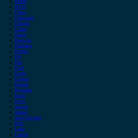
BMW
BYD
Chery
Chevrolet
Citroen
Cupra
Dacia
Daewoo
Daihatsu
Dodge
DS
Fiat
Ford
Geely
Gonow
Honda
Hyundai
Isuzu
iveco
Jaecoo
Jaguar
Jeep Chrysler
KIA
Lada
Lancia