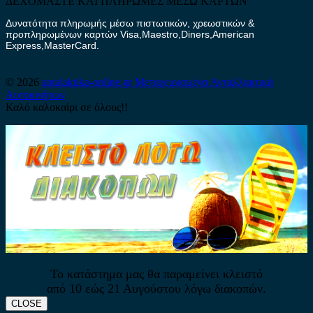
ΔΕΧΟΜΑΣΤΕ ΚΑΙ ΠΛΗΡΩΜΕΣ ΜΕΣΩ ΚΑΡΤΩΝ
Δυνατότητα πληρωμής μέσω πιστωτικών, χρεωστικών &
προπληρωμένων καρτών Visa,Maestro,Diners,American
Express,MasterCard.
© 2026
antalaktika-online.gr
Μεταχειρισμένα Ανταλλακτικά
Αυτοκινήτων
Καλό καλοκαίρι σε όλους!!
Το κατάστημα μας θα παραμείνει κλειστό
από 10 εώς 21 Αυγούστου λόγω διακοπών.
CLOSE