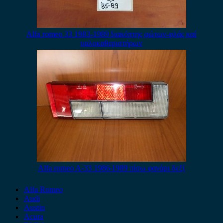
Alfa romeo 33 1983-1989 διακόπτης φώτων-φλάς καί
υαλοκαθαριστήρων
Alfa romeo A-33 1986-1989 πίσω φανάρι δεξί
Alfa Romeo
Audi
Austin
Acura