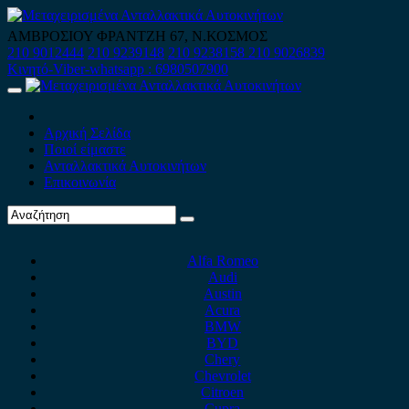
Skip
to
ΑΜΒΡΟΣΙΟΥ ΦΡΑΝΤΖΗ 67, Ν.ΚΟΣΜΟΣ
content
210 9012444
210 9239148
210 9238158
210 9026839
Κινητό-Viber-whatsapp : 6980507900
Primary
Menu
Αρχική Σελίδα
Ποιοί είμαστε
Ανταλλακτικά Αυτοκινήτων
Επικοινωνία
Alfa Romeo
Audi
Austin
Acura
BMW
BYD
Chery
Chevrolet
Citroen
Cupra