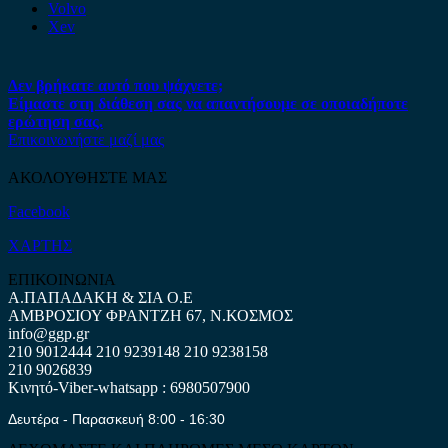
Volvo
Xev
Δεν βρήκατε αυτό που ψάχνετε;
Είμαστε στη διάθεση σας να απαντήσουμε σε οποιαδήποτε
ερώτηση σας.
Επικοινωνήστε μαζί μας
ΑΚΟΛΟΥΘΗΣΤΕ ΜΑΣ
Facebook
ΧΑΡΤΗΣ
ΕΠΙΚΟΙΝΩΝΙΑ
Α.ΠΑΠΑΔΑΚΗ & ΣΙΑ Ο.Ε
ΑΜΒΡΟΣΙΟΥ ΦΡΑΝΤΖΗ 67, Ν.ΚΟΣΜΟΣ
info@ggp.gr
210 9012444
210 9239148
210 9238158
210 9026839
Κινητό-Viber-whatsapp : 6980507900
Δευτέρα - Παρασκευή 8:00 - 16:30