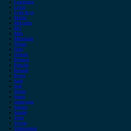
Leapmotor
Lexus
Lynk & co
Mazda
Mercedes
MG
Mini
Mitsubishi
Nissan
Opel
Omoda
Peugeot
Porsche
Renault
Rover
Saab
Seat
Skoda
Smart
ssangyong
Subaru
Suzuki
Tesla
Toyota
Volkswagen