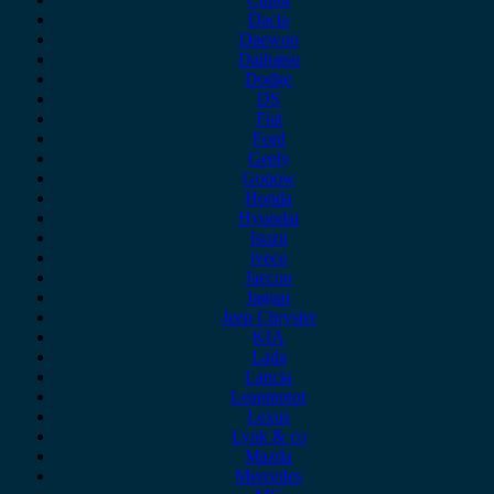
Dacia
Daewoo
Daihatsu
Dodge
DS
Fiat
Ford
Geely
Gonow
Honda
Hyundai
Isuzu
iveco
Jaecoo
Jaguar
Jeep Chrysler
KIA
Lada
Lancia
Leapmotor
Lexus
Lynk & co
Mazda
Mercedes