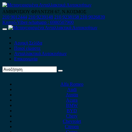
Skip
to
ΑΜΒΡΟΣΙΟΥ ΦΡΑΝΤΖΗ 67, Ν.ΚΟΣΜΟΣ
content
210 9012444
210 9239148
210 9238158
210 9026839
Κινητό-Viber-whatsapp : 6980507900
Primary
Menu
Αρχική Σελίδα
Ποιοί είμαστε
Ανταλλακτικά Αυτοκινήτων
Επικοινωνία
Alfa Romeo
Audi
Austin
Acura
BMW
BYD
Chery
Chevrolet
Citroen
Cupra