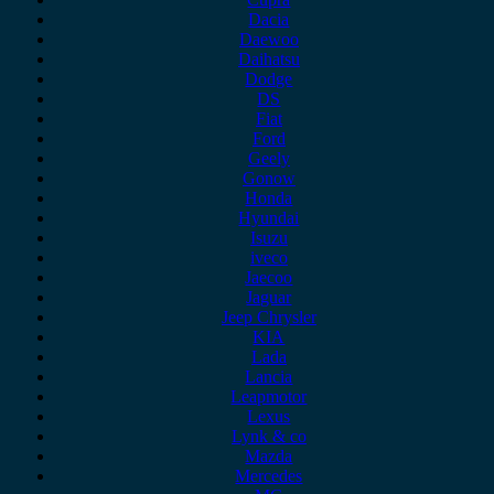
Dacia
Daewoo
Daihatsu
Dodge
DS
Fiat
Ford
Geely
Gonow
Honda
Hyundai
Isuzu
iveco
Jaecoo
Jaguar
Jeep Chrysler
KIA
Lada
Lancia
Leapmotor
Lexus
Lynk & co
Mazda
Mercedes