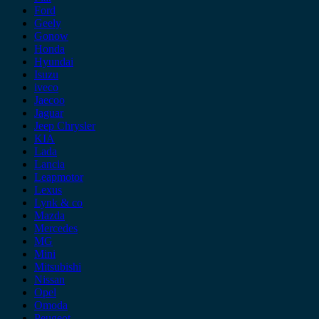
Ford
Geely
Gonow
Honda
Hyundai
Isuzu
iveco
Jaecoo
Jaguar
Jeep Chrysler
KIA
Lada
Lancia
Leapmotor
Lexus
Lynk & co
Mazda
Mercedes
MG
Mini
Mitsubishi
Nissan
Opel
Omoda
Peugeot