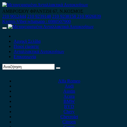
Skip
to
ΑΜΒΡΟΣΙΟΥ ΦΡΑΝΤΖΗ 67, Ν.ΚΟΣΜΟΣ
content
210 9012444
210 9239148
210 9238158
210 9026839
Κινητό-Viber-whatsapp : 6980507900
Primary
Menu
Αρχική Σελίδα
Ποιοί είμαστε
Ανταλλακτικά Αυτοκινήτων
Επικοινωνία
Alfa Romeo
Audi
Austin
Acura
BMW
BYD
Chery
Chevrolet
Citroen
Cupra