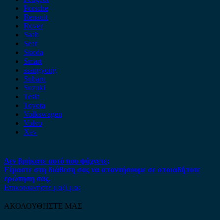
Porsche
Renault
Rover
Saab
Seat
Skoda
Smart
ssangyong
Subaru
Suzuki
Tesla
Toyota
Volkswagen
Volvo
Xev
Δεν βρήκατε αυτό που ψάχνετε;
Είμαστε στη διάθεση σας να απαντήσουμε σε οποιαδήποτε
ερώτηση σας.
Επικοινωνήστε μαζί μας
ΑΚΟΛΟΥΘΗΣΤΕ ΜΑΣ