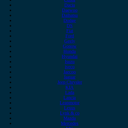
Dacia
Daewoo
Daihatsu
Dodge
DS
Fiat
Ford
Geely
Gonow
Honda
Hyundai
Isuzu
iveco
Jaecoo
Jaguar
Jeep Chrysler
KIA
Lada
Lancia
Leapmotor
Lexus
Lynk & co
Mazda
Mercedes