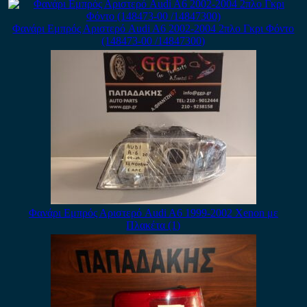
Φανάρι Εμπρός Αριστερό Audi A6 2002-2004 2πλο Γκρι Φόντο
(148473-00 /14847300)
Φανάρι Εμπρός Αριστερό Audi A6 1999-2002 Xenon με
Πλακέτα (1)