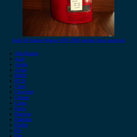
Audi A6 Station Wagon 1997-2002 φανάρι πίσω αριστερό
Alfa Romeo
Audi
Austin
Acura
BMW
BYD
Chery
Chevrolet
Citroen
Cupra
Dacia
Daewoo
Daihatsu
Dodge
DS
Fiat