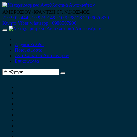
Skip
to
ΑΜΒΡΟΣΙΟΥ ΦΡΑΝΤΖΗ 67, Ν.ΚΟΣΜΟΣ
content
210 9012444
210 9239148
210 9238158
210 9026839
Κινητό-Viber-whatsapp : 6980507900
Primary
Menu
Αρχική Σελίδα
Ποιοί είμαστε
Ανταλλακτικά Αυτοκινήτων
Επικοινωνία