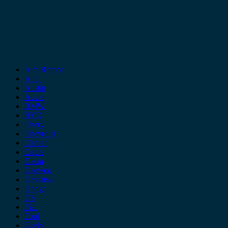
Alfa Romeo
Audi
Austin
Acura
BMW
BYD
Chery
Chevrolet
Citroen
Cupra
Dacia
Daewoo
Daihatsu
Dodge
DS
Fiat
Ford
Geely