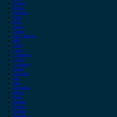
Gonow
Honda
Hyundai
Isuzu
iveco
Jaecoo
Jaguar
Jeep Chrysler
KIA
Lada
Lancia
Leapmotor
Lexus
Lynk & co
Mazda
Mercedes
MG
Mini
Mitsubishi
Nissan
Opel
Omoda
Peugeot
Porsche
Renault