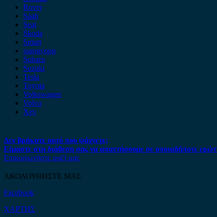
Rover
Saab
Seat
Skoda
Smart
ssangyong
Subaru
Suzuki
Tesla
Toyota
Volkswagen
Volvo
Xev
Δεν βρήκατε αυτό που ψάχνετε;
Είμαστε στη διάθεση σας να απαντήσουμε σε οποιαδήποτε ερώτ
Επικοινωνήστε μαζί μας
ΑΚΟΛΟΥΘΗΣΤΕ ΜΑΣ
Facebook
ΧΑΡΤΗΣ