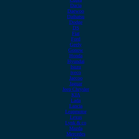
Dacia
Daewoo
Daihatsu
Dodge
DS
Fiat
Ford
Geely
Gonow
Honda
Hyundai
Isuzu
iveco
Jaecoo
Jaguar
Jeep Chrysler
KIA
Lada
Lancia
Leapmotor
Lexus
Lynk & co
Mazda
Mercedes