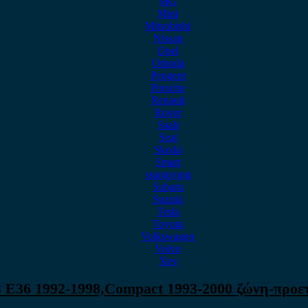
MG
Mini
Mitsubishi
Nissan
Opel
Omoda
Peugeot
Porsche
Renault
Rover
Saab
Seat
Skoda
Smart
ssangyong
Subaru
Suzuki
Tesla
Toyota
Volkswagen
Volvo
Xev
 E36 1992-1998,Compact 1993-2000 ζώνη-προετ