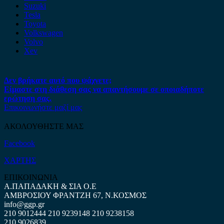
Suzuki
Tesla
Toyota
Volkswagen
Volvo
Xev
Δεν βρήκατε αυτό που ψάχνετε;
Είμαστε στη διάθεση σας να απαντήσουμε σε οποιαδήποτε
ερώτηση σας.
Επικοινωνήστε μαζί μας
ΑΚΟΛΟΥΘΗΣΤΕ ΜΑΣ
Facebook
ΧΑΡΤΗΣ
ΕΠΙΚΟΙΝΩΝΙΑ
Α.ΠΑΠΑΔΑΚΗ & ΣΙΑ Ο.Ε
ΑΜΒΡΟΣΙΟΥ ΦΡΑΝΤΖΗ 67, Ν.ΚΟΣΜΟΣ
info@ggp.gr
210 9012444
210 9239148
210 9238158
210 9026839