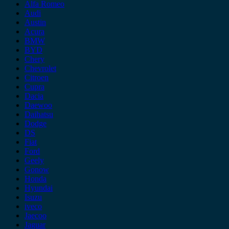
Alfa Romeo
Audi
Austin
Acura
BMW
BYD
Chery
Chevrolet
Citroen
Cupra
Dacia
Daewoo
Daihatsu
Dodge
DS
Fiat
Ford
Geely
Gonow
Honda
Hyundai
Isuzu
iveco
Jaecoo
Jaguar