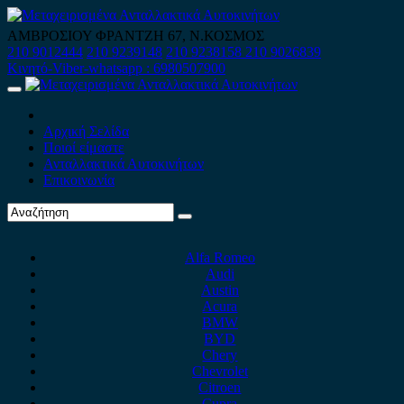
Skip
to
ΑΜΒΡΟΣΙΟΥ ΦΡΑΝΤΖΗ 67, Ν.ΚΟΣΜΟΣ
content
210 9012444
210 9239148
210 9238158
210 9026839
Κινητό-Viber-whatsapp : 6980507900
Primary
Menu
Αρχική Σελίδα
Ποιοί είμαστε
Ανταλλακτικά Αυτοκινήτων
Επικοινωνία
Alfa Romeo
Audi
Austin
Acura
BMW
BYD
Chery
Chevrolet
Citroen
Cupra