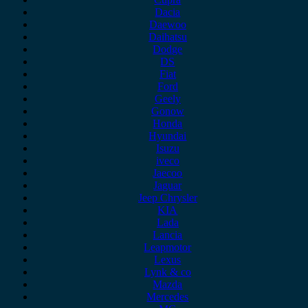
Dacia
Daewoo
Daihatsu
Dodge
DS
Fiat
Ford
Geely
Gonow
Honda
Hyundai
Isuzu
iveco
Jaecoo
Jaguar
Jeep Chrysler
KIA
Lada
Lancia
Leapmotor
Lexus
Lynk & co
Mazda
Mercedes