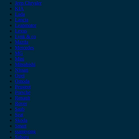
Jeep Chrysler
KIA
Lada
Lancia
Leapmotor
Lexus
Lynk & co
Mazda
Mercedes
MG
Mini
Mitsubishi
Nissan
Opel
Omoda
Peugeot
Porsche
Renault
Rover
Saab
Seat
Skoda
Smart
ssangyong
Subaru