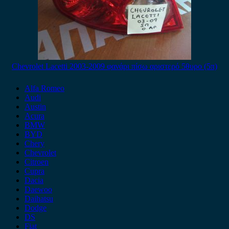
Chevrolet Lacetti 2003-2009 φανάρι πίσω αριστερό 5θυρο (5π)
Alfa Romeo
Audi
Austin
Acura
BMW
BYD
Chery
Chevrolet
Citroen
Cupra
Dacia
Daewoo
Daihatsu
Dodge
DS
Fiat