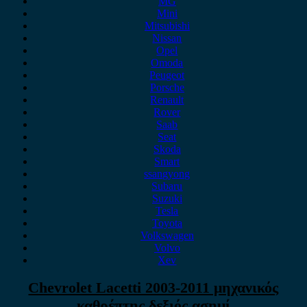
MG
Mini
Mitsubishi
Nissan
Opel
Omoda
Peugeot
Porsche
Renault
Rover
Saab
Seat
Skoda
Smart
ssangyong
Subaru
Suzuki
Tesla
Toyota
Volkswagen
Volvo
Xev
Chevrolet Lacetti 2003-2011 μηχανικός
καθρέπτης δεξιός ασημί