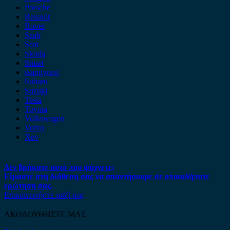
Porsche
Renault
Rover
Saab
Seat
Skoda
Smart
ssangyong
Subaru
Suzuki
Tesla
Toyota
Volkswagen
Volvo
Xev
Δεν βρήκατε αυτό που ψάχνετε;
Είμαστε στη διάθεση σας να απαντήσουμε σε οποιαδήποτε
ερώτηση σας.
Επικοινωνήστε μαζί μας
ΑΚΟΛΟΥΘΗΣΤΕ ΜΑΣ