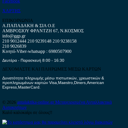
Facebook
ΧΑΡΤΗΣ
ΕΠΙΚΟΙΝΩΝΙΑ
Α.ΠΑΠΑΔΑΚΗ & ΣΙΑ Ο.Ε
ΑΜΒΡΟΣΙΟΥ ΦΡΑΝΤΖΗ 67, Ν.ΚΟΣΜΟΣ
info@ggp.gr
210 9012444
210 9239148
210 9238158
210 9026839
Κινητό-Viber-whatsapp : 6980507900
Δευτέρα - Παρασκευή 8:00 - 16:30
ΔΕΧΟΜΑΣΤΕ ΚΑΙ ΠΛΗΡΩΜΕΣ ΜΕΣΩ ΚΑΡΤΩΝ
Δυνατότητα πληρωμής μέσω πιστωτικών, χρεωστικών &
προπληρωμένων καρτών Visa,Maestro,Diners,American
Express,MasterCard.
© 2026
antalaktika-online.gr
Μεταχειρισμένα Ανταλλακτικά
Αυτοκινήτων
Καλό καλοκαίρι σε όλους!!