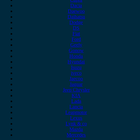
Dacia
Daewoo
Daihatsu
Dodge
DS
Fiat
Ford
Geely
Gonow
Honda
Hyundai
Isuzu
iveco
Jaecoo
Jaguar
Jeep Chrysler
KIA
Lada
Lancia
Leapmotor
Lexus
Lynk & co
Mazda
Mercedes