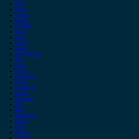
Ford
Geely
Gonow
Honda
Hyundai
Isuzu
iveco
Jaecoo
Jaguar
Jeep Chrysler
KIA
Lada
Lancia
Leapmotor
Lexus
Lynk & co
Mazda
Mercedes
MG
Mini
Mitsubishi
Nissan
Opel
Omoda
Peugeot