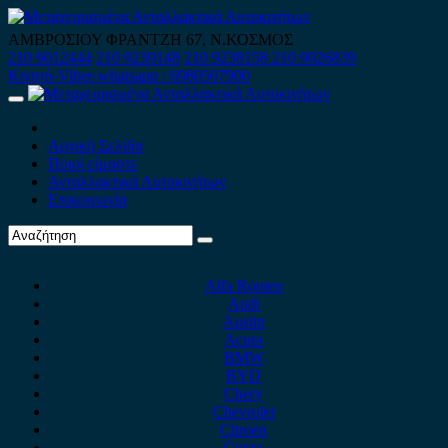
Skip
to
ΑΜΒΡΟΣΙΟΥ ΦΡΑΝΤΖΗ 67, Ν.ΚΟΣΜΟΣ
content
210 9012444
210 9239148
210 9238158
210 9026839
Κινητό-Viber-whatsapp : 6980507900
Primary
Menu
Αρχική Σελίδα
Ποιοί είμαστε
Ανταλλακτικά Αυτοκινήτων
Επικοινωνία
Alfa Romeo
Audi
Austin
Acura
BMW
BYD
Chery
Chevrolet
Citroen
Cupra