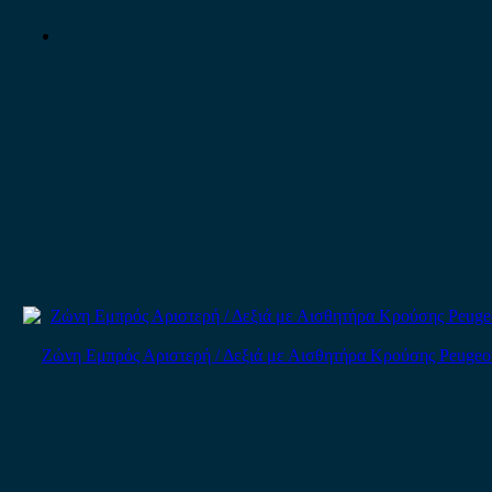
Ζώνη Εμπρός Αριστερή / Δεξιά με Αισθητήρα Κρούσης Peugeot 206