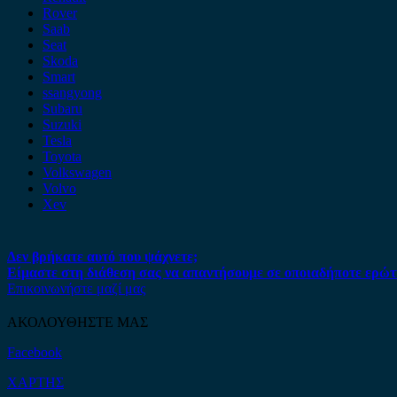
Rover
Saab
Seat
Skoda
Smart
ssangyong
Subaru
Suzuki
Tesla
Toyota
Volkswagen
Volvo
Xev
Δεν βρήκατε αυτό που ψάχνετε;
Είμαστε στη διάθεση σας να απαντήσουμε σε οποιαδήποτε ερώτ
Επικοινωνήστε μαζί μας
ΑΚΟΛΟΥΘΗΣΤΕ ΜΑΣ
Facebook
ΧΑΡΤΗΣ