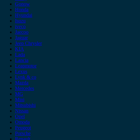
Gonow
Honda
Hyundai
Isuzu
iveco
Jaecoo
Jaguar
Jeep Chrysler
KIA
Lada
Lancia
Leapmotor
Lexus
Lynk & co
Mazda
Mercedes
MG
Mini
Mitsubishi
Nissan
Opel
Omoda
Peugeot
Porsche
Renault