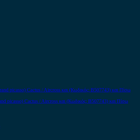
and picasso) Cactus / Aircross και (Κωδικός: B507743) και Πίσω