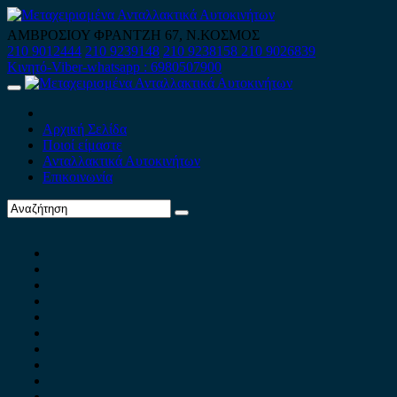
Skip
to
ΑΜΒΡΟΣΙΟΥ ΦΡΑΝΤΖΗ 67, Ν.ΚΟΣΜΟΣ
content
210 9012444
210 9239148
210 9238158
210 9026839
Κινητό-Viber-whatsapp : 6980507900
Primary
Menu
Αρχική Σελίδα
Ποιοί είμαστε
Ανταλλακτικά Αυτοκινήτων
Επικοινωνία