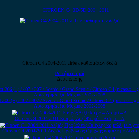
CITROEN C4 3D/5D 2004-2011
Citroen C4 2004-2011 airbag καθισμάτων δεξιά
Ρωτήστε τιμή
Δείτε επίσης
 (+) / 407 / 307 / Scenic / Grand Scenic / Citroen C4 (picasso – gr
Αριστερή/Δεξια Megane 2002-2008
Citroen C4 2004-2011 Εμπρός Δεξί Φτερό – Ασημί – Α
Citroen C4 2004-2011 Δεξιός Προβολέας Ομίχλης κομπλέ με Δίχτυ