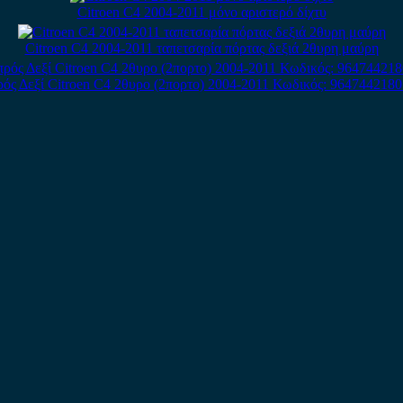
Citroen C4 2004-2011 μόνο αριστερό δίχτυ
Citroen C4 2004-2011 ταπετσαρία πόρτας δεξιά 2θυρη μαύρη
 Δεξί Citroen C4 2θυρο (2πορτο) 2004-2011 Κωδικός: 9647442180 /