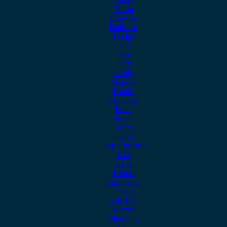
Dacia
Daewoo
Daihatsu
Dodge
DS
Fiat
Ford
Geely
Gonow
Honda
Hyundai
Isuzu
iveco
Jaecoo
Jaguar
Jeep Chrysler
KIA
Lada
Lancia
Leapmotor
Lexus
Lynk & co
Mazda
Mercedes