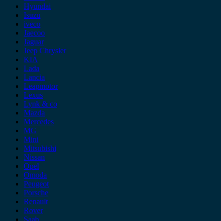
Hyundai
Isuzu
iveco
Jaecoo
Jaguar
Jeep Chrysler
KIA
Lada
Lancia
Leapmotor
Lexus
Lynk & co
Mazda
Mercedes
MG
Mini
Mitsubishi
Nissan
Opel
Omoda
Peugeot
Porsche
Renault
Rover
Saab