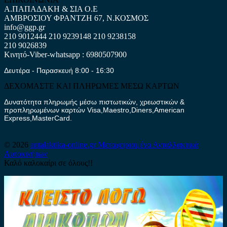
Α.ΠΑΠΑΔΑΚΗ & ΣΙΑ Ο.Ε
ΑΜΒΡΟΣΙΟΥ ΦΡΑΝΤΖΗ 67, Ν.ΚΟΣΜΟΣ
info@ggp.gr
210 9012444
210 9239148
210 9238158
210 9026839
Κινητό-Viber-whatsapp : 6980507900
Δευτέρα - Παρασκευή 8:00 - 16:30
ΔΕΧΟΜΑΣΤΕ ΚΑΙ ΠΛΗΡΩΜΕΣ ΜΕΣΩ ΚΑΡΤΩΝ
Δυνατότητα πληρωμής μέσω πιστωτικών, χρεωστικών &
προπληρωμένων καρτών Visa,Maestro,Diners,American
Express,MasterCard.
© 2026
antalaktika-online.gr
Μεταχειρισμένα Ανταλλακτικά
Αυτοκινήτων
Καλό καλοκαίρι σε όλους!!