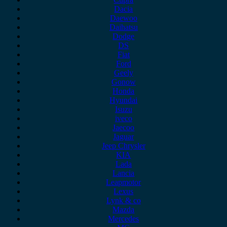
Dacia
Daewoo
Daihatsu
Dodge
DS
Fiat
Ford
Geely
Gonow
Honda
Hyundai
Isuzu
iveco
Jaecoo
Jaguar
Jeep Chrysler
KIA
Lada
Lancia
Leapmotor
Lexus
Lynk & co
Mazda
Mercedes