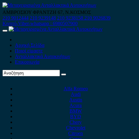
Skip
to
ΑΜΒΡΟΣΙΟΥ ΦΡΑΝΤΖΗ 67, Ν.ΚΟΣΜΟΣ
content
210 9012444
210 9239148
210 9238158
210 9026839
Κινητό-Viber-whatsapp : 6980507900
Primary
Menu
Αρχική Σελίδα
Ποιοί είμαστε
Ανταλλακτικά Αυτοκινήτων
Επικοινωνία
Alfa Romeo
Audi
Austin
Acura
BMW
BYD
Chery
Chevrolet
Citroen
Cupra