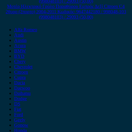
Μοτέρ Ηλεκτρικό Γρύλο Παραθύρου Εμπρός Δεξί Citroen C4
2θυρο (2πορτο) 2004-2011 Κωδικός: 9647442180 / 998048-103
(998048103) / 29093 (50,00)
Alfa Romeo
Audi
Austin
Acura
BMW
BYD
Chery
Chevrolet
Citroen
Cupra
Dacia
Daewoo
Daihatsu
Dodge
DS
Fiat
Ford
Geely
Gonow
Honda