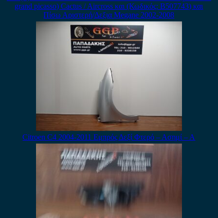
grand picasso) Cactus / Aircross και (Κωδικός: B507743) και
Πίσω Αριστερή/Δεξια Megane 2002-2008
Citroen C4 2004-2011 Εμπρός Δεξί Φτερό – Ασημί – Α