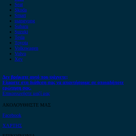
Seat
Skoda
Smart
ssangyong
Subaru
Suzuki
Tesla
Toyota
Volkswagen
Volvo
Xev
Δεν βρήκατε αυτό που ψάχνετε;
Είμαστε στη διάθεση σας να απαντήσουμε σε οποιαδήποτε
ερώτηση σας.
Επικοινωνήστε μαζί μας
ΑΚΟΛΟΥΘΗΣΤΕ ΜΑΣ
Facebook
ΧΑΡΤΗΣ
ΕΠΙΚΟΙΝΩΝΙΑ