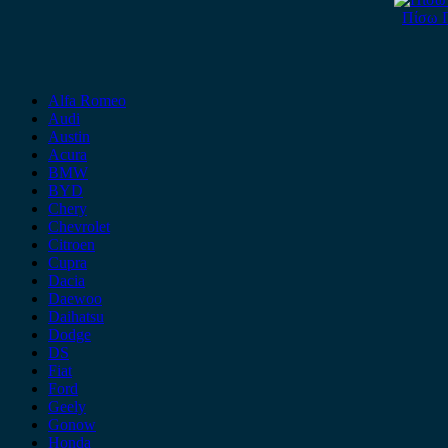
Πίσω Π
Alfa Romeo
Audi
Austin
Acura
BMW
BYD
Chery
Chevrolet
Citroen
Cupra
Dacia
Daewoo
Daihatsu
Dodge
DS
Fiat
Ford
Geely
Gonow
Honda