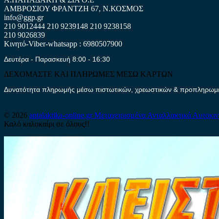
ΑΜΒΡΟΣΙΟΥ ΦΡΑΝΤΖΗ 67, Ν.ΚΟΣΜΟΣ
info@ggp.gr
210 9012444
210 9239148
210 9238158
210 9026839
Κινητό-Viber-whatsapp : 6980507900
Δευτέρα - Παρασκευή 8:00 - 16:30
ΔΕΧΟΜΑΣΤΕ ΚΑΙ ΠΛΗΡΩΜΕΣ ΜΕΣΩ ΚΑΡΤΩΝ
Δυνατότητα πληρωμής μέσω πιστωτικών, χρεωστικών & προπληρωμέν
© 2026
antalaktika-online.gr
Μεταχειρισμένα Ανταλλακτικά Αυτοκι
Καλό καλοκαίρι σε όλους!!