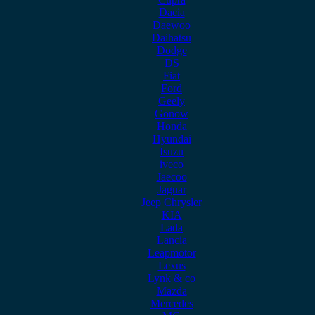
Dacia
Daewoo
Daihatsu
Dodge
DS
Fiat
Ford
Geely
Gonow
Honda
Hyundai
Isuzu
iveco
Jaecoo
Jaguar
Jeep Chrysler
KIA
Lada
Lancia
Leapmotor
Lexus
Lynk & co
Mazda
Mercedes