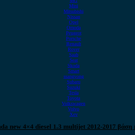
MG
Mini
Mitsubishi
Nissan
Opel
Omoda
Peugeot
Porsche
Renault
Rover
Saab
Seat
Skoda
Smart
ssangyong
Subaru
Suzuki
Tesla
Toyota
Volkswagen
Volvo
Xev
nda new 4×4 diesel 1.3 multijet 2012-2017 βάση