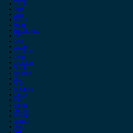
Hyundai
Isuzu
iveco
Jaecoo
Jaguar
Jeep Chrysler
KIA
Lada
Lancia
Leapmotor
Lexus
Lynk & co
Mazda
Mercedes
MG
Mini
Mitsubishi
Nissan
Opel
Omoda
Peugeot
Porsche
Renault
Rover
Saab