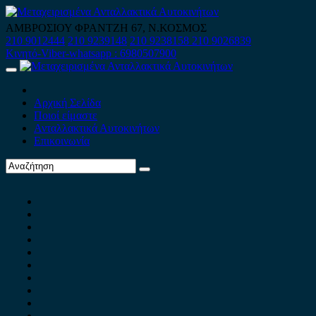
Skip
to
ΑΜΒΡΟΣΙΟΥ ΦΡΑΝΤΖΗ 67, Ν.ΚΟΣΜΟΣ
content
210 9012444
210 9239148
210 9238158
210 9026839
Κινητό-Viber-whatsapp : 6980507900
Primary
Menu
Αρχική Σελίδα
Ποιοί είμαστε
Ανταλλακτικά Αυτοκινήτων
Επικοινωνία