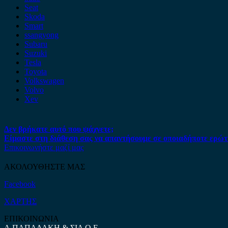
Seat
Skoda
Smart
ssangyong
Subaru
Suzuki
Tesla
Toyota
Volkswagen
Volvo
Xev
Δεν βρήκατε αυτό που ψάχνετε;
Είμαστε στη διάθεση σας να απαντήσουμε σε οποιαδήποτε ερώτ
Επικοινωνήστε μαζί μας
ΑΚΟΛΟΥΘΗΣΤΕ ΜΑΣ
Facebook
ΧΑΡΤΗΣ
ΕΠΙΚΟΙΝΩΝΙΑ
Α.ΠΑΠΑΔΑΚΗ & ΣΙΑ Ο.Ε