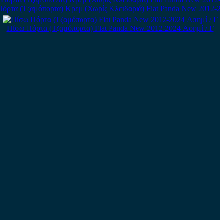
όρτα (Τζαμόπορτα) Κρεμ (Χωρίς Κλειδαριά) Fiat Panda New 2012-2
Πίσω Πόρτα (Τζαμόπορτα) Fiat Panda New 2012-2024 Ασημί / Γ