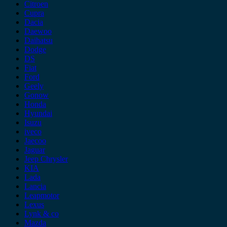
Citroen
Cupra
Dacia
Daewoo
Daihatsu
Dodge
DS
Fiat
Ford
Geely
Gonow
Honda
Hyundai
Isuzu
iveco
Jaecoo
Jaguar
Jeep Chrysler
KIA
Lada
Lancia
Leapmotor
Lexus
Lynk & co
Mazda