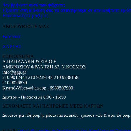
Δεν βρήκατε αυτό που ψάχνετε;
Είμαστε στη διάθεση σας να απαντήσουμε σε οποιαδήποτε ερώτ
Επικοινωνήστε μαζί μας
ΑΚΟΛΟΥΘΗΣΤΕ ΜΑΣ
Facebook
ΧΑΡΤΗΣ
ΕΠΙΚΟΙΝΩΝΙΑ
Α.ΠΑΠΑΔΑΚΗ & ΣΙΑ Ο.Ε
ΑΜΒΡΟΣΙΟΥ ΦΡΑΝΤΖΗ 67, Ν.ΚΟΣΜΟΣ
info@ggp.gr
210 9012444
210 9239148
210 9238158
210 9026839
Κινητό-Viber-whatsapp : 6980507900
Δευτέρα - Παρασκευή 8:00 - 16:30
ΔΕΧΟΜΑΣΤΕ ΚΑΙ ΠΛΗΡΩΜΕΣ ΜΕΣΩ ΚΑΡΤΩΝ
Δυνατότητα πληρωμής μέσω πιστωτικών, χρεωστικών & προπληρωμέν
© 2026
antalaktika-online.gr
Μεταχειρισμένα Ανταλλακτικά Αυτοκι