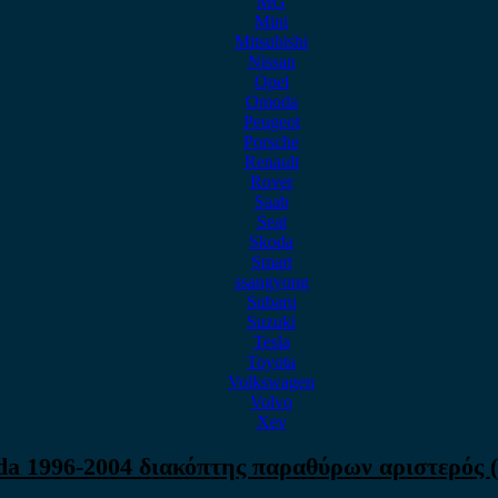
MG
Mini
Mitsubishi
Nissan
Opel
Omoda
Peugeot
Porsche
Renault
Rover
Saab
Seat
Skoda
Smart
ssangyong
Subaru
Suzuki
Tesla
Toyota
Volkswagen
Volvo
Xev
ada 1996-2004 διακόπτης παραθύρων αριστερός (