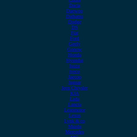
Dacia
Daewoo
Daihatsu
Dodge
DS
Fiat
Ford
Geely
Gonow
Honda
Hyundai
Isuzu
iveco
Jaecoo
Jaguar
Jeep Chrysler
KIA
Lada
Lancia
Leapmotor
Lexus
Lynk & co
Mazda
Mercedes