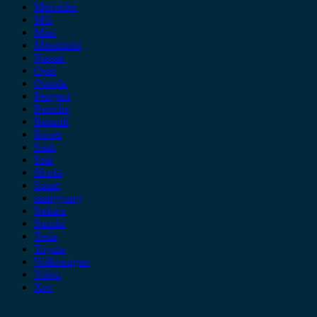
Mercedes
MG
Mini
Mitsubishi
Nissan
Opel
Omoda
Peugeot
Porsche
Renault
Rover
Saab
Seat
Skoda
Smart
ssangyong
Subaru
Suzuki
Tesla
Toyota
Volkswagen
Volvo
Xev