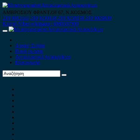
Skip
to
ΑΜΒΡΟΣΙΟΥ ΦΡΑΝΤΖΗ 67, Ν.ΚΟΣΜΟΣ
content
210 9012444
210 9239148
210 9238158
210 9026839
Κινητό-Viber-whatsapp : 6980507900
Primary
Menu
Αρχική Σελίδα
Ποιοί είμαστε
Ανταλλακτικά Αυτοκινήτων
Επικοινωνία