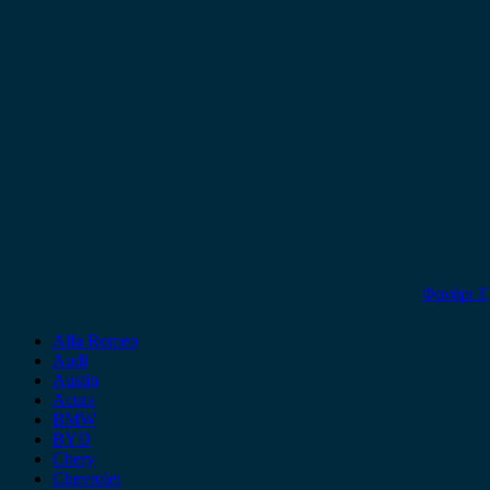
Φανάρι Εμ
Alfa Romeo
Audi
Austin
Acura
BMW
BYD
Chery
Chevrolet