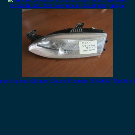
Fiat strada 2001-2004 ηλεκτρικός δεξιός καθρέπτης άβαφος
πρός Αριστερό Δίλαμπο (2λαμπο) Fiat strada 1996-2000 / Fiat Palio