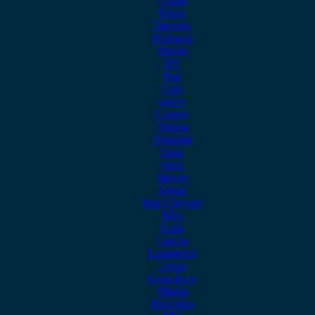
Dacia
Daewoo
Daihatsu
Dodge
DS
Fiat
Ford
Geely
Gonow
Honda
Hyundai
Isuzu
iveco
Jaecoo
Jaguar
Jeep Chrysler
KIA
Lada
Lancia
Leapmotor
Lexus
Lynk & co
Mazda
Mercedes