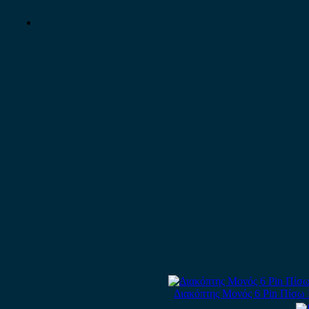
Διακόπτης Μονός 6 Pin Πίσω 