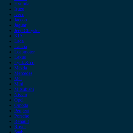
Hyundai
Isuzu
iveco
Jaecoo
Jaguar
Jeep Chrysler
KIA
Lada
Lancia
Leapmotor
Lexus
Lynk & co
Mazda
Mercedes
MG
Mini
Mitsubishi
Nissan
Opel
Omoda
Peugeot
Porsche
Renault
Rover
Saab