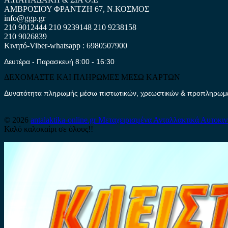
ΑΜΒΡΟΣΙΟΥ ΦΡΑΝΤΖΗ 67, Ν.ΚΟΣΜΟΣ
info@ggp.gr
210 9012444
210 9239148
210 9238158
210 9026839
Κινητό-Viber-whatsapp : 6980507900
Δευτέρα - Παρασκευή 8:00 - 16:30
ΔΕΧΟΜΑΣΤΕ ΚΑΙ ΠΛΗΡΩΜΕΣ ΜΕΣΩ ΚΑΡΤΩΝ
Δυνατότητα πληρωμής μέσω πιστωτικών, χρεωστικών & προπληρωμέν
© 2026
antalaktika-online.gr
Μεταχειρισμένα Ανταλλακτικά Αυτοκι
Καλό καλοκαίρι σε όλους!!