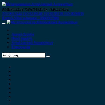
Skip
to
ΑΜΒΡΟΣΙΟΥ ΦΡΑΝΤΖΗ 67, Ν.ΚΟΣΜΟΣ
content
210 9012444
210 9239148
210 9238158
210 9026839
Κινητό-Viber-whatsapp : 6980507900
Primary
Menu
Αρχική Σελίδα
Ποιοί είμαστε
Ανταλλακτικά Αυτοκινήτων
Επικοινωνία