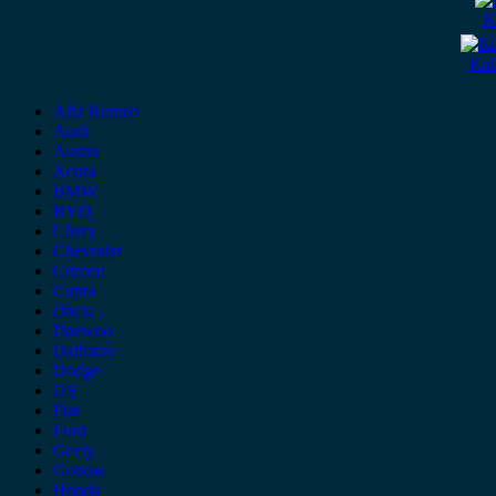
Κ
Καθ
Alfa Romeo
Audi
Austin
Acura
BMW
BYD
Chery
Chevrolet
Citroen
Cupra
Dacia
Daewoo
Daihatsu
Dodge
DS
Fiat
Ford
Geely
Gonow
Honda