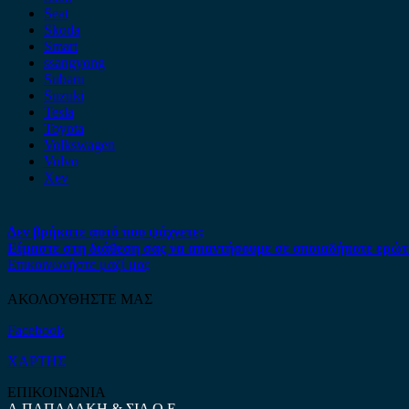
Seat
Skoda
Smart
ssangyong
Subaru
Suzuki
Tesla
Toyota
Volkswagen
Volvo
Xev
Δεν βρήκατε αυτό που ψάχνετε;
Είμαστε στη διάθεση σας να απαντήσουμε σε οποιαδήποτε ερώτ
Επικοινωνήστε μαζί μας
ΑΚΟΛΟΥΘΗΣΤΕ ΜΑΣ
Facebook
ΧΑΡΤΗΣ
ΕΠΙΚΟΙΝΩΝΙΑ
Α.ΠΑΠΑΔΑΚΗ & ΣΙΑ Ο.Ε