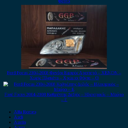
Φόντο
Ford Focus 2004-2008 Φανάρι Εμπρός Αριστερό – XENON –
Χωρίς Πλακέτα – Χρώμιο Φόντο – Ο
Ford Focus 2004-2008 Καθρέπτης Δεξιός – Ηλεκτρικός – Μαύρο
– Ε
Alfa Romeo
Audi
Austin
Acura