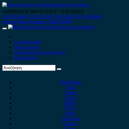
Skip
to
ΑΜΒΡΟΣΙΟΥ ΦΡΑΝΤΖΗ 67, Ν.ΚΟΣΜΟΣ
content
210 9012444
210 9239148
210 9238158
210 9026839
Κινητό-Viber-whatsapp : 6980507900
Primary
Menu
Αρχική Σελίδα
Ποιοί είμαστε
Ανταλλακτικά Αυτοκινήτων
Επικοινωνία
Alfa Romeo
Audi
Austin
Acura
BMW
BYD
Chery
Chevrolet
Citroen
Cupra