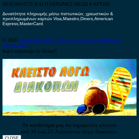
ΔΕΧΟΜΑΣΤΕ ΚΑΙ ΠΛΗΡΩΜΕΣ ΜΕΣΩ ΚΑΡΤΩΝ
Δυνατότητα πληρωμής μέσω πιστωτικών, χρεωστικών &
προπληρωμένων καρτών Visa,Maestro,Diners,American
Express,MasterCard.
© 2026
antalaktika-online.gr
Μεταχειρισμένα Ανταλλακτικά
Αυτοκινήτων
Καλό καλοκαίρι σε όλους!!
Το κατάστημα μας θα παραμείνει κλειστό
από 10 εώς 21 Αυγούστου λόγω διακοπών.
CLOSE