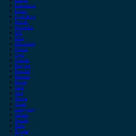
Leapmotor
Lexus
Lynk & co
Mazda
Mercedes
MG
Mini
Mitsubishi
Nissan
Opel
Omoda
Peugeot
Porsche
Renault
Rover
Saab
Seat
Skoda
Smart
ssangyong
Subaru
Suzuki
Tesla
Toyota