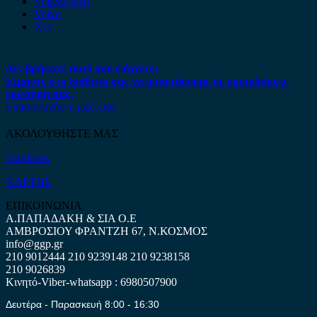
Volkswagen
Volvo
Xev
Δεν βρήκατε αυτό που ψάχνετε;
Είμαστε στη διάθεση σας να απαντήσουμε σε οποιαδήποτε
ερώτηση σας.
Επικοινωνήστε μαζί μας
ΑΚΟΛΟΥΘΗΣΤΕ ΜΑΣ
Facebook
ΧΑΡΤΗΣ
ΕΠΙΚΟΙΝΩΝΙΑ
Α.ΠΑΠΑΔΑΚΗ & ΣΙΑ Ο.Ε
ΑΜΒΡΟΣΙΟΥ ΦΡΑΝΤΖΗ 67, Ν.ΚΟΣΜΟΣ
info@ggp.gr
210 9012444
210 9239148
210 9238158
210 9026839
Κινητό-Viber-whatsapp : 6980507900
Δευτέρα - Παρασκευή 8:00 - 16:30