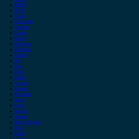
BMW
BYD
Chery
Chevrolet
Citroen
Cupra
Dacia
Daewoo
Daihatsu
Dodge
DS
Fiat
Ford
Geely
Gonow
Honda
Hyundai
Isuzu
iveco
Jaecoo
Jaguar
Jeep Chrysler
KIA
Lada
Lancia