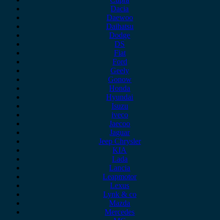
Dacia
Daewoo
Daihatsu
Dodge
DS
Fiat
Ford
Geely
Gonow
Honda
Hyundai
Isuzu
iveco
Jaecoo
Jaguar
Jeep Chrysler
KIA
Lada
Lancia
Leapmotor
Lexus
Lynk & co
Mazda
Mercedes