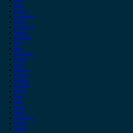
KIA
Lada
Lancia
Leapmotor
Lexus
Lynk & co
Mazda
Mercedes
MG
Mini
Mitsubishi
Nissan
Opel
Omoda
Peugeot
Porsche
Renault
Rover
Saab
Seat
Skoda
Smart
ssangyong
Subaru
Suzuki