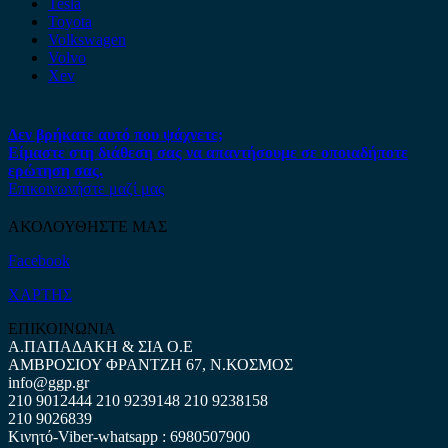
Tesla
Toyota
Volkswagen
Volvo
Xev
Δεν βρήκατε αυτό που ψάχνετε;
Είμαστε στη διάθεση σας να απαντήσουμε σε οποιαδήποτε
ερώτηση σας.
Επικοινωνήστε μαζί μας
ΑΚΟΛΟΥΘΗΣΤΕ ΜΑΣ
Facebook
ΧΑΡΤΗΣ
ΕΠΙΚΟΙΝΩΝΙΑ
Α.ΠΑΠΑΔΑΚΗ & ΣΙΑ Ο.Ε
ΑΜΒΡΟΣΙΟΥ ΦΡΑΝΤΖΗ 67, Ν.ΚΟΣΜΟΣ
info@ggp.gr
210 9012444
210 9239148
210 9238158
210 9026839
Κινητό-Viber-whatsapp : 6980507900