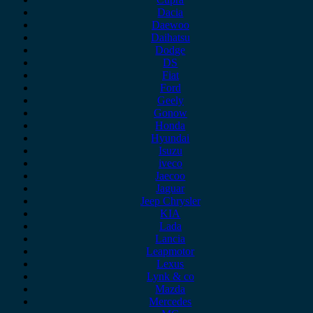
Dacia
Daewoo
Daihatsu
Dodge
DS
Fiat
Ford
Geely
Gonow
Honda
Hyundai
Isuzu
iveco
Jaecoo
Jaguar
Jeep Chrysler
KIA
Lada
Lancia
Leapmotor
Lexus
Lynk & co
Mazda
Mercedes