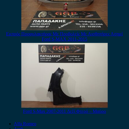
Εμπρός Προφυλακτήρας Με Προβολείς Με Αισθητήρες Ασημί
Ford S-MAX 2011-2015
Ford S-Max 2007-2011 Δεξί Φτερό – Μαύρο
Alfa Romeo
Audi