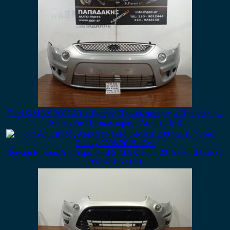
Ford S-MAX 2007-2011 Εμπρός Προφυλακτήρας – Προβολείς –
Θέσεις για Πιτσιλιστήρια – Ασημί – ΜΣ
Φανάρι Εμπρός Αριστερό Ford S-MAX 2007-2015 / Ford Galaxy
2006-2015 / Εc1