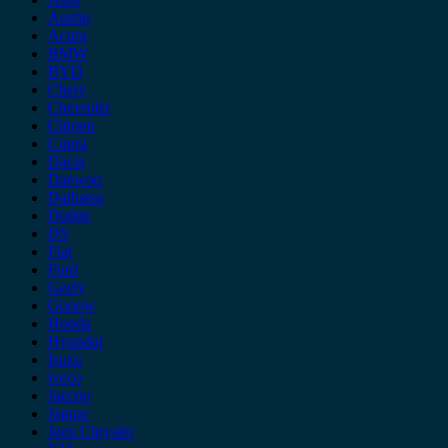
Austin
Acura
BMW
BYD
Chery
Chevrolet
Citroen
Cupra
Dacia
Daewoo
Daihatsu
Dodge
DS
Fiat
Ford
Geely
Gonow
Honda
Hyundai
Isuzu
iveco
Jaecoo
Jaguar
Jeep Chrysler