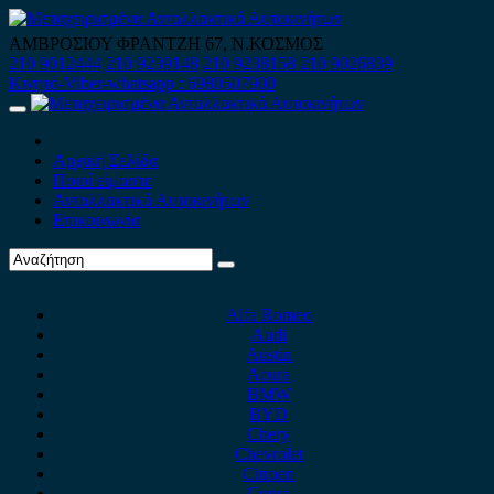
Skip
to
ΑΜΒΡΟΣΙΟΥ ΦΡΑΝΤΖΗ 67, Ν.ΚΟΣΜΟΣ
content
210 9012444
210 9239148
210 9238158
210 9026839
Κινητό-Viber-whatsapp : 6980507900
Primary
Menu
Αρχική Σελίδα
Ποιοί είμαστε
Ανταλλακτικά Αυτοκινήτων
Επικοινωνία
Alfa Romeo
Audi
Austin
Acura
BMW
BYD
Chery
Chevrolet
Citroen
Cupra