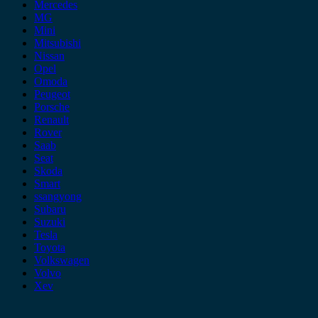
Mercedes
MG
Mini
Mitsubishi
Nissan
Opel
Omoda
Peugeot
Porsche
Renault
Rover
Saab
Seat
Skoda
Smart
ssangyong
Subaru
Suzuki
Tesla
Toyota
Volkswagen
Volvo
Xev