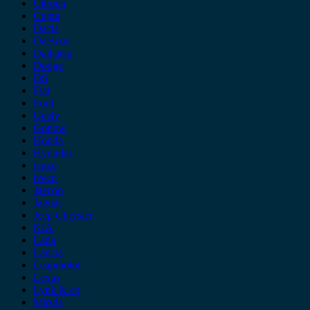
Citroen
Cupra
Dacia
Daewoo
Daihatsu
Dodge
DS
Fiat
Ford
Geely
Gonow
Honda
Hyundai
Isuzu
iveco
Jaecoo
Jaguar
Jeep Chrysler
KIA
Lada
Lancia
Leapmotor
Lexus
Lynk & co
Mazda