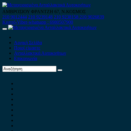
Skip
to
ΑΜΒΡΟΣΙΟΥ ΦΡΑΝΤΖΗ 67, Ν.ΚΟΣΜΟΣ
content
210 9012444
210 9239148
210 9238158
210 9026839
Κινητό-Viber-whatsapp : 6980507900
Primary
Menu
Αρχική Σελίδα
Ποιοί είμαστε
Ανταλλακτικά Αυτοκινήτων
Επικοινωνία