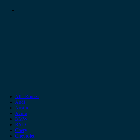
Alfa Romeo
Audi
Austin
Acura
BMW
BYD
Chery
Chevrolet