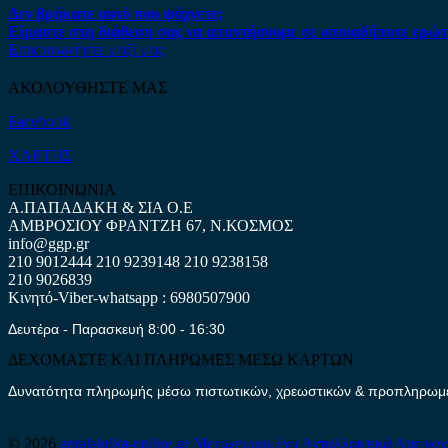
Δεν βρήκατε αυτό που ψάχνετε;
Είμαστε στη διάθεση σας να απαντήσουμε σε οποιαδήποτε ερώτ
Επικοινωνήστε μαζί μας
ΑΚΟΛΟΥΘΗΣΤΕ ΜΑΣ
Facebook
ΧΑΡΤΗΣ
ΕΠΙΚΟΙΝΩΝΙΑ
Α.ΠΑΠΑΔΑΚΗ & ΣΙΑ Ο.Ε
ΑΜΒΡΟΣΙΟΥ ΦΡΑΝΤΖΗ 67, Ν.ΚΟΣΜΟΣ
info@ggp.gr
210 9012444
210 9239148
210 9238158
210 9026839
Κινητό-Viber-whatsapp : 6980507900
Δευτέρα - Παρασκευή 8:00 - 16:30
ΔΕΧΟΜΑΣΤΕ ΚΑΙ ΠΛΗΡΩΜΕΣ ΜΕΣΩ ΚΑΡΤΩΝ
Δυνατότητα πληρωμής μέσω πιστωτικών, χρεωστικών & προπληρωμέν
© 2026
antalaktika-online.gr
Μεταχειρισμένα Ανταλλακτικά Αυτοκι