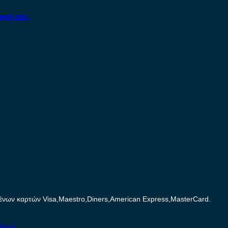
ηση σας.
ων καρτών Visa,Maestro,Diners,American Express,MasterCard.
νήτων