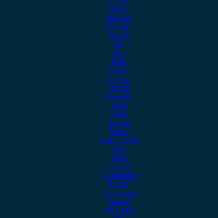
Dacia
Daewoo
Daihatsu
Dodge
DS
Fiat
Ford
Geely
Gonow
Honda
Hyundai
Isuzu
iveco
Jaecoo
Jaguar
Jeep Chrysler
KIA
Lada
Lancia
Leapmotor
Lexus
Lynk & co
Mazda
Mercedes