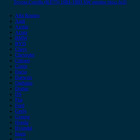
Toyota Corolla (KE75) 1981-1983 SW φανάρι πίσω δεξί
Alfa Romeo
Audi
Austin
Acura
BMW
BYD
Chery
Chevrolet
Citroen
Cupra
Dacia
Daewoo
Daihatsu
Dodge
DS
Fiat
Ford
Geely
Gonow
Honda
Hyundai
Isuzu
iveco