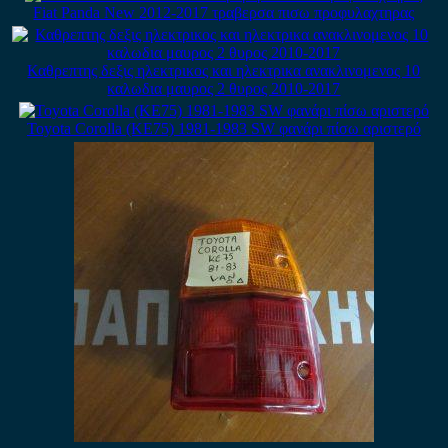
Fiat Panda New 2012-2017 τραβερσα πισω προφυλαχτηρας
Καθρεπτης δεξις ηλεκτρικος και ηλεκτρικα ανακλινομενος 10
καλωδια μαυρος 2 θυρος 2010-2017
Toyota Corolla (KE75) 1981-1983 SW φανάρι πίσω αριστερό