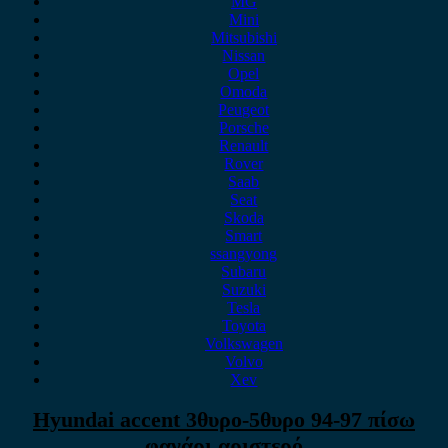
MG
Mini
Mitsubishi
Nissan
Opel
Omoda
Peugeot
Porsche
Renault
Rover
Saab
Seat
Skoda
Smart
ssangyong
Subaru
Suzuki
Tesla
Toyota
Volkswagen
Volvo
Xev
Hyundai accent 3θυρο-5θυρο 94-97 πίσω
φανάρι αριστερό