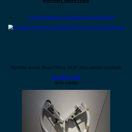
Μεταχειρισμένα Ανταλλακτικά Αυτοκινήτων
Hyundai accent 3θυρο-5θυρο 94-97 πίσω φανάρι αριστερό
Ρωτήστε τιμή
Δείτε επίσης