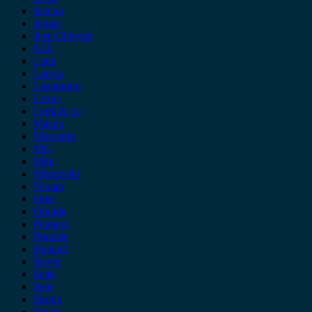
Jaecoo
Jaguar
Jeep Chrysler
KIA
Lada
Lancia
Leapmotor
Lexus
Lynk & co
Mazda
Mercedes
MG
Mini
Mitsubishi
Nissan
Opel
Omoda
Peugeot
Porsche
Renault
Rover
Saab
Seat
Skoda
Smart