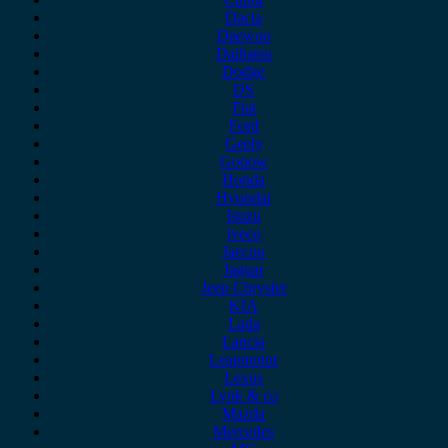
Dacia
Daewoo
Daihatsu
Dodge
DS
Fiat
Ford
Geely
Gonow
Honda
Hyundai
Isuzu
iveco
Jaecoo
Jaguar
Jeep Chrysler
KIA
Lada
Lancia
Leapmotor
Lexus
Lynk & co
Mazda
Mercedes