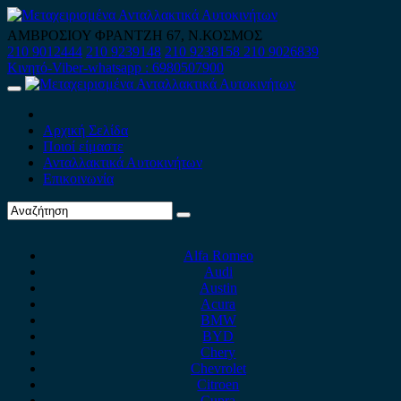
Skip
to
ΑΜΒΡΟΣΙΟΥ ΦΡΑΝΤΖΗ 67, Ν.ΚΟΣΜΟΣ
content
210 9012444
210 9239148
210 9238158
210 9026839
Κινητό-Viber-whatsapp : 6980507900
Primary
Menu
Αρχική Σελίδα
Ποιοί είμαστε
Ανταλλακτικά Αυτοκινήτων
Επικοινωνία
Alfa Romeo
Audi
Austin
Acura
BMW
BYD
Chery
Chevrolet
Citroen
Cupra