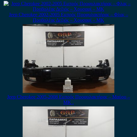
Jeep Cherokee 2002-2005 Εμπρός Προφυλακτήρας – Φλας –
Προβολέας Δεξιός – Χρυσαφί – ΜΚ
Jeep Cherokee 2005-2008 Εμπρός Προφυλακτήρας – Μαύρο –
ΜΚ .