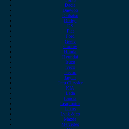
Dacia
Daewoo
Daihatsu
Dodge
DS
Fiat
Ford
Geely
Gonow
Honda
Hyundai
Isuzu
iveco
Jaecoo
Jaguar
Jeep Chrysler
KIA
Lada
Lancia
Leapmotor
Lexus
Lynk & co
Mazda
Mercedes