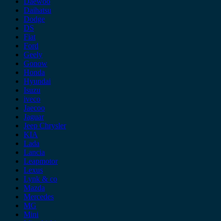
Daewoo
Daihatsu
Dodge
DS
Fiat
Ford
Geely
Gonow
Honda
Hyundai
Isuzu
iveco
Jaecoo
Jaguar
Jeep Chrysler
KIA
Lada
Lancia
Leapmotor
Lexus
Lynk & co
Mazda
Mercedes
MG
Mini