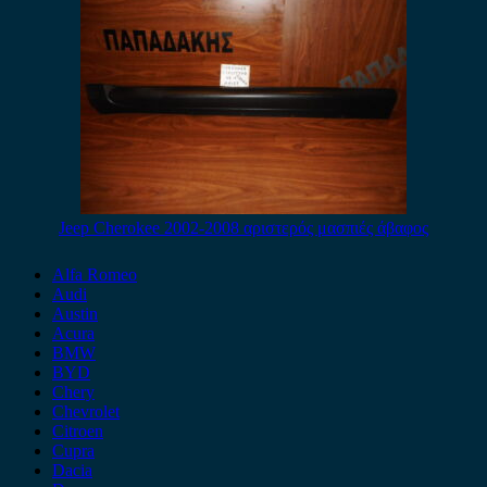
Jeep Cherokee 2002-2008 αριστερός μασπιές άβαφος
Alfa Romeo
Audi
Austin
Acura
BMW
BYD
Chery
Chevrolet
Citroen
Cupra
Dacia