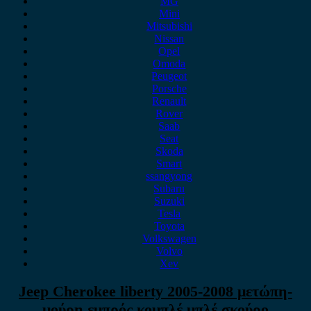
MG
Mini
Mitsubishi
Nissan
Opel
Omoda
Peugeot
Porsche
Renault
Rover
Saab
Seat
Skoda
Smart
ssangyong
Subaru
Suzuki
Tesla
Toyota
Volkswagen
Volvo
Xev
Jeep Cherokee liberty 2005-2008 μετώπη-
μούρη εμπρός κομπλέ μπλέ σκούρο