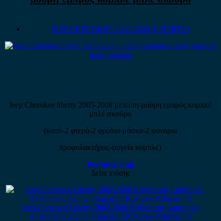
JEEP CHEROKEE 2002-2008 (LIBERTY)
Jeep Cherokee liberty 2005-2008 μετώπη-μούρη εμπρός κομπλέ
μπλέ σκούρο
(καπό-2 φτερά-2 φρύδια-μάσκα-2 φανάρια
προφυλακτήρας-ψυγεία κομπλέ)
Ρωτήστε τιμή
Δείτε επίσης
Jeep Cherokee Liberty 2002-2008 Καθρέπτης Αριστερός
Ηλεκτρικός Χωρίς Τζάμι με 5 Καλώδια Άβαφος / Θ