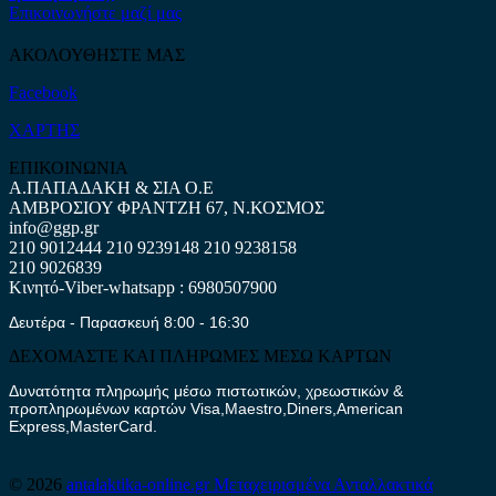
Επικοινωνήστε μαζί μας
ΑΚΟΛΟΥΘΗΣΤΕ ΜΑΣ
Facebook
ΧΑΡΤΗΣ
ΕΠΙΚΟΙΝΩΝΙΑ
Α.ΠΑΠΑΔΑΚΗ & ΣΙΑ Ο.Ε
ΑΜΒΡΟΣΙΟΥ ΦΡΑΝΤΖΗ 67, Ν.ΚΟΣΜΟΣ
info@ggp.gr
210 9012444
210 9239148
210 9238158
210 9026839
Κινητό-Viber-whatsapp : 6980507900
Δευτέρα - Παρασκευή 8:00 - 16:30
ΔΕΧΟΜΑΣΤΕ ΚΑΙ ΠΛΗΡΩΜΕΣ ΜΕΣΩ ΚΑΡΤΩΝ
Δυνατότητα πληρωμής μέσω πιστωτικών, χρεωστικών &
προπληρωμένων καρτών Visa,Maestro,Diners,American
Express,MasterCard.
© 2026
antalaktika-online.gr
Μεταχειρισμένα Ανταλλακτικά