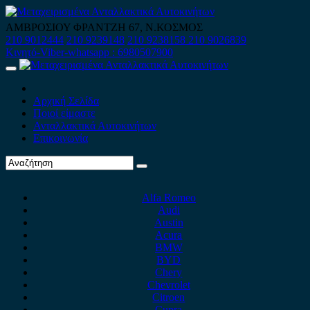
Skip
to
ΑΜΒΡΟΣΙΟΥ ΦΡΑΝΤΖΗ 67, Ν.ΚΟΣΜΟΣ
content
210 9012444
210 9239148
210 9238158
210 9026839
Κινητό-Viber-whatsapp : 6980507900
Primary
Menu
Αρχική Σελίδα
Ποιοί είμαστε
Ανταλλακτικά Αυτοκινήτων
Επικοινωνία
Alfa Romeo
Audi
Austin
Acura
BMW
BYD
Chery
Chevrolet
Citroen
Cupra