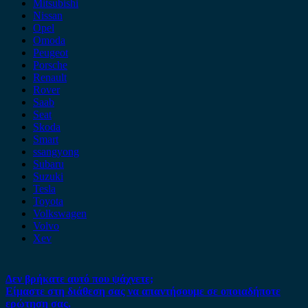
Mitsubishi
Nissan
Opel
Omoda
Peugeot
Porsche
Renault
Rover
Saab
Seat
Skoda
Smart
ssangyong
Subaru
Suzuki
Tesla
Toyota
Volkswagen
Volvo
Xev
Δεν βρήκατε αυτό που ψάχνετε;
Είμαστε στη διάθεση σας να απαντήσουμε σε οποιαδήποτε
ερώτηση σας.