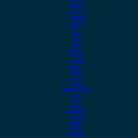
Dacia
Daewoo
Daihatsu
Dodge
DS
Fiat
Ford
Geely
Gonow
Honda
Hyundai
Isuzu
iveco
Jaecoo
Jaguar
Jeep Chrysler
KIA
Lada
Lancia
Leapmotor
Lexus
Lynk & co
Mazda
Mercedes