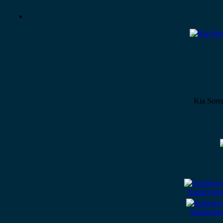
Kia Sore
Ssangyong
Ssangyong