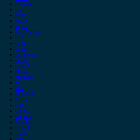
Hyundai
Isuzu
iveco
Jaecoo
Jaguar
Jeep Chrysler
KIA
Lada
Lancia
Leapmotor
Lexus
Lynk & co
Mazda
Mercedes
MG
Mini
Mitsubishi
Nissan
Opel
Omoda
Peugeot
Porsche
Renault
Rover
Saab