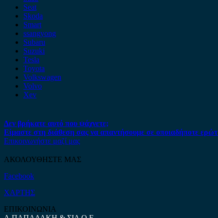
Seat
Skoda
Smart
ssangyong
Subaru
Suzuki
Tesla
Toyota
Volkswagen
Volvo
Xev
Δεν βρήκατε αυτό που ψάχνετε;
Είμαστε στη διάθεση σας να απαντήσουμε σε οποιαδήποτε ερώτ
Επικοινωνήστε μαζί μας
ΑΚΟΛΟΥΘΗΣΤΕ ΜΑΣ
Facebook
ΧΑΡΤΗΣ
ΕΠΙΚΟΙΝΩΝΙΑ
Α.ΠΑΠΑΔΑΚΗ & ΣΙΑ Ο.Ε