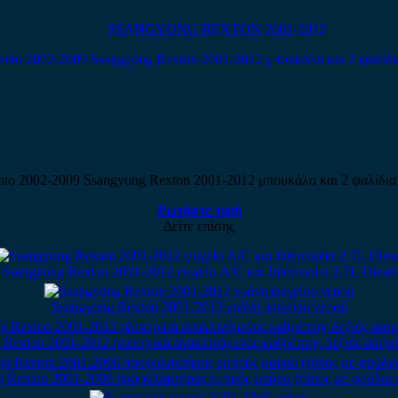
SSANGYONG REXTON 2001-2012
nto 2002-2009 Ssangyong Rexton 2001-2012 μπουκάλα και 2 ψαλίδια
Ρωτήστε τιμή
Δείτε επίσης
Ssangyong Rexton 2001-2012 ψυγείο A/C και Intercooler 2.7L Diesel
Ssangyong Rexton 2001-2012 χοάνη ψυγείου νερού
 Rexton 2001-2012 ηλεκτρικά ανακλινόμενος καθρέπτης δεξιός ασημί
 Rexton 2001-2006 προφυλακτήρας εμπρός μαύρο (τύπος με φρύδια 