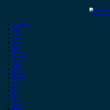
Kia Sorent
Alfa Romeo
Audi
Austin
Acura
BMW
BYD
Chery
Chevrolet
Citroen
Cupra
Dacia
Daewoo
Daihatsu
Dodge
DS
Fiat
Ford
Geely
Gonow
Honda