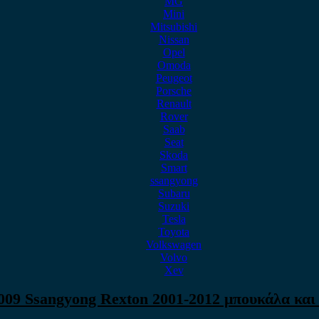
MG
Mini
Mitsubishi
Nissan
Opel
Omoda
Peugeot
Porsche
Renault
Rover
Saab
Seat
Skoda
Smart
ssangyong
Subaru
Suzuki
Tesla
Toyota
Volkswagen
Volvo
Xev
009 Ssangyong Rexton 2001-2012 μπουκάλα και