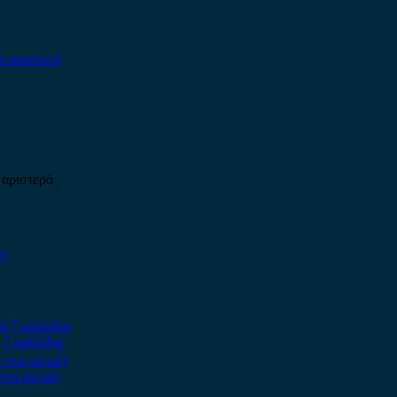
 αριστερά
 7 καλώδια
στα φτερά)