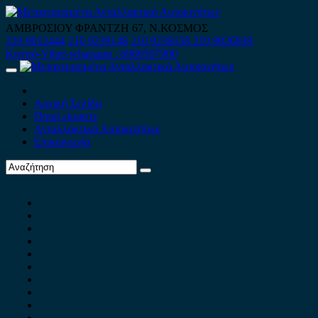
Skip
to
ΑΜΒΡΟΣΙΟΥ ΦΡΑΝΤΖΗ 67, Ν.ΚΟΣΜΟΣ
content
210 9012444
210 9239148
210 9238158
210 9026839
Κινητό-Viber-whatsapp : 6980507900
Primary
Menu
Αρχική Σελίδα
Ποιοί είμαστε
Ανταλλακτικά Αυτοκινήτων
Επικοινωνία