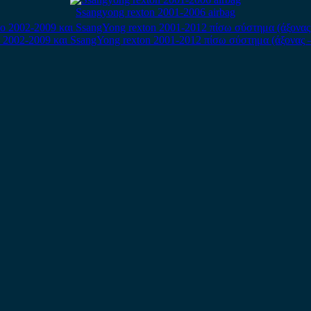
Ssangyong rexton 2001-2006 airbag
o 2002-2009 και SsangYong rexton 2001-2012 πίσω σύστημα (άξονας –