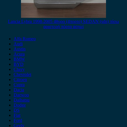
Lancia Lybra 1998-2005 4θυρο (4πορτο) SEDAN (sdn) πίσω
αριστερή πόρτα ασημί
Alfa Romeo
Audi
Austin
Acura
BMW
BYD
Chery
Chevrolet
Citroen
Cupra
Dacia
Daewoo
Daihatsu
Dodge
DS
Fiat
Ford
Geely