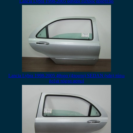
Lancia Lybra 1998-2005 φανάρι εμπρός αριστερό
Lancia Lybra 1998-2005 4θυρο (4πορτο) SEDAN (sdn) πίσω
δεξιά πόρτα ασημί