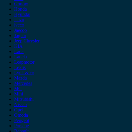
Gonow
Honda
Hyundai
Isuzu
iveco
Jaecoo
Jaguar
Jeep Chrysler
KIA
Lada
Lancia
Leapmotor
Lexus
Lynk & co
Mazda
Mercedes
MG
Mini
Mitsubishi
Nissan
Opel
Omoda
Peugeot
Porsche
Renault