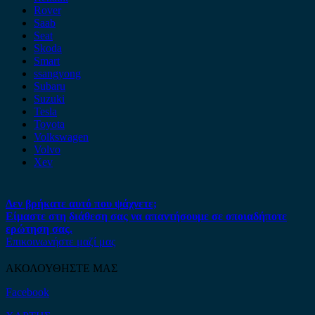
Rover
Saab
Seat
Skoda
Smart
ssangyong
Subaru
Suzuki
Tesla
Toyota
Volkswagen
Volvo
Xev
Δεν βρήκατε αυτό που ψάχνετε;
Είμαστε στη διάθεση σας να απαντήσουμε σε οποιαδήποτε
ερώτηση σας.
Επικοινωνήστε μαζί μας
ΑΚΟΛΟΥΘΗΣΤΕ ΜΑΣ
Facebook