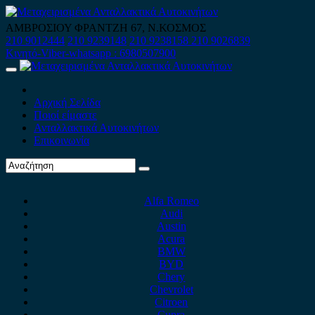
Skip
to
ΑΜΒΡΟΣΙΟΥ ΦΡΑΝΤΖΗ 67, Ν.ΚΟΣΜΟΣ
content
210 9012444
210 9239148
210 9238158
210 9026839
Κινητό-Viber-whatsapp : 6980507900
Primary
Menu
Αρχική Σελίδα
Ποιοί είμαστε
Ανταλλακτικά Αυτοκινήτων
Επικοινωνία
Alfa Romeo
Audi
Austin
Acura
BMW
BYD
Chery
Chevrolet
Citroen
Cupra