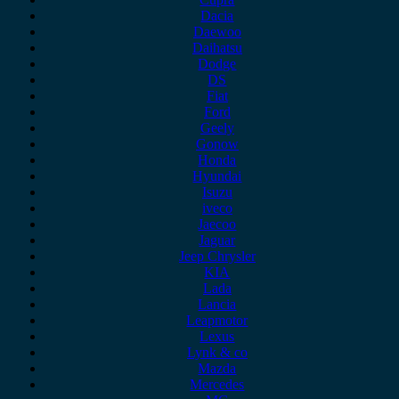
Dacia
Daewoo
Daihatsu
Dodge
DS
Fiat
Ford
Geely
Gonow
Honda
Hyundai
Isuzu
iveco
Jaecoo
Jaguar
Jeep Chrysler
KIA
Lada
Lancia
Leapmotor
Lexus
Lynk & co
Mazda
Mercedes