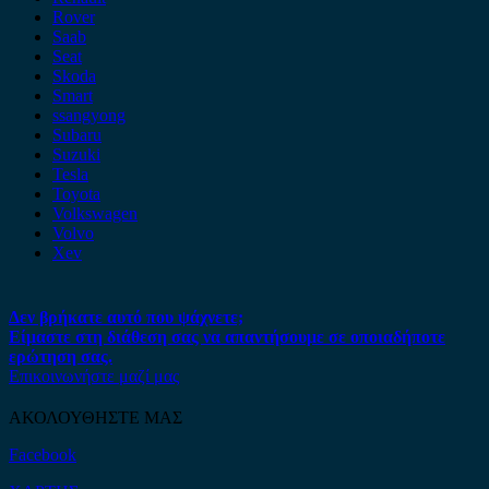
Rover
Saab
Seat
Skoda
Smart
ssangyong
Subaru
Suzuki
Tesla
Toyota
Volkswagen
Volvo
Xev
Δεν βρήκατε αυτό που ψάχνετε;
Είμαστε στη διάθεση σας να απαντήσουμε σε οποιαδήποτε
ερώτηση σας.
Επικοινωνήστε μαζί μας
ΑΚΟΛΟΥΘΗΣΤΕ ΜΑΣ
Facebook