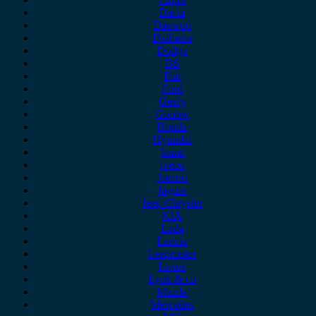
Dacia
Daewoo
Daihatsu
Dodge
DS
Fiat
Ford
Geely
Gonow
Honda
Hyundai
Isuzu
iveco
Jaecoo
Jaguar
Jeep Chrysler
KIA
Lada
Lancia
Leapmotor
Lexus
Lynk & co
Mazda
Mercedes