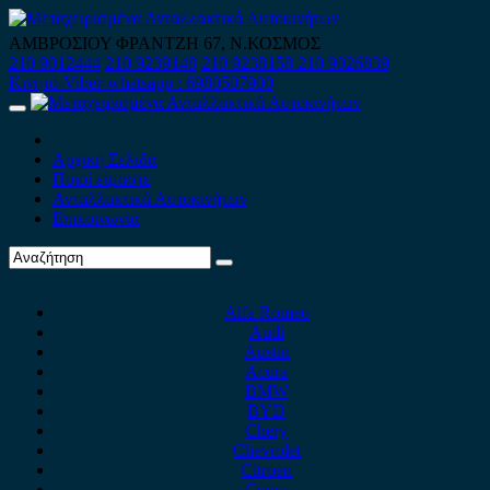
Skip
to
ΑΜΒΡΟΣΙΟΥ ΦΡΑΝΤΖΗ 67, Ν.ΚΟΣΜΟΣ
content
210 9012444
210 9239148
210 9238158
210 9026839
Κινητό-Viber-whatsapp : 6980507900
Primary
Menu
Αρχική Σελίδα
Ποιοί είμαστε
Ανταλλακτικά Αυτοκινήτων
Επικοινωνία
Alfa Romeo
Audi
Austin
Acura
BMW
BYD
Chery
Chevrolet
Citroen
Cupra