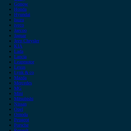
Gonow
Honda
Hyundai
Isuzu
iveco
Jaecoo
Jaguar
Jeep Chrysler
KIA
Lada
Lancia
Leapmotor
Lexus
Lynk & co
Mazda
Mercedes
MG
Mini
Mitsubishi
Nissan
Opel
Omoda
Peugeot
Porsche
Renault