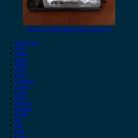
Mazda 323 1983-1985 φανάρι εμπρός δεξί
Alfa Romeo
Audi
Austin
Acura
BMW
BYD
Chery
Chevrolet
Citroen
Cupra
Dacia
Daewoo
Daihatsu
Dodge
DS
Fiat
Ford
Geely