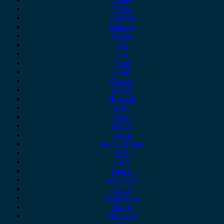
Dacia
Daewoo
Daihatsu
Dodge
DS
Fiat
Ford
Geely
Gonow
Honda
Hyundai
Isuzu
iveco
Jaecoo
Jaguar
Jeep Chrysler
KIA
Lada
Lancia
Leapmotor
Lexus
Lynk & co
Mazda
Mercedes