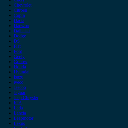
Chevrolet
Citroen
Cupra
Dacia
Daewoo
Daihatsu
Dodge
DS
Fiat
Ford
Geely
Gonow
Honda
Hyundai
Isuzu
iveco
Jaecoo
Jaguar
Jeep Chrysler
KIA
Lada
Lancia
Leapmotor
Lexus