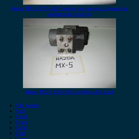
Mazda MX-5 2005-2009 βενζίνη ψυγείο κομπλέ (νερού-air
condition-βεντιλατέρ)
Mazda MX-5 2005-2009 μονάδα ABS bosch
Alfa Romeo
Audi
Austin
Acura
BMW
BYD
Chery