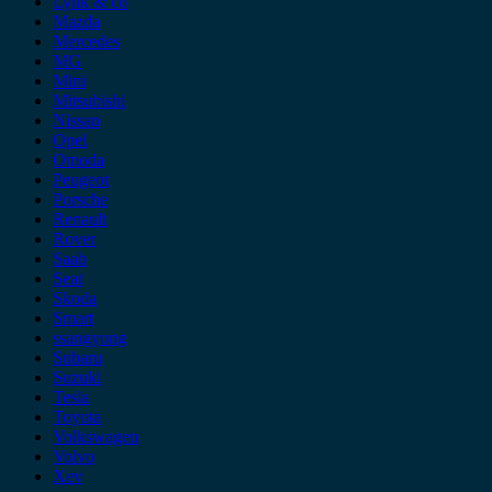
Lynk & co
Mazda
Mercedes
MG
Mini
Mitsubishi
Nissan
Opel
Omoda
Peugeot
Porsche
Renault
Rover
Saab
Seat
Skoda
Smart
ssangyong
Subaru
Suzuki
Tesla
Toyota
Volkswagen
Volvo
Xev