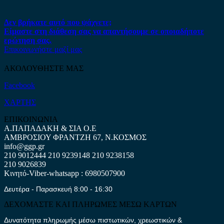
Δεν βρήκατε αυτό που ψάχνετε;
Είμαστε στη διάθεση σας να απαντήσουμε σε οποιαδήποτε
ερώτηση σας.
Επικοινωνήστε μαζί μας
ΑΚΟΛΟΥΘΗΣΤΕ ΜΑΣ
Facebook
ΧΑΡΤΗΣ
ΕΠΙΚΟΙΝΩΝΙΑ
Α.ΠΑΠΑΔΑΚΗ & ΣΙΑ Ο.Ε
ΑΜΒΡΟΣΙΟΥ ΦΡΑΝΤΖΗ 67, Ν.ΚΟΣΜΟΣ
info@ggp.gr
210 9012444
210 9239148
210 9238158
210 9026839
Κινητό-Viber-whatsapp : 6980507900
Δευτέρα - Παρασκευή 8:00 - 16:30
ΔΕΧΟΜΑΣΤΕ ΚΑΙ ΠΛΗΡΩΜΕΣ ΜΕΣΩ ΚΑΡΤΩΝ
Δυνατότητα πληρωμής μέσω πιστωτικών, χρεωστικών &