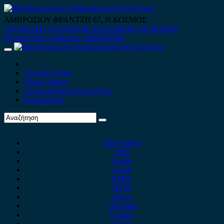
Skip
to
ΑΜΒΡΟΣΙΟΥ ΦΡΑΝΤΖΗ 67, Ν.ΚΟΣΜΟΣ
content
210 9012444
210 9239148
210 9238158
210 9026839
Κινητό-Viber-whatsapp : 6980507900
Primary
Menu
Αρχική Σελίδα
Ποιοί είμαστε
Ανταλλακτικά Αυτοκινήτων
Επικοινωνία
Alfa Romeo
Audi
Austin
Acura
BMW
BYD
Chery
Chevrolet
Citroen
Cupra