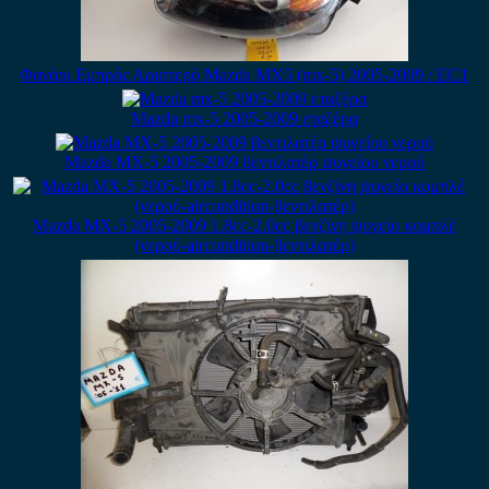
Φανάρι Εμπρός Αριστερό Mazda MX5 (mx-5) 2005-2009 / ΕC1
Mazda mx-5 2005-2009 εταζέρα
Mazda MX-5 2005-2009 βεντιλατέρ ψυγείου νερού
Mazda MX-5 2005-2009 1.8cc-2.0cc βενζίνη ψυγείο κομπλέ
(νερού-aircondition-βεντιλατέρ)