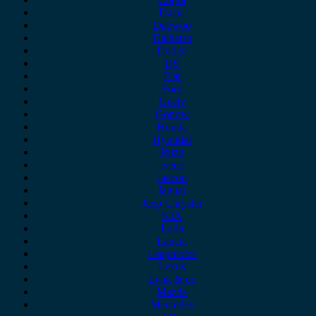
Dacia
Daewoo
Daihatsu
Dodge
DS
Fiat
Ford
Geely
Gonow
Honda
Hyundai
Isuzu
iveco
Jaecoo
Jaguar
Jeep Chrysler
KIA
Lada
Lancia
Leapmotor
Lexus
Lynk & co
Mazda
Mercedes