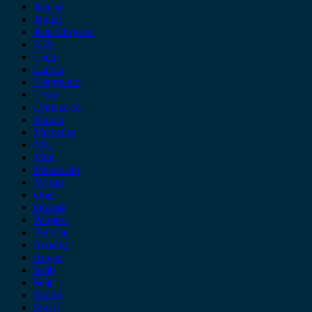
Jaecoo
Jaguar
Jeep Chrysler
KIA
Lada
Lancia
Leapmotor
Lexus
Lynk & co
Mazda
Mercedes
MG
Mini
Mitsubishi
Nissan
Opel
Omoda
Peugeot
Porsche
Renault
Rover
Saab
Seat
Skoda
Smart