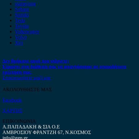
ssangyong
Subaru
Suzuki
Tesla
Toyota
Volkswagen
Volvo
Xev
Δεν βρήκατε αυτό που ψάχνετε;
Είμαστε στη διάθεση σας να απαντήσουμε σε οποιαδήποτε
ερώτηση σας.
Επικοινωνήστε μαζί μας
ΑΚΟΛΟΥΘΗΣΤΕ ΜΑΣ
Facebook
ΧΑΡΤΗΣ
ΕΠΙΚΟΙΝΩΝΙΑ
Α.ΠΑΠΑΔΑΚΗ & ΣΙΑ Ο.Ε
ΑΜΒΡΟΣΙΟΥ ΦΡΑΝΤΖΗ 67, Ν.ΚΟΣΜΟΣ
info@ggp.gr