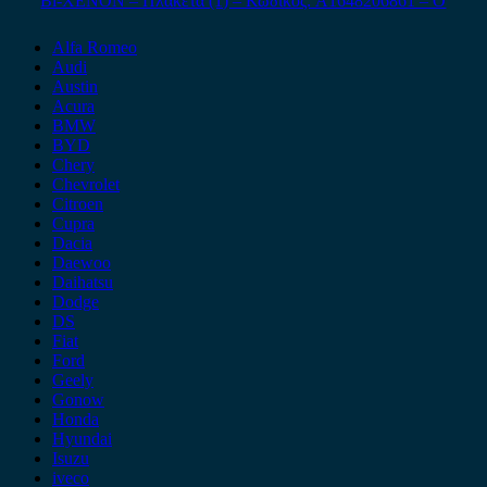
Bi-XENON – Πλακέτα (1) – Κωδικός: A1648206861 – Ο
Alfa Romeo
Audi
Austin
Acura
BMW
BYD
Chery
Chevrolet
Citroen
Cupra
Dacia
Daewoo
Daihatsu
Dodge
DS
Fiat
Ford
Geely
Gonow
Honda
Hyundai
Isuzu
iveco