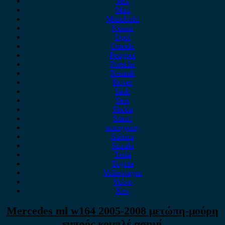
MG
Mini
Mitsubishi
Nissan
Opel
Omoda
Peugeot
Porsche
Renault
Rover
Saab
Seat
Skoda
Smart
ssangyong
Subaru
Suzuki
Tesla
Toyota
Volkswagen
Volvo
Xev
Mercedes ml w164 2005-2008 μετώπη-μούρη
εμπρός κομπλέ ασημί