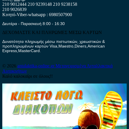
210 9012444
210 9239148
210 9238158
210 9026839
Κινητό-Viber-whatsapp : 6980507900
Δευτέρα - Παρασκευή 8:00 - 16:30
ΔΕΧΟΜΑΣΤΕ ΚΑΙ ΠΛΗΡΩΜΕΣ ΜΕΣΩ ΚΑΡΤΩΝ
Δυνατότητα πληρωμής μέσω πιστωτικών, χρεωστικών &
προπληρωμένων καρτών Visa,Maestro,Diners,American
Express,MasterCard.
© 2026
antalaktika-online.gr
Μεταχειρισμένα Ανταλλακτικά
Αυτοκινήτων
Καλό καλοκαίρι σε όλους!!