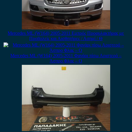
Mercedes ML (W164) 2005-2011 Εμπρός Προφυλακτήρας με
Προβολείς και Αισθητήρες / Ασημί / Θ
Mercedes ML (W164) 2005-2011 Φανάρι πίσω Αριστερό –
Άσπρο Φλας – Ο