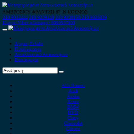
Skip
to
ΑΜΒΡΟΣΙΟΥ ΦΡΑΝΤΖΗ 67, Ν.ΚΟΣΜΟΣ
content
210 9012444
210 9239148
210 9238158
210 9026839
Κινητό-Viber-whatsapp : 6980507900
Primary
Menu
Αρχική Σελίδα
Ποιοί είμαστε
Ανταλλακτικά Αυτοκινήτων
Επικοινωνία
Alfa Romeo
Audi
Austin
Acura
BMW
BYD
Chery
Chevrolet
Citroen
Cupra