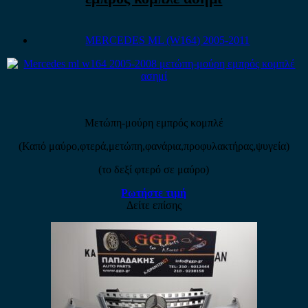
MERCEDES ML (W164) 2005-2011
Μετώπη-μούρη εμπρός κομπλέ
(Καπό μαύρο,φτερά,μετώπη,φανάρια,προφυλακτήρας,ψυγεία)
(το δεξί φτερό σε μαύρο)
Ρωτήστε τιμή
Δείτε επίσης