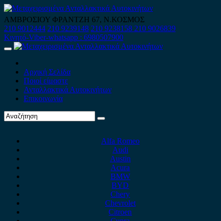
Skip
to
ΑΜΒΡΟΣΙΟΥ ΦΡΑΝΤΖΗ 67, Ν.ΚΟΣΜΟΣ
content
210 9012444
210 9239148
210 9238158
210 9026839
Κινητό-Viber-whatsapp : 6980507900
Primary
Menu
Αρχική Σελίδα
Ποιοί είμαστε
Ανταλλακτικά Αυτοκινήτων
Επικοινωνία
Alfa Romeo
Audi
Austin
Acura
BMW
BYD
Chery
Chevrolet
Citroen
Cupra