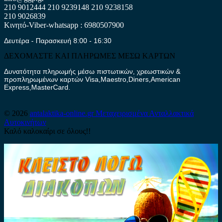
210 9012444
210 9239148
210 9238158
210 9026839
Κινητό-Viber-whatsapp : 6980507900
Δευτέρα - Παρασκευή 8:00 - 16:30
ΔΕΧΟΜΑΣΤΕ ΚΑΙ ΠΛΗΡΩΜΕΣ ΜΕΣΩ ΚΑΡΤΩΝ
Δυνατότητα πληρωμής μέσω πιστωτικών, χρεωστικών &
προπληρωμένων καρτών Visa,Maestro,Diners,American
Express,MasterCard.
© 2026
antalaktika-online.gr
Μεταχειρισμένα Ανταλλακτικά
Αυτοκινήτων
Καλό καλοκαίρι σε όλους!!