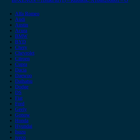
Bi-XENON – Πλακέτα (1) – Κωδικός: A1648206861 – Ο
Alfa Romeo
Audi
Austin
Acura
BMW
BYD
Chery
Chevrolet
Citroen
Cupra
Dacia
Daewoo
Daihatsu
Dodge
DS
Fiat
Ford
Geely
Gonow
Honda
Hyundai
Isuzu
iveco