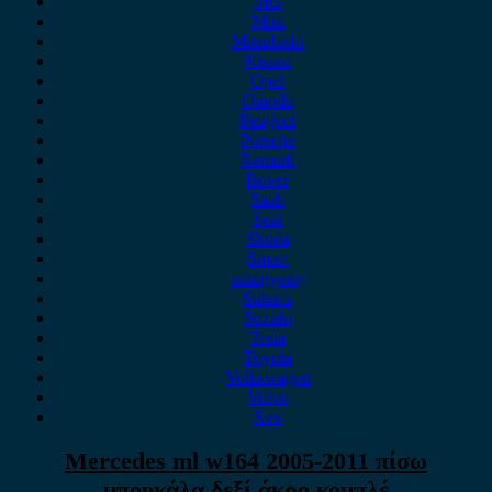
MG
Mini
Mitsubishi
Nissan
Opel
Omoda
Peugeot
Porsche
Renault
Rover
Saab
Seat
Skoda
Smart
ssangyong
Subaru
Suzuki
Tesla
Toyota
Volkswagen
Volvo
Xev
Mercedes ml w164 2005-2011 πίσω
μπουκάλα δεξί άκρο κομπλέ