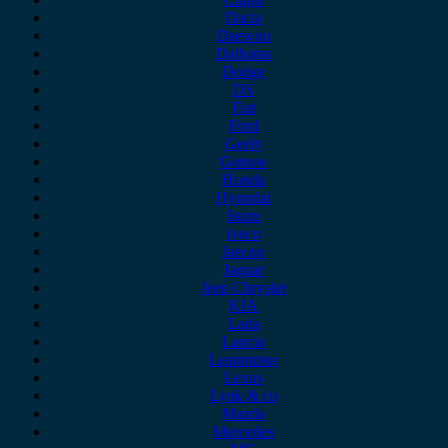
Dacia
Daewoo
Daihatsu
Dodge
DS
Fiat
Ford
Geely
Gonow
Honda
Hyundai
Isuzu
iveco
Jaecoo
Jaguar
Jeep Chrysler
KIA
Lada
Lancia
Leapmotor
Lexus
Lynk & co
Mazda
Mercedes