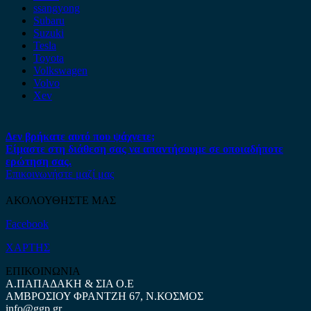
ssangyong
Subaru
Suzuki
Tesla
Toyota
Volkswagen
Volvo
Xev
Δεν βρήκατε αυτό που ψάχνετε;
Είμαστε στη διάθεση σας να απαντήσουμε σε οποιαδήποτε
ερώτηση σας.
Επικοινωνήστε μαζί μας
ΑΚΟΛΟΥΘΗΣΤΕ ΜΑΣ
Facebook
ΧΑΡΤΗΣ
ΕΠΙΚΟΙΝΩΝΙΑ
Α.ΠΑΠΑΔΑΚΗ & ΣΙΑ Ο.Ε
ΑΜΒΡΟΣΙΟΥ ΦΡΑΝΤΖΗ 67, Ν.ΚΟΣΜΟΣ
info@ggp.gr