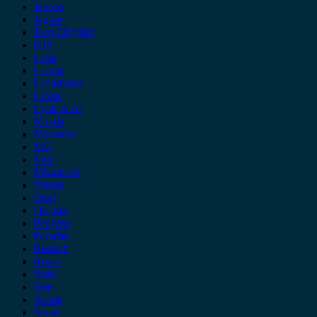
Jaecoo
Jaguar
Jeep Chrysler
KIA
Lada
Lancia
Leapmotor
Lexus
Lynk & co
Mazda
Mercedes
MG
Mini
Mitsubishi
Nissan
Opel
Omoda
Peugeot
Porsche
Renault
Rover
Saab
Seat
Skoda
Smart