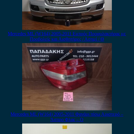
Mercedes ML (W164) 2005-2011 Εμπρός Προφυλακτήρας με
Προβολείς και Αισθητήρες / Ασημί / Θ
Mercedes ML (W164) 2005-2011 Φανάρι πίσω Αριστερό –
Άσπρο Φλας – Ο