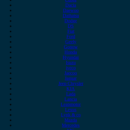
Dacia
Daewoo
Daihatsu
Dodge
DS
Fiat
Ford
Geely
Gonow
Honda
Hyundai
Isuzu
iveco
Jaecoo
Jaguar
Jeep Chrysler
KIA
Lada
Lancia
Leapmotor
Lexus
Lynk & co
Mazda
Mercedes