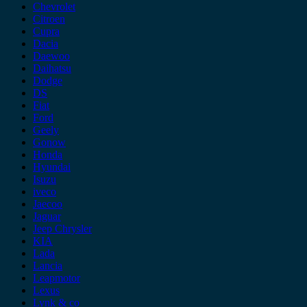
Chevrolet
Citroen
Cupra
Dacia
Daewoo
Daihatsu
Dodge
DS
Fiat
Ford
Geely
Gonow
Honda
Hyundai
Isuzu
iveco
Jaecoo
Jaguar
Jeep Chrysler
KIA
Lada
Lancia
Leapmotor
Lexus
Lynk & co