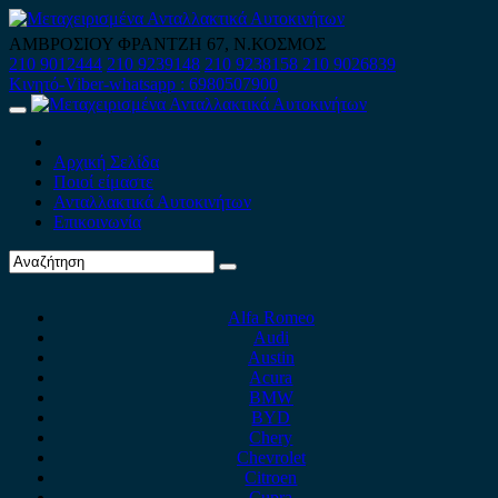
Skip
to
ΑΜΒΡΟΣΙΟΥ ΦΡΑΝΤΖΗ 67, Ν.ΚΟΣΜΟΣ
content
210 9012444
210 9239148
210 9238158
210 9026839
Κινητό-Viber-whatsapp : 6980507900
Primary
Menu
Αρχική Σελίδα
Ποιοί είμαστε
Ανταλλακτικά Αυτοκινήτων
Επικοινωνία
Alfa Romeo
Audi
Austin
Acura
BMW
BYD
Chery
Chevrolet
Citroen
Cupra