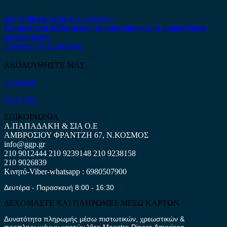
Δεν βρήκατε αυτό που ψάχνετε;
Είμαστε στη διάθεση σας να απαντήσουμε σε οποιαδήποτε
ερώτηση σας.
Επικοινωνήστε μαζί μας
ΑΚΟΛΟΥΘΗΣΤΕ ΜΑΣ
Facebook
ΧΑΡΤΗΣ
ΕΠΙΚΟΙΝΩΝΙΑ
Α.ΠΑΠΑΔΑΚΗ & ΣΙΑ Ο.Ε
ΑΜΒΡΟΣΙΟΥ ΦΡΑΝΤΖΗ 67, Ν.ΚΟΣΜΟΣ
info@ggp.gr
210 9012444
210 9239148
210 9238158
210 9026839
Κινητό-Viber-whatsapp : 6980507900
Δευτέρα - Παρασκευή 8:00 - 16:30
ΔΕΧΟΜΑΣΤΕ ΚΑΙ ΠΛΗΡΩΜΕΣ ΜΕΣΩ ΚΑΡΤΩΝ
Δυνατότητα πληρωμής μέσω πιστωτικών, χρεωστικών &
προπληρωμένων καρτών Visa,Maestro,Diners,American