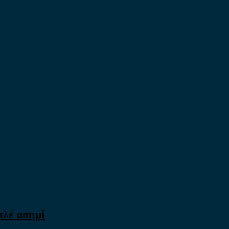
πλέ ασημί