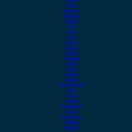
Dacia
Daewoo
Daihatsu
Dodge
DS
Fiat
Ford
Geely
Gonow
Honda
Hyundai
Isuzu
iveco
Jaecoo
Jaguar
Jeep Chrysler
KIA
Lada
Lancia
Leapmotor
Lexus
Lynk & co
Mazda
Mercedes