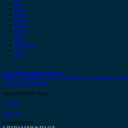
Seat
Skoda
Smart
ssangyong
Subaru
Suzuki
Tesla
Toyota
Volkswagen
Volvo
Xev
Δεν βρήκατε αυτό που ψάχνετε;
Είμαστε στη διάθεση σας να απαντήσουμε σε οποιαδήποτε ερώτ
Επικοινωνήστε μαζί μας
ΑΚΟΛΟΥΘΗΣΤΕ ΜΑΣ
Facebook
ΧΑΡΤΗΣ
ΕΠΙΚΟΙΝΩΝΙΑ
Α.ΠΑΠΑΔΑΚΗ & ΣΙΑ Ο.Ε