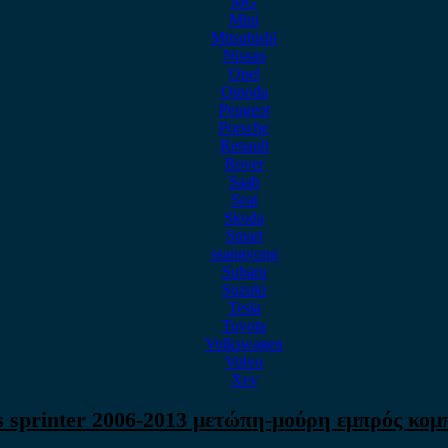
MG
Mini
Mitsubishi
Nissan
Opel
Omoda
Peugeot
Porsche
Renault
Rover
Saab
Seat
Skoda
Smart
ssangyong
Subaru
Suzuki
Tesla
Toyota
Volkswagen
Volvo
Xev
 sprinter 2006-2013 μετώπη-μούρη εμπρός κομ