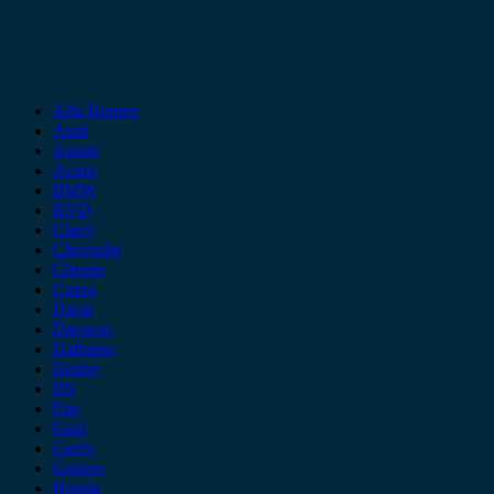
Alfa Romeo
Audi
Austin
Acura
BMW
BYD
Chery
Chevrolet
Citroen
Cupra
Dacia
Daewoo
Daihatsu
Dodge
DS
Fiat
Ford
Geely
Gonow
Honda