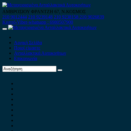
Skip
to
ΑΜΒΡΟΣΙΟΥ ΦΡΑΝΤΖΗ 67, Ν.ΚΟΣΜΟΣ
content
210 9012444
210 9239148
210 9238158
210 9026839
Κινητό-Viber-whatsapp : 6980507900
Primary
Menu
Αρχική Σελίδα
Ποιοί είμαστε
Ανταλλακτικά Αυτοκινήτων
Επικοινωνία