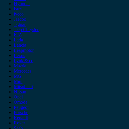
Hyundai
Isuzu
iveco
Jaecoo
Jaguar
Jeep Chrysler
KIA
Lada
Lancia
Leapmotor
Lexus
Lynk & co
Mazda
Mercedes
MG
Mini
Mitsubishi
Nissan
Opel
Omoda
Peugeot
Porsche
Renault
Rover
Saab