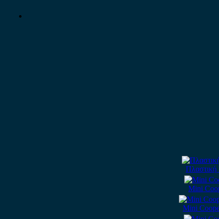
Πλαστική 
Mini Coo
Mini Coope