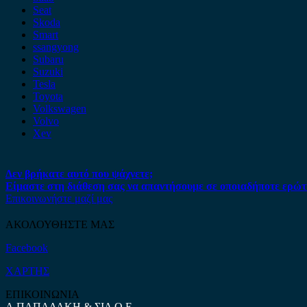
Seat
Skoda
Smart
ssangyong
Subaru
Suzuki
Tesla
Toyota
Volkswagen
Volvo
Xev
Δεν βρήκατε αυτό που ψάχνετε;
Είμαστε στη διάθεση σας να απαντήσουμε σε οποιαδήποτε ερώτ
Επικοινωνήστε μαζί μας
ΑΚΟΛΟΥΘΗΣΤΕ ΜΑΣ
Facebook
ΧΑΡΤΗΣ
ΕΠΙΚΟΙΝΩΝΙΑ
Α.ΠΑΠΑΔΑΚΗ & ΣΙΑ Ο.Ε