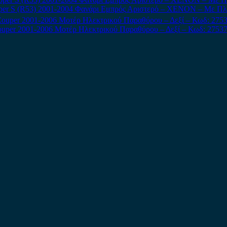
per S (R53) 2001-2004 Φανάρι Εμπρός Αριστερό – XENON – Με Πλ
ouper 2001-2006 Μοτέρ Ηλεκτρικού Παραθύρου – Δεξί – Κωδ: 275