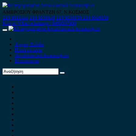
Skip
to
ΑΜΒΡΟΣΙΟΥ ΦΡΑΝΤΖΗ 67, Ν.ΚΟΣΜΟΣ
content
210 9012444
210 9239148
210 9238158
210 9026839
Κινητό-Viber-whatsapp : 6980507900
Primary
Menu
Αρχική Σελίδα
Ποιοί είμαστε
Ανταλλακτικά Αυτοκινήτων
Επικοινωνία