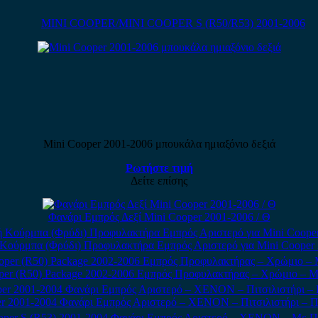
MINI COOPER/MINI COOPER S (R50/R53) 2001-2006
Mini Cooper 2001-2006 μπουκάλα ημιαξόνιο δεξιά
Ρωτήστε τιμή
Δείτε επίσης
Φανάρι Εμπρός Δεξί Mini Cooper 2001-2006 / Θ
Κούρμπα (Φρύδι) Προφυλακτήρα Εμπρός Αριστερό για Mini Cooper
per (R50) Package 2002-2006 Εμπρός Προφυλακτήρας – Χρώμιο – 
r 2001-2004 Φανάρι Εμπρός Αριστερό – XENON – Πιτσιλιστήρι – 