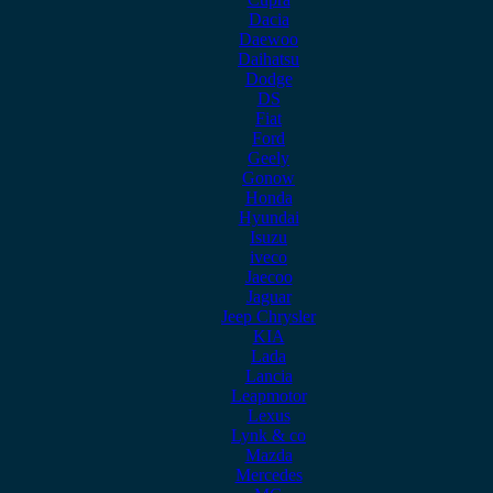
Dacia
Daewoo
Daihatsu
Dodge
DS
Fiat
Ford
Geely
Gonow
Honda
Hyundai
Isuzu
iveco
Jaecoo
Jaguar
Jeep Chrysler
KIA
Lada
Lancia
Leapmotor
Lexus
Lynk & co
Mazda
Mercedes