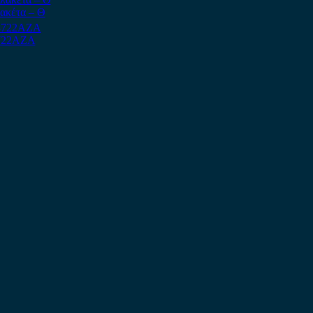
ακέτα – Θ
3722AZA