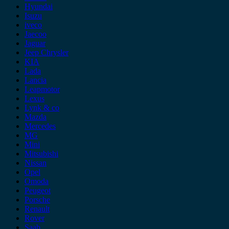
Hyundai
Isuzu
iveco
Jaecoo
Jaguar
Jeep Chrysler
KIA
Lada
Lancia
Leapmotor
Lexus
Lynk & co
Mazda
Mercedes
MG
Mini
Mitsubishi
Nissan
Opel
Omoda
Peugeot
Porsche
Renault
Rover
Saab