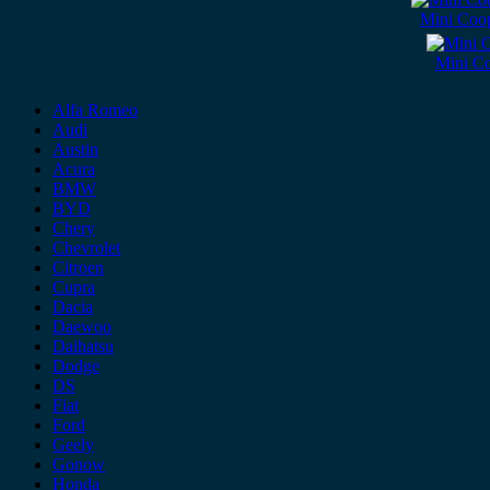
Mini Coo
Mini C
Alfa Romeo
Audi
Austin
Acura
BMW
BYD
Chery
Chevrolet
Citroen
Cupra
Dacia
Daewoo
Daihatsu
Dodge
DS
Fiat
Ford
Geely
Gonow
Honda