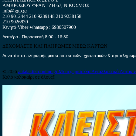
ΑΜΒΡΟΣΙΟΥ ΦΡΑΝΤΖΗ 67, Ν.ΚΟΣΜΟΣ
info@ggp.gr
210 9012444
210 9239148
210 9238158
210 9026839
Κινητό-Viber-whatsapp : 6980507900
Δευτέρα - Παρασκευή 8:00 - 16:30
ΔΕΧΟΜΑΣΤΕ ΚΑΙ ΠΛΗΡΩΜΕΣ ΜΕΣΩ ΚΑΡΤΩΝ
Δυνατότητα πληρωμής μέσω πιστωτικών, χρεωστικών & προπληρωμέν
© 2026
antalaktika-online.gr
Μεταχειρισμένα Ανταλλακτικά Αυτοκι
Καλό καλοκαίρι σε όλους!!