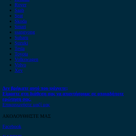
Rover
Saab
Seat
Skoda
Smart
ssangyong
Subaru
Suzuki
Tesla
Toyota
Volkswagen
Volvo
Xev
Δεν βρήκατε αυτό που ψάχνετε;
Είμαστε στη διάθεση σας να απαντήσουμε σε οποιαδήποτε
ερώτηση σας.
Επικοινωνήστε μαζί μας
ΑΚΟΛΟΥΘΗΣΤΕ ΜΑΣ
Facebook