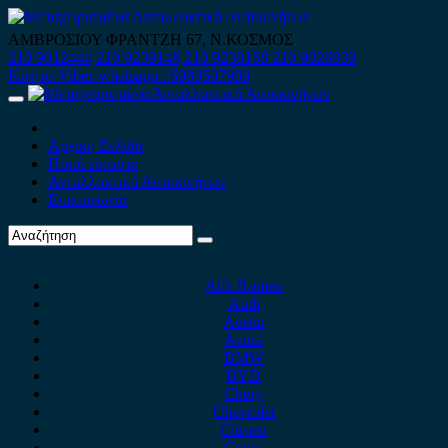
Skip
to
ΑΜΒΡΟΣΙΟΥ ΦΡΑΝΤΖΗ 67, Ν.ΚΟΣΜΟΣ
content
210 9012444
210 9239148
210 9238158
210 9026839
Κινητό-Viber-whatsapp : 6980507900
Primary
Menu
Αρχική Σελίδα
Ποιοί είμαστε
Ανταλλακτικά Αυτοκινήτων
Επικοινωνία
Alfa Romeo
Audi
Austin
Acura
BMW
BYD
Chery
Chevrolet
Citroen
Cupra