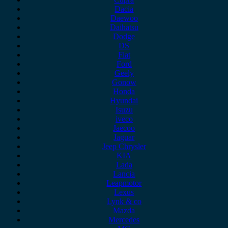
Dacia
Daewoo
Daihatsu
Dodge
DS
Fiat
Ford
Geely
Gonow
Honda
Hyundai
Isuzu
iveco
Jaecoo
Jaguar
Jeep Chrysler
KIA
Lada
Lancia
Leapmotor
Lexus
Lynk & co
Mazda
Mercedes