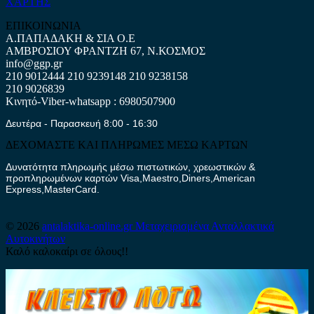
ΧΑΡΤΗΣ
ΕΠΙΚΟΙΝΩΝΙΑ
Α.ΠΑΠΑΔΑΚΗ & ΣΙΑ Ο.Ε
ΑΜΒΡΟΣΙΟΥ ΦΡΑΝΤΖΗ 67, Ν.ΚΟΣΜΟΣ
info@ggp.gr
210 9012444
210 9239148
210 9238158
210 9026839
Κινητό-Viber-whatsapp : 6980507900
Δευτέρα - Παρασκευή 8:00 - 16:30
ΔΕΧΟΜΑΣΤΕ ΚΑΙ ΠΛΗΡΩΜΕΣ ΜΕΣΩ ΚΑΡΤΩΝ
Δυνατότητα πληρωμής μέσω πιστωτικών, χρεωστικών &
προπληρωμένων καρτών Visa,Maestro,Diners,American
Express,MasterCard.
© 2026
antalaktika-online.gr
Μεταχειρισμένα Ανταλλακτικά
Αυτοκινήτων
Καλό καλοκαίρι σε όλους!!