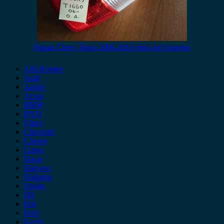
Nissan Chery Tiggo 2006-2010 πίσω δεξί φανάρι
Alfa Romeo
Audi
Austin
Acura
BMW
BYD
Chery
Chevrolet
Citroen
Cupra
Dacia
Daewoo
Daihatsu
Dodge
DS
Fiat
Ford
Geely