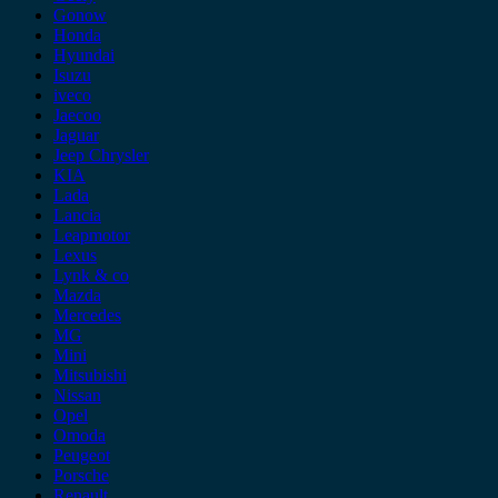
Gonow
Honda
Hyundai
Isuzu
iveco
Jaecoo
Jaguar
Jeep Chrysler
KIA
Lada
Lancia
Leapmotor
Lexus
Lynk & co
Mazda
Mercedes
MG
Mini
Mitsubishi
Nissan
Opel
Omoda
Peugeot
Porsche
Renault