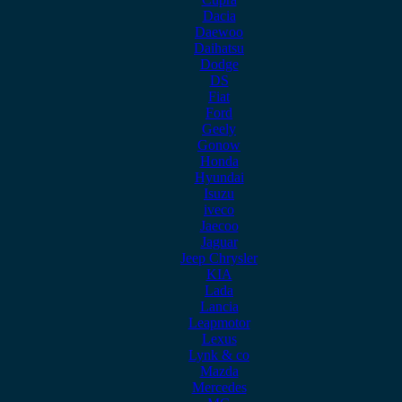
Dacia
Daewoo
Daihatsu
Dodge
DS
Fiat
Ford
Geely
Gonow
Honda
Hyundai
Isuzu
iveco
Jaecoo
Jaguar
Jeep Chrysler
KIA
Lada
Lancia
Leapmotor
Lexus
Lynk & co
Mazda
Mercedes