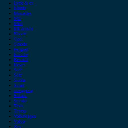
Lynk & co
Mazda
Mercedes
MG
Mini
Mitsubishi
Nissan
Opel
Omoda
Peugeot
Porsche
Renault
Rover
Saab
Seat
Skoda
Smart
ssangyong
Subaru
Suzuki
Tesla
Toyota
Volkswagen
Volvo
Xev