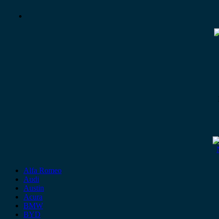
Alfa Romeo
Audi
Austin
Acura
BMW
BYD