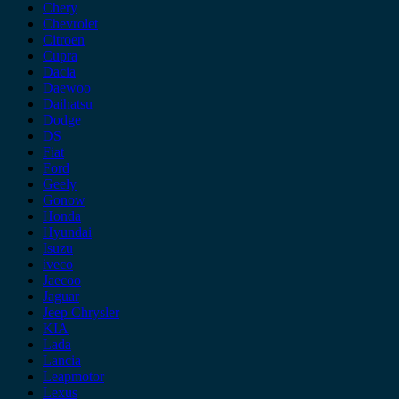
Chery
Chevrolet
Citroen
Cupra
Dacia
Daewoo
Daihatsu
Dodge
DS
Fiat
Ford
Geely
Gonow
Honda
Hyundai
Isuzu
iveco
Jaecoo
Jaguar
Jeep Chrysler
KIA
Lada
Lancia
Leapmotor
Lexus