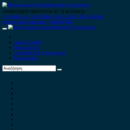
Skip
to
ΑΜΒΡΟΣΙΟΥ ΦΡΑΝΤΖΗ 67, Ν.ΚΟΣΜΟΣ
content
210 9012444
210 9239148
210 9238158
210 9026839
Κινητό-Viber-whatsapp : 6980507900
Primary
Menu
Αρχική Σελίδα
Ποιοί είμαστε
Ανταλλακτικά Αυτοκινήτων
Επικοινωνία