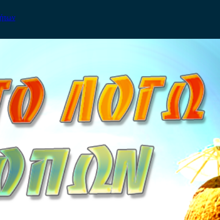
νήτων