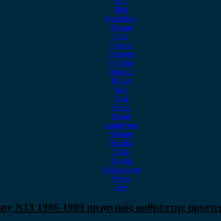
MG
Mini
Mitsubishi
Nissan
Opel
Omoda
Peugeot
Porsche
Renault
Rover
Saab
Seat
Skoda
Smart
ssangyong
Subaru
Suzuki
Tesla
Toyota
Volkswagen
Volvo
Xev
nny N13 1986-1989 μηχανικός καθρέπτης αριστε