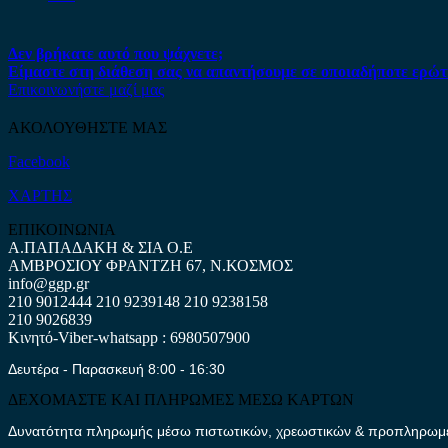
Δεν βρήκατε αυτό που ψάχνετε;
Είμαστε στη διάθεση σας να απαντήσουμε σε οποιαδήποτε ερώτ
Επικοινωνήστε μαζί μας
ΑΚΟΛΟΥΘΗΣΤΕ ΜΑΣ
Facebook
ΧΑΡΤΗΣ
ΕΠΙΚΟΙΝΩΝΙΑ
Α.ΠΑΠΑΔΑΚΗ & ΣΙΑ Ο.Ε
ΑΜΒΡΟΣΙΟΥ ΦΡΑΝΤΖΗ 67, Ν.ΚΟΣΜΟΣ
info@ggp.gr
210 9012444
210 9239148
210 9238158
210 9026839
Κινητό-Viber-whatsapp : 6980507900
Δευτέρα - Παρασκευή 8:00 - 16:30
ΔΕΧΟΜΑΣΤΕ ΚΑΙ ΠΛΗΡΩΜΕΣ ΜΕΣΩ ΚΑΡΤΩΝ
Δυνατότητα πληρωμής μέσω πιστωτικών, χρεωστικών & προπληρωμέν