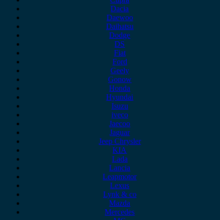
Dacia
Daewoo
Daihatsu
Dodge
DS
Fiat
Ford
Geely
Gonow
Honda
Hyundai
Isuzu
iveco
Jaecoo
Jaguar
Jeep Chrysler
KIA
Lada
Lancia
Leapmotor
Lexus
Lynk & co
Mazda
Mercedes