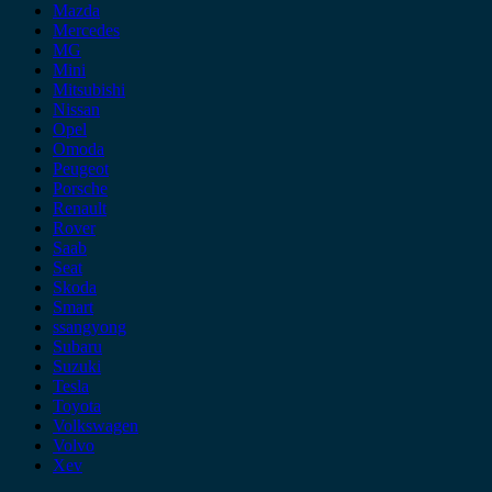
Mazda
Mercedes
MG
Mini
Mitsubishi
Nissan
Opel
Omoda
Peugeot
Porsche
Renault
Rover
Saab
Seat
Skoda
Smart
ssangyong
Subaru
Suzuki
Tesla
Toyota
Volkswagen
Volvo
Xev