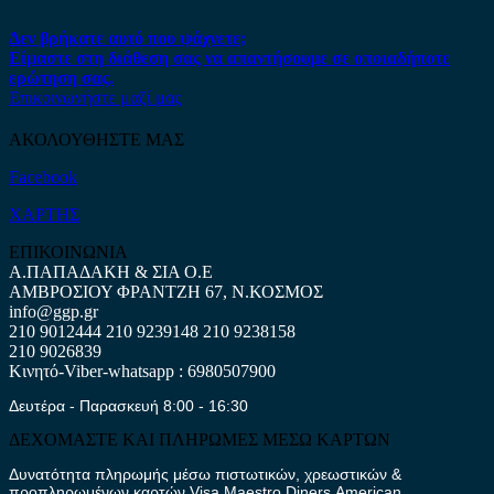
Δεν βρήκατε αυτό που ψάχνετε;
Είμαστε στη διάθεση σας να απαντήσουμε σε οποιαδήποτε
ερώτηση σας.
Επικοινωνήστε μαζί μας
ΑΚΟΛΟΥΘΗΣΤΕ ΜΑΣ
Facebook
ΧΑΡΤΗΣ
ΕΠΙΚΟΙΝΩΝΙΑ
Α.ΠΑΠΑΔΑΚΗ & ΣΙΑ Ο.Ε
ΑΜΒΡΟΣΙΟΥ ΦΡΑΝΤΖΗ 67, Ν.ΚΟΣΜΟΣ
info@ggp.gr
210 9012444
210 9239148
210 9238158
210 9026839
Κινητό-Viber-whatsapp : 6980507900
Δευτέρα - Παρασκευή 8:00 - 16:30
ΔΕΧΟΜΑΣΤΕ ΚΑΙ ΠΛΗΡΩΜΕΣ ΜΕΣΩ ΚΑΡΤΩΝ
Δυνατότητα πληρωμής μέσω πιστωτικών, χρεωστικών &
προπληρωμένων καρτών Visa,Maestro,Diners,American