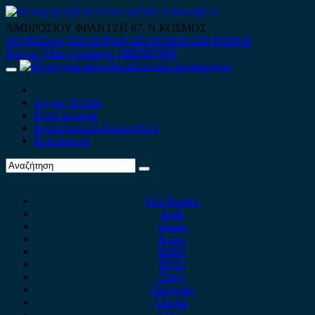
Skip
to
ΑΜΒΡΟΣΙΟΥ ΦΡΑΝΤΖΗ 67, Ν.ΚΟΣΜΟΣ
content
210 9012444
210 9239148
210 9238158
210 9026839
Κινητό-Viber-whatsapp : 6980507900
Primary
Menu
Αρχική Σελίδα
Ποιοί είμαστε
Ανταλλακτικά Αυτοκινήτων
Επικοινωνία
Alfa Romeo
Audi
Austin
Acura
BMW
BYD
Chery
Chevrolet
Citroen
Cupra