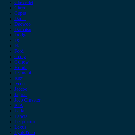
Chevrolet
Citroen
Cupra
Dacia
Daewoo
Daihatsu
Dodge
DS
Fiat
Ford
Geely
Gonow
Honda
Hyundai
Isuzu
iveco
Jaecoo
Jaguar
Jeep Chrysler
KIA
Lada
Lancia
Leapmotor
Lexus
Lynk & co