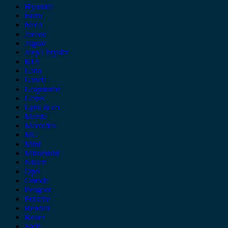
Hyundai
Isuzu
iveco
Jaecoo
Jaguar
Jeep Chrysler
KIA
Lada
Lancia
Leapmotor
Lexus
Lynk & co
Mazda
Mercedes
MG
Mini
Mitsubishi
Nissan
Opel
Omoda
Peugeot
Porsche
Renault
Rover
Saab