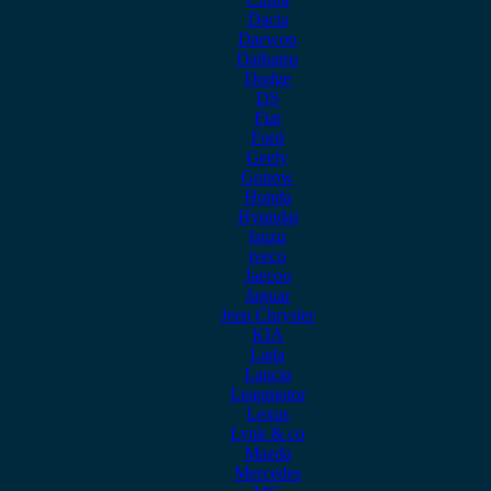
Dacia
Daewoo
Daihatsu
Dodge
DS
Fiat
Ford
Geely
Gonow
Honda
Hyundai
Isuzu
iveco
Jaecoo
Jaguar
Jeep Chrysler
KIA
Lada
Lancia
Leapmotor
Lexus
Lynk & co
Mazda
Mercedes