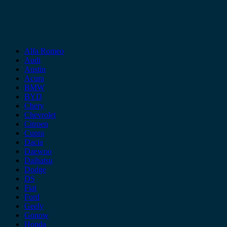
Alfa Romeo
Audi
Austin
Acura
BMW
BYD
Chery
Chevrolet
Citroen
Cupra
Dacia
Daewoo
Daihatsu
Dodge
DS
Fiat
Ford
Geely
Gonow
Honda