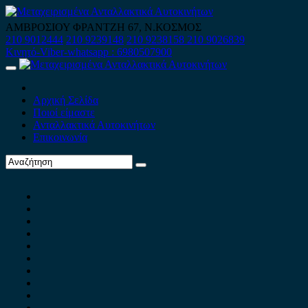
Skip
to
ΑΜΒΡΟΣΙΟΥ ΦΡΑΝΤΖΗ 67, Ν.ΚΟΣΜΟΣ
content
210 9012444
210 9239148
210 9238158
210 9026839
Κινητό-Viber-whatsapp : 6980507900
Primary
Menu
Αρχική Σελίδα
Ποιοί είμαστε
Ανταλλακτικά Αυτοκινήτων
Επικοινωνία