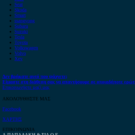
Seat
Skoda
Smart
ssangyong
Subaru
Suzuki
Tesla
Toyota
Volkswagen
Volvo
Xev
Δεν βρήκατε αυτό που ψάχνετε;
Είμαστε στη διάθεση σας να απαντήσουμε σε οποιαδήποτε ερώτ
Επικοινωνήστε μαζί μας
ΑΚΟΛΟΥΘΗΣΤΕ ΜΑΣ
Facebook
ΧΑΡΤΗΣ
ΕΠΙΚΟΙΝΩΝΙΑ
Α.ΠΑΠΑΔΑΚΗ & ΣΙΑ Ο.Ε