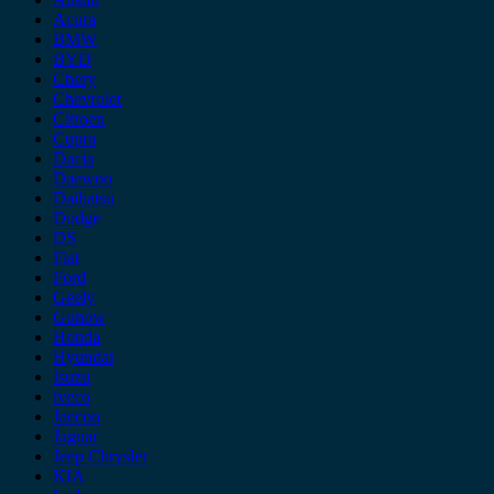
Acura
BMW
BYD
Chery
Chevrolet
Citroen
Cupra
Dacia
Daewoo
Daihatsu
Dodge
DS
Fiat
Ford
Geely
Gonow
Honda
Hyundai
Isuzu
iveco
Jaecoo
Jaguar
Jeep Chrysler
KIA