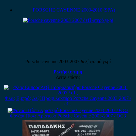
PORSCHE CAYENNE 2003-2010 (9PA)
Porsche cayenne 2003-2007 δεξί φτερό γκρί
Ρωτήστε τιμή
Δείτε επίσης
Φλας Εμπρός Δεξί Προφυλακτήρα Porsche Cayenne 2003-2007 /
c1 ,
Φανάρι Πίσω Αριστερό Porsche Cayenne 2003-2007 / ΘC3