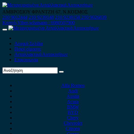
Skip
to
ΑΜΒΡΟΣΙΟΥ ΦΡΑΝΤΖΗ 67, Ν.ΚΟΣΜΟΣ
content
210 9012444
210 9239148
210 9238158
210 9026839
Κινητό-Viber-whatsapp : 6980507900
Primary
Menu
Αρχική Σελίδα
Ποιοί είμαστε
Ανταλλακτικά Αυτοκινήτων
Επικοινωνία
Alfa Romeo
Audi
Austin
Acura
BMW
BYD
Chery
Chevrolet
Citroen
Cupra