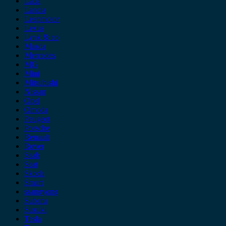
Lada
Lancia
Leapmotor
Lexus
Lynk & co
Mazda
Mercedes
MG
Mini
Mitsubishi
Nissan
Opel
Omoda
Peugeot
Porsche
Renault
Rover
Saab
Seat
Skoda
Smart
ssangyong
Subaru
Suzuki
Tesla