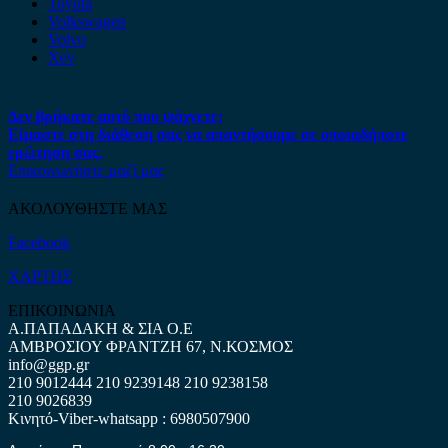
Toyota
Volkswagen
Volvo
Xev
Δεν βρήκατε αυτό που ψάχνετε;
Είμαστε στη διάθεση σας να απαντήσουμε σε οποιαδήποτε
ερώτηση σας.
Επικοινωνήστε μαζί μας
ΑΚΟΛΟΥΘΗΣΤΕ ΜΑΣ
Facebook
ΧΑΡΤΗΣ
ΕΠΙΚΟΙΝΩΝΙΑ
Α.ΠΑΠΑΔΑΚΗ & ΣΙΑ Ο.Ε
ΑΜΒΡΟΣΙΟΥ ΦΡΑΝΤΖΗ 67, Ν.ΚΟΣΜΟΣ
info@ggp.gr
210 9012444
210 9239148
210 9238158
210 9026839
Κινητό-Viber-whatsapp : 6980507900