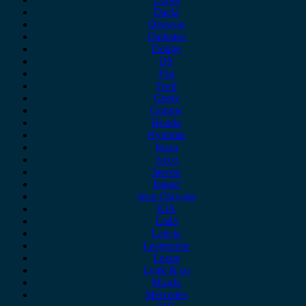
Dacia
Daewoo
Daihatsu
Dodge
DS
Fiat
Ford
Geely
Gonow
Honda
Hyundai
Isuzu
iveco
Jaecoo
Jaguar
Jeep Chrysler
KIA
Lada
Lancia
Leapmotor
Lexus
Lynk & co
Mazda
Mercedes