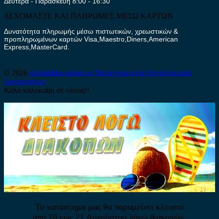
Δευτέρα - Παρασκευή 8:00 - 16:30
ΔΕΧΟΜΑΣΤΕ ΚΑΙ ΠΛΗΡΩΜΕΣ ΜΕΣΩ ΚΑΡΤΩΝ
Δυνατότητα πληρωμής μέσω πιστωτικών, χρεωστικών &
προπληρωμένων καρτών Visa,Maestro,Diners,American
Express,MasterCard.
© 2026
antalaktika-online.gr
Μεταχειρισμένα Ανταλλακτικά
Αυτοκινήτων
Καλό καλοκαίρι σε όλους!!
Το κατάστημα μας θα παραμείνει κλειστό
από 10 εώς 21 Αυγούστου λόγω διακοπών.