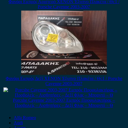
Φανάρι Εμπρός Αριστερό XENON Έξυπνο Πλακέτα / Θc1 /
Porsche Cayenne 2003-2007
Φανάρι Εμπρός Δεξί XENON Έξυπνο Πλακέτα / Θc1 / Porsche
Cayenne 2003-2007
Porcshe Cayenne 2003-2007 Εμπρός Προφυλακτήρας –
Προβολείς – Αισθητήρες – Δεξί Φλας – Μπορντό – Θ
Alfa Romeo
Audi
Austin