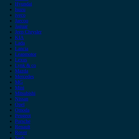
Hyundai
Isuzu
iveco
Jaecoo
Jaguar
Jeep Chrysler
KIA
Lada
Lancia
Leapmotor
Lexus
Lynk & co
Mazda
Mercedes
MG
Mini
Mitsubishi
Nissan
Opel
Omoda
Peugeot
Porsche
Renault
Rover
Saab