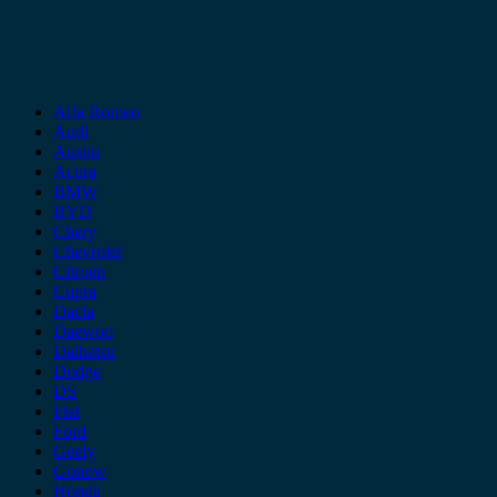
Alfa Romeo
Audi
Austin
Acura
BMW
BYD
Chery
Chevrolet
Citroen
Cupra
Dacia
Daewoo
Daihatsu
Dodge
DS
Fiat
Ford
Geely
Gonow
Honda