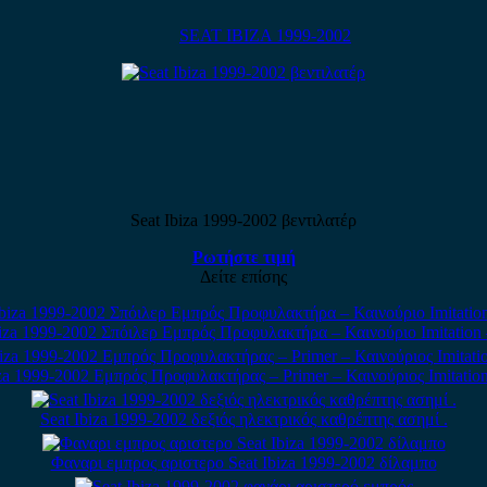
SEAT IBIZA 1999-2002
Seat Ibiza 1999-2002 βεντιλατέρ
Ρωτήστε τιμή
Δείτε επίσης
biza 1999-2002 Σπόιλερ Εμπρός Προφυλακτήρα – Καινούριο Imitation 
iza 1999-2002 Εμπρός Προφυλακτήρας – Primer – Καινούριος Imitation
Seat Ibiza 1999-2002 δεξιός ηλεκτρικός καθρέπτης ασημί .
Φαναρι εμπρος αριστερο Seat Ibiza 1999-2002 δίλαμπο