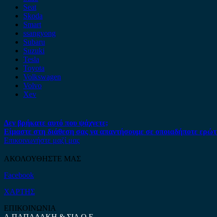
Seat
Skoda
Smart
ssangyong
Subaru
Suzuki
Tesla
Toyota
Volkswagen
Volvo
Xev
Δεν βρήκατε αυτό που ψάχνετε;
Είμαστε στη διάθεση σας να απαντήσουμε σε οποιαδήποτε ερώτ
Επικοινωνήστε μαζί μας
ΑΚΟΛΟΥΘΗΣΤΕ ΜΑΣ
Facebook
ΧΑΡΤΗΣ
ΕΠΙΚΟΙΝΩΝΙΑ
Α.ΠΑΠΑΔΑΚΗ & ΣΙΑ Ο.Ε