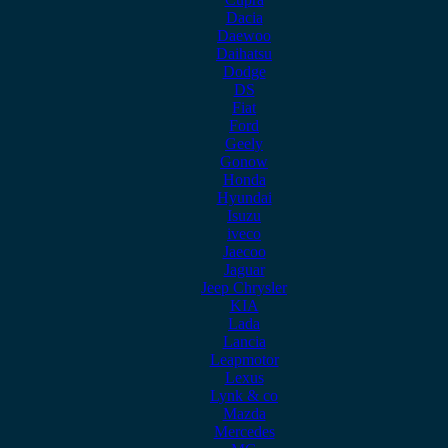
Dacia
Daewoo
Daihatsu
Dodge
DS
Fiat
Ford
Geely
Gonow
Honda
Hyundai
Isuzu
iveco
Jaecoo
Jaguar
Jeep Chrysler
KIA
Lada
Lancia
Leapmotor
Lexus
Lynk & co
Mazda
Mercedes