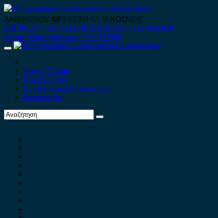
Skip
to
ΑΜΒΡΟΣΙΟΥ ΦΡΑΝΤΖΗ 67, Ν.ΚΟΣΜΟΣ
content
210 9012444
210 9239148
210 9238158
210 9026839
Κινητό-Viber-whatsapp : 6980507900
Primary
Menu
Αρχική Σελίδα
Ποιοί είμαστε
Ανταλλακτικά Αυτοκινήτων
Επικοινωνία