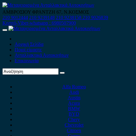
Skip
to
ΑΜΒΡΟΣΙΟΥ ΦΡΑΝΤΖΗ 67, Ν.ΚΟΣΜΟΣ
content
210 9012444
210 9239148
210 9238158
210 9026839
Κινητό-Viber-whatsapp : 6980507900
Primary
Menu
Αρχική Σελίδα
Ποιοί είμαστε
Ανταλλακτικά Αυτοκινήτων
Επικοινωνία
Alfa Romeo
Audi
Austin
Acura
BMW
BYD
Chery
Chevrolet
Citroen
Cupra