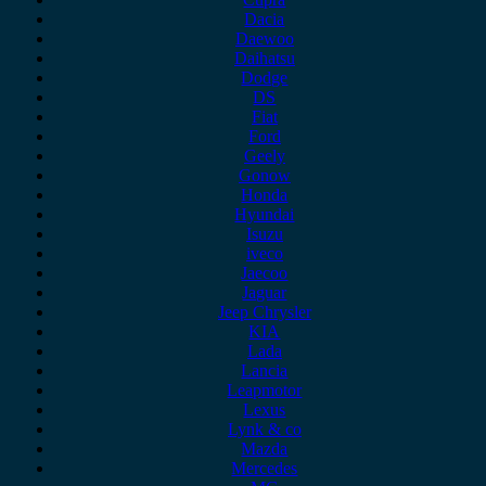
Dacia
Daewoo
Daihatsu
Dodge
DS
Fiat
Ford
Geely
Gonow
Honda
Hyundai
Isuzu
iveco
Jaecoo
Jaguar
Jeep Chrysler
KIA
Lada
Lancia
Leapmotor
Lexus
Lynk & co
Mazda
Mercedes