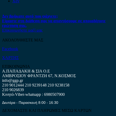
Xev
Δεν βρήκατε αυτό που ψάχνετε;
Είμαστε στη διάθεση σας να απαντήσουμε σε οποιαδήποτε
ερώτηση σας.
Επικοινωνήστε μαζί μας
ΑΚΟΛΟΥΘΗΣΤΕ ΜΑΣ
Facebook
ΧΑΡΤΗΣ
ΕΠΙΚΟΙΝΩΝΙΑ
Α.ΠΑΠΑΔΑΚΗ & ΣΙΑ Ο.Ε
ΑΜΒΡΟΣΙΟΥ ΦΡΑΝΤΖΗ 67, Ν.ΚΟΣΜΟΣ
info@ggp.gr
210 9012444
210 9239148
210 9238158
210 9026839
Κινητό-Viber-whatsapp : 6980507900
Δευτέρα - Παρασκευή 8:00 - 16:30
ΔΕΧΟΜΑΣΤΕ ΚΑΙ ΠΛΗΡΩΜΕΣ ΜΕΣΩ ΚΑΡΤΩΝ