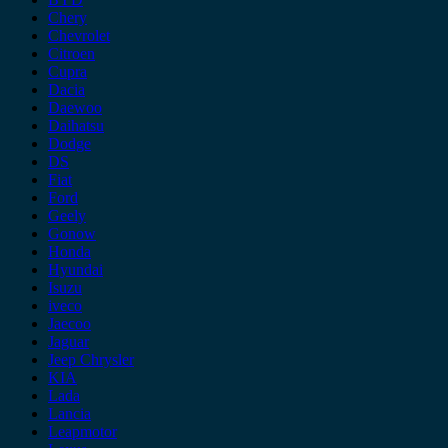
Chery
Chevrolet
Citroen
Cupra
Dacia
Daewoo
Daihatsu
Dodge
DS
Fiat
Ford
Geely
Gonow
Honda
Hyundai
Isuzu
iveco
Jaecoo
Jaguar
Jeep Chrysler
KIA
Lada
Lancia
Leapmotor