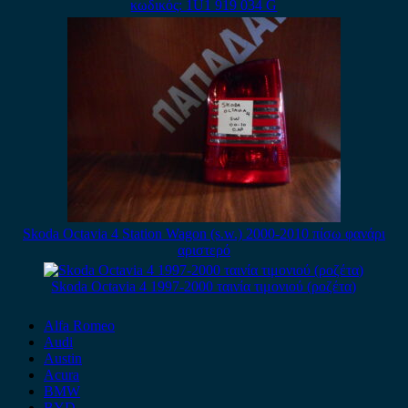
κωδικός: 1U1 919 034 G
Skoda Octavia 4 Station Wagon (s.w.) 2000-2010 πίσω φανάρι
αριστερό
Skoda Octavia 4 1997-2000 ταινία τιμονιού (ροζέτα)
Alfa Romeo
Audi
Austin
Acura
BMW
BYD