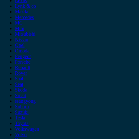
Lexus
Lynk & co
Mazda
Mercedes
MG
Mini
Mitsubishi
Nissan
Opel
Omoda
Peugeot
Porsche
Renault
Rover
Saab
Seat
Skoda
Smart
ssangyong
Subaru
Suzuki
Tesla
Toyota
Volkswagen
Volvo