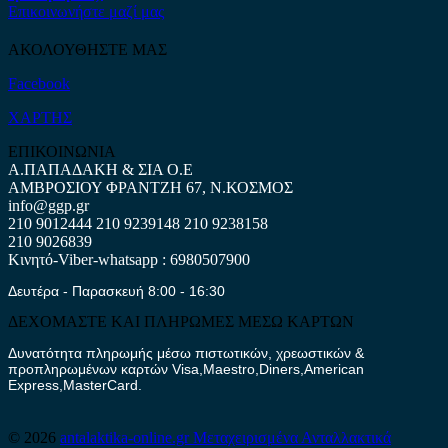
Επικοινωνήστε μαζί μας
ΑΚΟΛΟΥΘΗΣΤΕ ΜΑΣ
Facebook
ΧΑΡΤΗΣ
ΕΠΙΚΟΙΝΩΝΙΑ
Α.ΠΑΠΑΔΑΚΗ & ΣΙΑ Ο.Ε
ΑΜΒΡΟΣΙΟΥ ΦΡΑΝΤΖΗ 67, Ν.ΚΟΣΜΟΣ
info@ggp.gr
210 9012444
210 9239148
210 9238158
210 9026839
Κινητό-Viber-whatsapp : 6980507900
Δευτέρα - Παρασκευή 8:00 - 16:30
ΔΕΧΟΜΑΣΤΕ ΚΑΙ ΠΛΗΡΩΜΕΣ ΜΕΣΩ ΚΑΡΤΩΝ
Δυνατότητα πληρωμής μέσω πιστωτικών, χρεωστικών &
προπληρωμένων καρτών Visa,Maestro,Diners,American
Express,MasterCard.
© 2026
antalaktika-online.gr
Μεταχειρισμένα Ανταλλακτικά