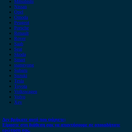
Mitsubishi
Nissan
Opel
Omoda
Peugeot
Porsche
Renault
Rover
Saab
Seat
Skoda
Smart
ssangyong
Subaru
Suzuki
Tesla
Toyota
Volkswagen
Volvo
Xev
Δεν βρήκατε αυτό που ψάχνετε;
Είμαστε στη διάθεση σας να απαντήσουμε σε οποιαδήποτε
ερώτηση σας.