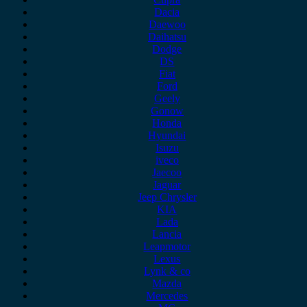
Dacia
Daewoo
Daihatsu
Dodge
DS
Fiat
Ford
Geely
Gonow
Honda
Hyundai
Isuzu
iveco
Jaecoo
Jaguar
Jeep Chrysler
KIA
Lada
Lancia
Leapmotor
Lexus
Lynk & co
Mazda
Mercedes