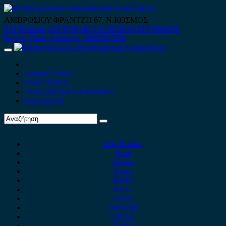
Skip
to
ΑΜΒΡΟΣΙΟΥ ΦΡΑΝΤΖΗ 67, Ν.ΚΟΣΜΟΣ
content
210 9012444
210 9239148
210 9238158
210 9026839
Κινητό-Viber-whatsapp : 6980507900
Primary
Menu
Αρχική Σελίδα
Ποιοί είμαστε
Ανταλλακτικά Αυτοκινήτων
Επικοινωνία
Alfa Romeo
Audi
Austin
Acura
BMW
BYD
Chery
Chevrolet
Citroen
Cupra