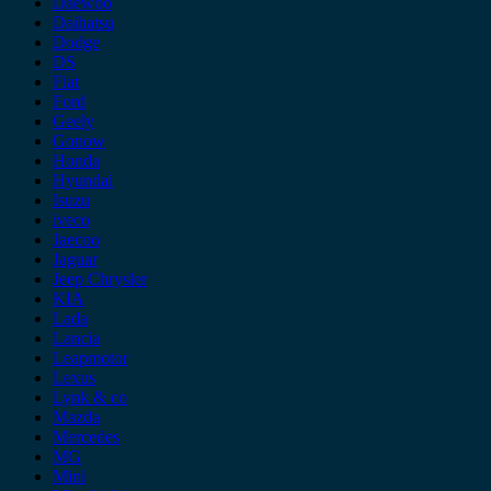
Daewoo
Daihatsu
Dodge
DS
Fiat
Ford
Geely
Gonow
Honda
Hyundai
Isuzu
iveco
Jaecoo
Jaguar
Jeep Chrysler
KIA
Lada
Lancia
Leapmotor
Lexus
Lynk & co
Mazda
Mercedes
MG
Mini