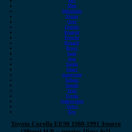
MG
Mini
Mitsubishi
Nissan
Opel
Omoda
Peugeot
Porsche
Renault
Rover
Saab
Seat
Skoda
Smart
ssangyong
Subaru
Suzuki
Tesla
Toyota
Volkswagen
Volvo
Xev
Toyota Corolla EE90 1988-1991 3πορτο
(3θυρο) H/B – φανάρι Πίσω δεξί