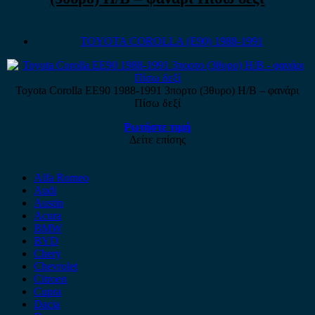
TOYOTA COROLLA (E90) 1988-1991
Toyota Corolla EE90 1988-1991 3πορτο (3θυρο) H/B – φανάρι
Πίσω δεξί
Ρωτήστε τιμή
Δείτε επίσης
Alfa Romeo
Audi
Austin
Acura
BMW
BYD
Chery
Chevrolet
Citroen
Cupra
Dacia