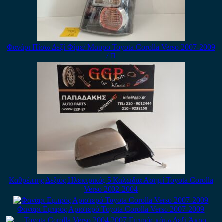
Φανάρι Πίσω Δεξί Φίμε/ Μαυρο Toyota Corolla Verso 2007-2009
/ Π
Καθρέπτης Δεξιός Ηλεκτρικός 5 Καλώδια Ασημί Toyota Corolla
Verso 2002-2004
Φανάρι Εμπρός Αριστερό Toyota Corolla Verso 2007-2009