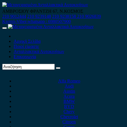
Skip
to
ΑΜΒΡΟΣΙΟΥ ΦΡΑΝΤΖΗ 67, Ν.ΚΟΣΜΟΣ
content
210 9012444
210 9239148
210 9238158
210 9026839
Κινητό-Viber-whatsapp : 6980507900
Primary
Menu
Αρχική Σελίδα
Ποιοί είμαστε
Ανταλλακτικά Αυτοκινήτων
Επικοινωνία
Alfa Romeo
Audi
Austin
Acura
BMW
BYD
Chery
Chevrolet
Citroen
Cupra