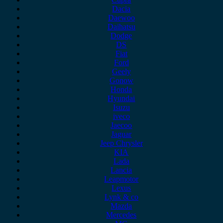
Dacia
Daewoo
Daihatsu
Dodge
DS
Fiat
Ford
Geely
Gonow
Honda
Hyundai
Isuzu
iveco
Jaecoo
Jaguar
Jeep Chrysler
KIA
Lada
Lancia
Leapmotor
Lexus
Lynk & co
Mazda
Mercedes