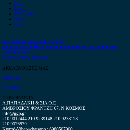
Tesla
Toyota
Volkswagen
Volvo
Xev
Δεν βρήκατε αυτό που ψάχνετε;
Είμαστε στη διάθεση σας να απαντήσουμε σε οποιαδήποτε
ερώτηση σας.
Επικοινωνήστε μαζί μας
ΑΚΟΛΟΥΘΗΣΤΕ ΜΑΣ
Facebook
ΧΑΡΤΗΣ
ΕΠΙΚΟΙΝΩΝΙΑ
Α.ΠΑΠΑΔΑΚΗ & ΣΙΑ Ο.Ε
ΑΜΒΡΟΣΙΟΥ ΦΡΑΝΤΖΗ 67, Ν.ΚΟΣΜΟΣ
info@ggp.gr
210 9012444
210 9239148
210 9238158
210 9026839
Κινητό-Viber-whatsapp : 6980507900