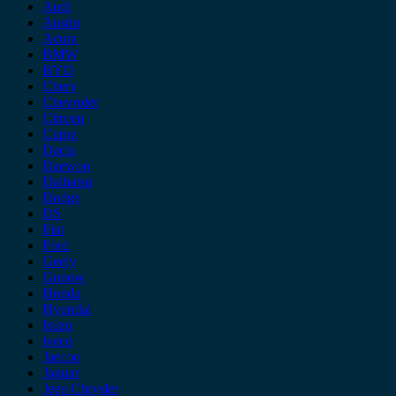
Audi
Austin
Acura
BMW
BYD
Chery
Chevrolet
Citroen
Cupra
Dacia
Daewoo
Daihatsu
Dodge
DS
Fiat
Ford
Geely
Gonow
Honda
Hyundai
Isuzu
iveco
Jaecoo
Jaguar
Jeep Chrysler