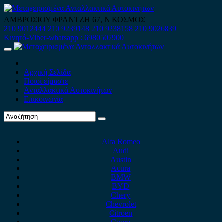
Skip
to
ΑΜΒΡΟΣΙΟΥ ΦΡΑΝΤΖΗ 67, Ν.ΚΟΣΜΟΣ
content
210 9012444
210 9239148
210 9238158
210 9026839
Κινητό-Viber-whatsapp : 6980507900
Primary
Menu
Αρχική Σελίδα
Ποιοί είμαστε
Ανταλλακτικά Αυτοκινήτων
Επικοινωνία
Alfa Romeo
Audi
Austin
Acura
BMW
BYD
Chery
Chevrolet
Citroen
Cupra