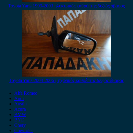
Toyota Yaris 1999-2003 ηλεκτρικός καθρέπτης δεξιός άβαφος
Toyota Yaris 2004-2006 μηχανικός καθρέπτης δεξιός άβαφος
Alfa Romeo
Audi
Austin
Acura
BMW
BYD
Chery
Chevrolet