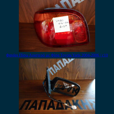
Φανάρι Πίσω Αριστερό με Φίσα Toyota Yaris 2004-2006 / c10