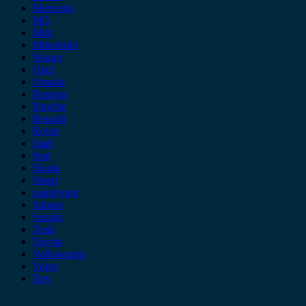
Mercedes
MG
Mini
Mitsubishi
Nissan
Opel
Omoda
Peugeot
Porsche
Renault
Rover
Saab
Seat
Skoda
Smart
ssangyong
Subaru
Suzuki
Tesla
Toyota
Volkswagen
Volvo
Xev