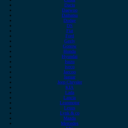
Dacia
Daewoo
Daihatsu
Dodge
DS
Fiat
Ford
Geely
Gonow
Honda
Hyundai
Isuzu
iveco
Jaecoo
Jaguar
Jeep Chrysler
KIA
Lada
Lancia
Leapmotor
Lexus
Lynk & co
Mazda
Mercedes