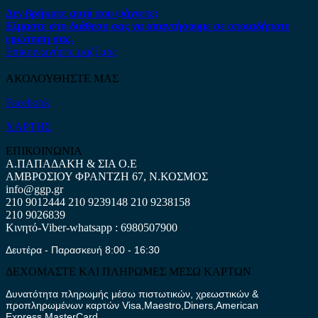
Δεν βρήκατε αυτό που ψάχνετε;
Είμαστε στη διάθεση σας να απαντήσουμε σε οποιαδήποτε
ερώτηση σας.
Επικοινωνήστε μαζί μας
ΑΚΟΛΟΥΘΗΣΤΕ ΜΑΣ
Facebook
ΧΑΡΤΗΣ
ΕΠΙΚΟΙΝΩΝΙΑ
Α.ΠΑΠΑΔΑΚΗ & ΣΙΑ Ο.Ε
ΑΜΒΡΟΣΙΟΥ ΦΡΑΝΤΖΗ 67, Ν.ΚΟΣΜΟΣ
info@ggp.gr
210 9012444
210 9239148
210 9238158
210 9026839
Κινητό-Viber-whatsapp : 6980507900
Δευτέρα - Παρασκευή 8:00 - 16:30
ΔΕΧΟΜΑΣΤΕ ΚΑΙ ΠΛΗΡΩΜΕΣ ΜΕΣΩ ΚΑΡΤΩΝ
Δυνατότητα πληρωμής μέσω πιστωτικών, χρεωστικών &
προπληρωμένων καρτών Visa,Maestro,Diners,American
Express,MasterCard.