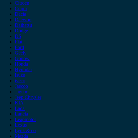
Citroen
Cupra
Dacia
Daewoo
Daihatsu
Dodge
DS
Fiat
Ford
Geely
Gonow
Honda
Hyundai
Isuzu
iveco
Jaecoo
Jaguar
Jeep Chrysler
KIA
Lada
Lancia
Leapmotor
Lexus
Lynk & co
Mazda