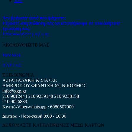
Xev
Δεν βρήκατε αυτό που ψάχνετε;
Είμαστε στη διάθεση σας να απαντήσουμε σε οποιαδήποτε
ερώτηση σας.
Επικοινωνήστε μαζί μας
ΑΚΟΛΟΥΘΗΣΤΕ ΜΑΣ
Facebook
ΧΑΡΤΗΣ
ΕΠΙΚΟΙΝΩΝΙΑ
Α.ΠΑΠΑΔΑΚΗ & ΣΙΑ Ο.Ε
ΑΜΒΡΟΣΙΟΥ ΦΡΑΝΤΖΗ 67, Ν.ΚΟΣΜΟΣ
info@ggp.gr
210 9012444
210 9239148
210 9238158
210 9026839
Κινητό-Viber-whatsapp : 6980507900
Δευτέρα - Παρασκευή 8:00 - 16:30
ΔΕΧΟΜΑΣΤΕ ΚΑΙ ΠΛΗΡΩΜΕΣ ΜΕΣΩ ΚΑΡΤΩΝ