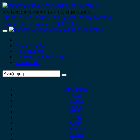
Skip
to
ΑΜΒΡΟΣΙΟΥ ΦΡΑΝΤΖΗ 67, Ν.ΚΟΣΜΟΣ
content
210 9012444
210 9239148
210 9238158
210 9026839
Κινητό-Viber-whatsapp : 6980507900
Primary
Menu
Αρχική Σελίδα
Ποιοί είμαστε
Ανταλλακτικά Αυτοκινήτων
Επικοινωνία
Alfa Romeo
Audi
Austin
Acura
BMW
BYD
Chery
Chevrolet
Citroen
Cupra