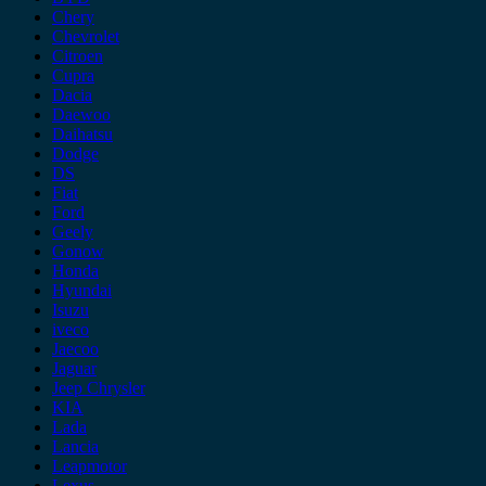
Chery
Chevrolet
Citroen
Cupra
Dacia
Daewoo
Daihatsu
Dodge
DS
Fiat
Ford
Geely
Gonow
Honda
Hyundai
Isuzu
iveco
Jaecoo
Jaguar
Jeep Chrysler
KIA
Lada
Lancia
Leapmotor
Lexus