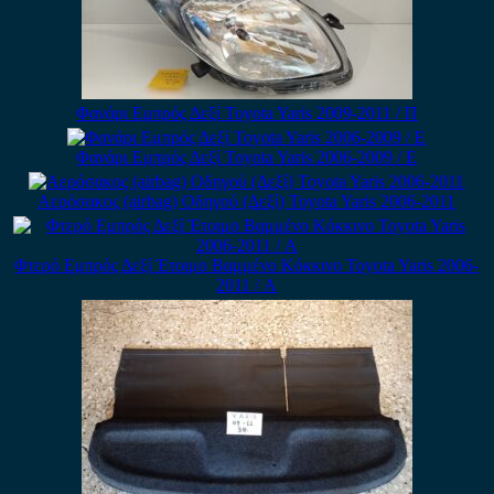
Φανάρι Εμπρός Δεξί Toyota Yaris 2009-2011 / Π
Φανάρι Εμπρός Δεξί Toyota Yaris 2006-2009 / Ε
Αερόσακος (airbag) Οδηγού (Δεξί) Toyota Yaris 2006-2011
Φτερό Εμπρός Δεξί Έτοιμο Βαμμένο Κόκκινο Toyota Yaris 2006-
2011 / Α