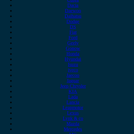
Dacia
Daewoo
Daihatsu
Dodge
DS
Fiat
Ford
Geely
Gonow
Honda
Hyundai
Isuzu
iveco
Jaecoo
Jaguar
Jeep Chrysler
KIA
Lada
Lancia
Leapmotor
Lexus
Lynk & co
Mazda
Mercedes