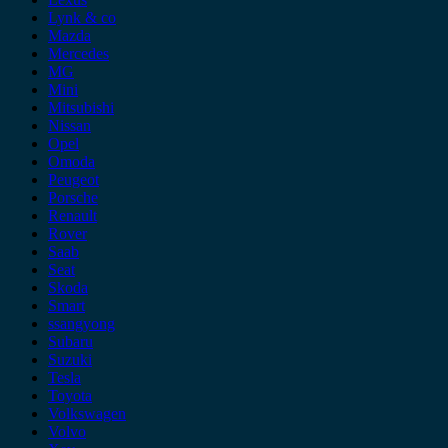
Lynk & co
Mazda
Mercedes
MG
Mini
Mitsubishi
Nissan
Opel
Omoda
Peugeot
Porsche
Renault
Rover
Saab
Seat
Skoda
Smart
ssangyong
Subaru
Suzuki
Tesla
Toyota
Volkswagen
Volvo