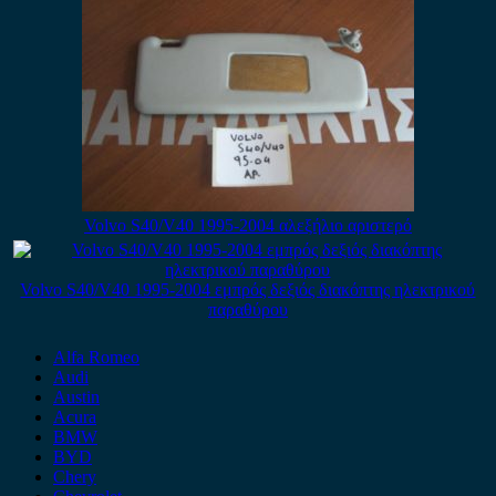
Volvo S40/V40 1995-2004 αλεξήλιο αριστερό
Volvo S40/V40 1995-2004 εμπρός δεξιός διακόπτης ηλεκτρικού
παραθύρου
Alfa Romeo
Audi
Austin
Acura
BMW
BYD
Chery