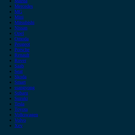
Mazda
Mercedes
MG
Mini
Mitsubishi
Nissan
Opel
Omoda
Peugeot
Porsche
Renault
Rover
Saab
Seat
Skoda
Smart
ssangyong
Subaru
Suzuki
Tesla
Toyota
Volkswagen
Volvo
Xev