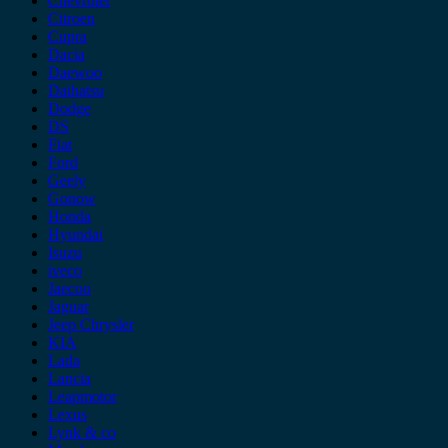
Chevrolet
Citroen
Cupra
Dacia
Daewoo
Daihatsu
Dodge
DS
Fiat
Ford
Geely
Gonow
Honda
Hyundai
Isuzu
iveco
Jaecoo
Jaguar
Jeep Chrysler
KIA
Lada
Lancia
Leapmotor
Lexus
Lynk & co