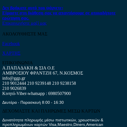
Δεν βρήκατε αυτό που ψάχνετε;
Είμαστε στη διάθεση σας να απαντήσουμε σε οποιαδήποτε
ερώτηση σας.
Επικοινωνήστε μαζί μας
ΑΚΟΛΟΥΘΗΣΤΕ ΜΑΣ
Facebook
ΧΑΡΤΗΣ
ΕΠΙΚΟΙΝΩΝΙΑ
Α.ΠΑΠΑΔΑΚΗ & ΣΙΑ Ο.Ε
ΑΜΒΡΟΣΙΟΥ ΦΡΑΝΤΖΗ 67, Ν.ΚΟΣΜΟΣ
info@ggp.gr
210 9012444
210 9239148
210 9238158
210 9026839
Κινητό-Viber-whatsapp : 6980507900
Δευτέρα - Παρασκευή 8:00 - 16:30
ΔΕΧΟΜΑΣΤΕ ΚΑΙ ΠΛΗΡΩΜΕΣ ΜΕΣΩ ΚΑΡΤΩΝ
Δυνατότητα πληρωμής μέσω πιστωτικών, χρεωστικών &
προπληρωμένων καρτών Visa,Maestro,Diners,American