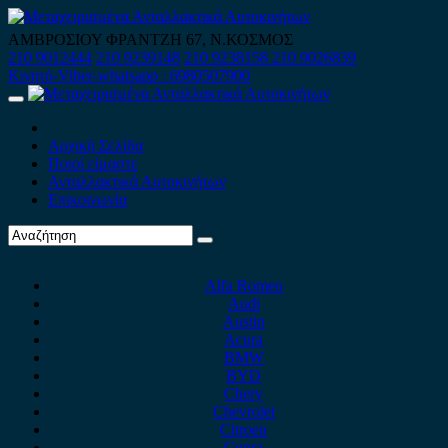
Skip
to
ΑΜΒΡΟΣΙΟΥ ΦΡΑΝΤΖΗ 67, Ν.ΚΟΣΜΟΣ
content
210 9012444
210 9239148
210 9238158
210 9026839
Κινητό-Viber-whatsapp : 6980507900
Primary
Menu
Αρχική Σελίδα
Ποιοί είμαστε
Ανταλλακτικά Αυτοκινήτων
Επικοινωνία
Alfa Romeo
Audi
Austin
Acura
BMW
BYD
Chery
Chevrolet
Citroen
Cupra