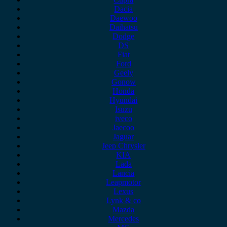
Dacia
Daewoo
Daihatsu
Dodge
DS
Fiat
Ford
Geely
Gonow
Honda
Hyundai
Isuzu
iveco
Jaecoo
Jaguar
Jeep Chrysler
KIA
Lada
Lancia
Leapmotor
Lexus
Lynk & co
Mazda
Mercedes