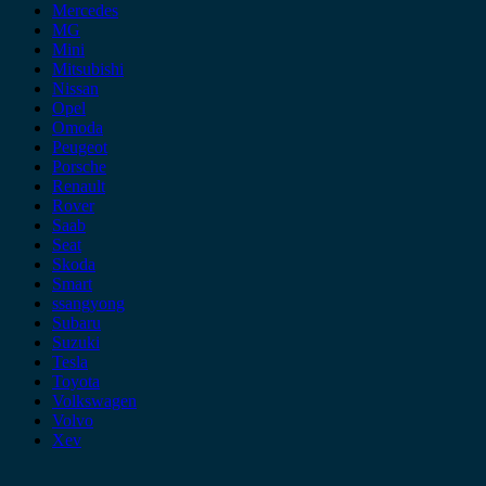
Mercedes
MG
Mini
Mitsubishi
Nissan
Opel
Omoda
Peugeot
Porsche
Renault
Rover
Saab
Seat
Skoda
Smart
ssangyong
Subaru
Suzuki
Tesla
Toyota
Volkswagen
Volvo
Xev