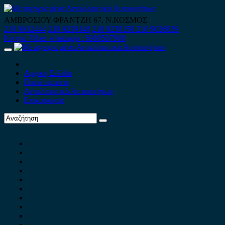
Skip
to
ΑΜΒΡΟΣΙΟΥ ΦΡΑΝΤΖΗ 67, Ν.ΚΟΣΜΟΣ
content
210 9012444
210 9239148
210 9238158
210 9026839
Κινητό-Viber-whatsapp : 6980507900
Primary
Menu
Αρχική Σελίδα
Ποιοί είμαστε
Ανταλλακτικά Αυτοκινήτων
Επικοινωνία