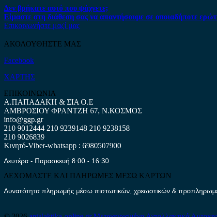
Δεν βρήκατε αυτό που ψάχνετε;
Είμαστε στη διάθεση σας να απαντήσουμε σε οποιαδήποτε ερώτ
Επικοινωνήστε μαζί μας
ΑΚΟΛΟΥΘΗΣΤΕ ΜΑΣ
Facebook
ΧΑΡΤΗΣ
ΕΠΙΚΟΙΝΩΝΙΑ
Α.ΠΑΠΑΔΑΚΗ & ΣΙΑ Ο.Ε
ΑΜΒΡΟΣΙΟΥ ΦΡΑΝΤΖΗ 67, Ν.ΚΟΣΜΟΣ
info@ggp.gr
210 9012444
210 9239148
210 9238158
210 9026839
Κινητό-Viber-whatsapp : 6980507900
Δευτέρα - Παρασκευή 8:00 - 16:30
ΔΕΧΟΜΑΣΤΕ ΚΑΙ ΠΛΗΡΩΜΕΣ ΜΕΣΩ ΚΑΡΤΩΝ
Δυνατότητα πληρωμής μέσω πιστωτικών, χρεωστικών & προπληρωμέν
© 2026
antalaktika-online.gr
Μεταχειρισμένα Ανταλλακτικά Αυτοκι