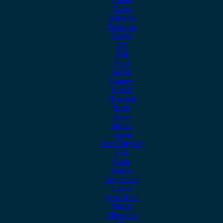
Dacia
Daewoo
Daihatsu
Dodge
DS
Fiat
Ford
Geely
Gonow
Honda
Hyundai
Isuzu
iveco
Jaecoo
Jaguar
Jeep Chrysler
KIA
Lada
Lancia
Leapmotor
Lexus
Lynk & co
Mazda
Mercedes