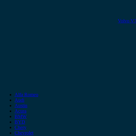
Volvo V7
Alfa Romeo
Audi
Austin
Acura
BMW
BYD
Chery
Chevrolet