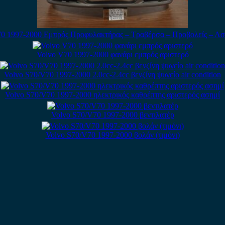
0 1997-2000 Εμπρός Προφυλακτήρας – Τραβέρσα – Προβολείς – Α
Volvo V70 1997-2000 φανάρι εμπρός αριστερό
Volvo S70/V70 1997-2000 2.0cc-2.4cc βενζίνη ψυγείο air condition
Volvo S70/V70 1997-2000 ηλεκτρικός καθρέπτης αριστερός ασημί
Volvo S70/V70 1997-2000 βεντιλατέρ
Volvo S70/V70 1997-2000 βολάν (τιμόνι)