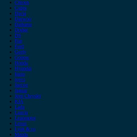
Citroen
Cupra
Dacia
Daewoo
Daihatsu
Dodge
DS
Fiat
Ford
Geely
Gonow
Honda
Hyundai
Isuzu
iveco
Jaecoo
Jaguar
Jeep Chrysler
KIA
Lada
Lancia
Leapmotor
Lexus
Lynk & co
Mazda