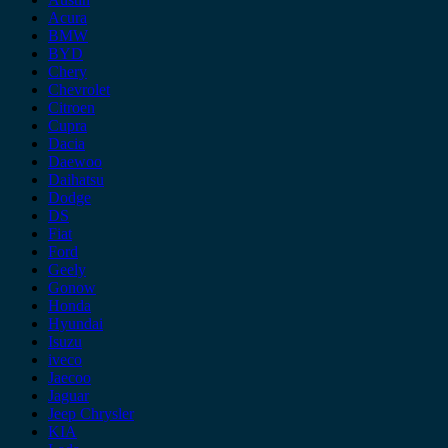
Acura
BMW
BYD
Chery
Chevrolet
Citroen
Cupra
Dacia
Daewoo
Daihatsu
Dodge
DS
Fiat
Ford
Geely
Gonow
Honda
Hyundai
Isuzu
iveco
Jaecoo
Jaguar
Jeep Chrysler
KIA