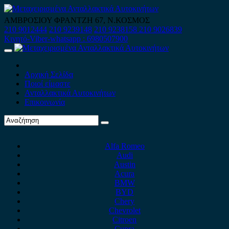
Skip
to
ΑΜΒΡΟΣΙΟΥ ΦΡΑΝΤΖΗ 67, Ν.ΚΟΣΜΟΣ
content
210 9012444
210 9239148
210 9238158
210 9026839
Κινητό-Viber-whatsapp : 6980507900
Primary
Menu
Αρχική Σελίδα
Ποιοί είμαστε
Ανταλλακτικά Αυτοκινήτων
Επικοινωνία
Alfa Romeo
Audi
Austin
Acura
BMW
BYD
Chery
Chevrolet
Citroen
Cupra