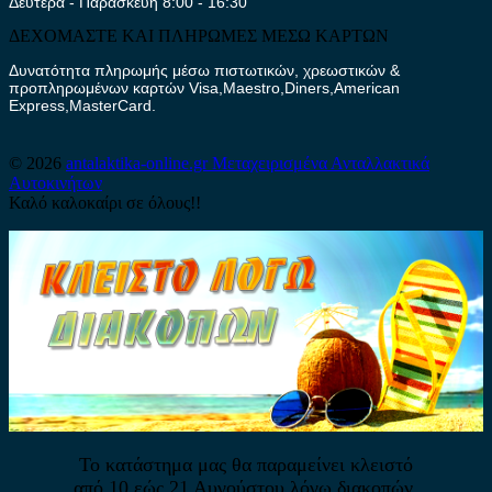
Δευτέρα - Παρασκευή 8:00 - 16:30
ΔΕΧΟΜΑΣΤΕ ΚΑΙ ΠΛΗΡΩΜΕΣ ΜΕΣΩ ΚΑΡΤΩΝ
Δυνατότητα πληρωμής μέσω πιστωτικών, χρεωστικών &
προπληρωμένων καρτών Visa,Maestro,Diners,American
Express,MasterCard.
© 2026
antalaktika-online.gr
Μεταχειρισμένα Ανταλλακτικά
Αυτοκινήτων
Καλό καλοκαίρι σε όλους!!
Το κατάστημα μας θα παραμείνει κλειστό
από 10 εώς 21 Αυγούστου λόγω διακοπών.