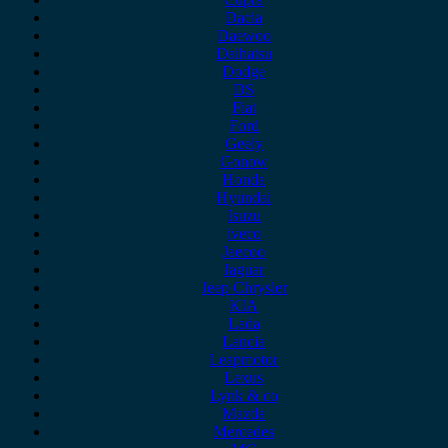
Dacia
Daewoo
Daihatsu
Dodge
DS
Fiat
Ford
Geely
Gonow
Honda
Hyundai
Isuzu
iveco
Jaecoo
Jaguar
Jeep Chrysler
KIA
Lada
Lancia
Leapmotor
Lexus
Lynk & co
Mazda
Mercedes