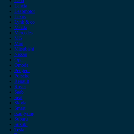
Lada
Lancia
Leapmotor
Lexus
Lynk & co
Mazda
Mercedes
MG
Mini
Mitsubishi
Nissan
Opel
Omoda
Peugeot
Porsche
Renault
Rover
Saab
Seat
Skoda
Smart
ssangyong
Subaru
Suzuki
Tesla