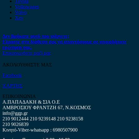
Toyota
Volkswagen
Volvo
Xev
Δεν βρήκατε αυτό που ψάχνετε;
Είμαστε στη διάθεση σας να απαντήσουμε σε οποιαδήποτε
ερώτηση σας.
Επικοινωνήστε μαζί μας
ΑΚΟΛΟΥΘΗΣΤΕ ΜΑΣ
Facebook
ΧΑΡΤΗΣ
ΕΠΙΚΟΙΝΩΝΙΑ
Α.ΠΑΠΑΔΑΚΗ & ΣΙΑ Ο.Ε
ΑΜΒΡΟΣΙΟΥ ΦΡΑΝΤΖΗ 67, Ν.ΚΟΣΜΟΣ
info@ggp.gr
210 9012444
210 9239148
210 9238158
210 9026839
Κινητό-Viber-whatsapp : 6980507900