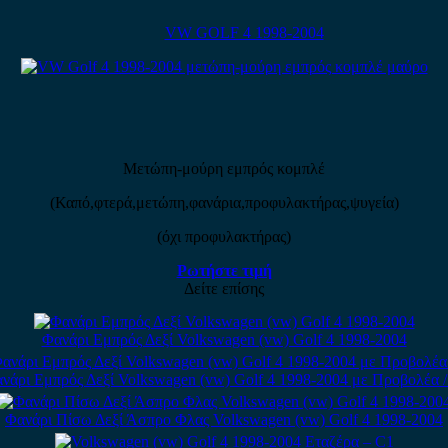
VW GOLF 4 1998-2004
Μετώπη-μούρη εμπρός κομπλέ
(Καπό,φτερά,μετώπη,φανάρια,προφυλακτήρας,ψυγεία)
(όχι προφυλακτήρας)
Ρωτήστε τιμή
Δείτε επίσης
Φανάρι Εμπρός Δεξί Volkswagen (vw) Golf 4 1998-2004
νάρι Εμπρός Δεξί Volkswagen (vw) Golf 4 1998-2004 με Προβολέα /
Φανάρι Πίσω Δεξί Άσπρο Φλας Volkswagen (vw) Golf 4 1998-2004