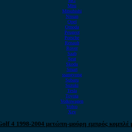
MG
Mini
Mitsubishi
Nissan
Opel
Omoda
Peugeot
Porsche
Renault
Rover
Saab
Seat
Skoda
Smart
ssangyong
Subaru
Suzuki
Tesla
Toyota
Volkswagen
Volvo
Xev
olf 4 1998-2004 μετώπη-μούρη εμπρός κομπλέ 