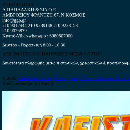
ΕΠΙΚΟΙΝΩΝΙΑ
Α.ΠΑΠΑΔΑΚΗ & ΣΙΑ Ο.Ε
ΑΜΒΡΟΣΙΟΥ ΦΡΑΝΤΖΗ 67, Ν.ΚΟΣΜΟΣ
info@ggp.gr
210 9012444
210 9239148
210 9238158
210 9026839
Κινητό-Viber-whatsapp : 6980507900
Δευτέρα - Παρασκευή 8:00 - 16:30
ΔΕΧΟΜΑΣΤΕ ΚΑΙ ΠΛΗΡΩΜΕΣ ΜΕΣΩ ΚΑΡΤΩΝ
Δυνατότητα πληρωμής μέσω πιστωτικών, χρεωστικών & προπληρωμέν
© 2026
antalaktika-online.gr
Μεταχειρισμένα Ανταλλακτικά Αυτοκι
Καλό καλοκαίρι σε όλους!!