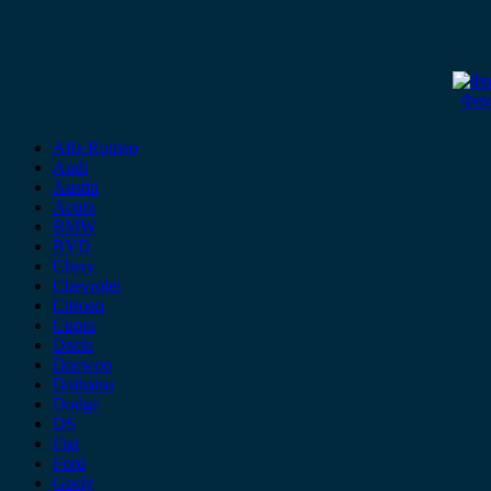
Φαν
Alfa Romeo
Audi
Austin
Acura
BMW
BYD
Chery
Chevrolet
Citroen
Cupra
Dacia
Daewoo
Daihatsu
Dodge
DS
Fiat
Ford
Geely