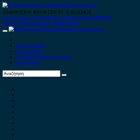
Skip
to
ΑΜΒΡΟΣΙΟΥ ΦΡΑΝΤΖΗ 67, Ν.ΚΟΣΜΟΣ
content
210 9012444
210 9239148
210 9238158
210 9026839
Κινητό-Viber-whatsapp : 6980507900
Primary
Menu
Αρχική Σελίδα
Ποιοί είμαστε
Ανταλλακτικά Αυτοκινήτων
Επικοινωνία