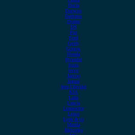
Dacia
Daewoo
Daihatsu
Dodge
DS
Fiat
Ford
Geely
Gonow
Honda
Hyundai
Isuzu
iveco
Jaecoo
Jaguar
Jeep Chrysler
KIA
Lada
Lancia
Leapmotor
Lexus
Lynk & co
Mazda
Mercedes