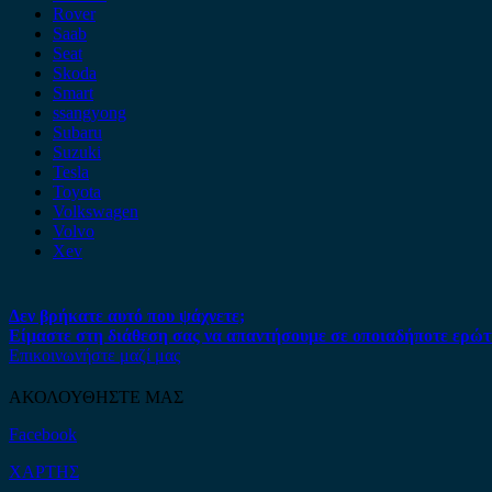
Rover
Saab
Seat
Skoda
Smart
ssangyong
Subaru
Suzuki
Tesla
Toyota
Volkswagen
Volvo
Xev
Δεν βρήκατε αυτό που ψάχνετε;
Είμαστε στη διάθεση σας να απαντήσουμε σε οποιαδήποτε ερώτ
Επικοινωνήστε μαζί μας
ΑΚΟΛΟΥΘΗΣΤΕ ΜΑΣ
Facebook
ΧΑΡΤΗΣ