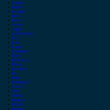
Gonow
Honda
Hyundai
Isuzu
iveco
Jaecoo
Jaguar
Jeep Chrysler
KIA
Lada
Lancia
Leapmotor
Lexus
Lynk & co
Mazda
Mercedes
MG
Mini
Mitsubishi
Nissan
Opel
Omoda
Peugeot
Porsche
Renault