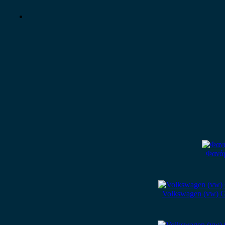
Φανάρ
Volkswagen (vw) G