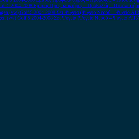
olf 5 2004-2008 Εμπρός Προφυλακτήρας – Προβολείς – Πιτσιλιστήρι
en (vw) Golf 5 2004-2008 Σετ Ψυγεία (Ψυγείο Νερού – Ψυγείο AIR/T