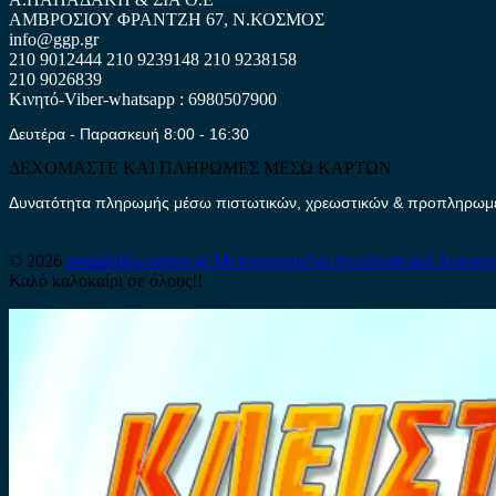
ΑΜΒΡΟΣΙΟΥ ΦΡΑΝΤΖΗ 67, Ν.ΚΟΣΜΟΣ
info@ggp.gr
210 9012444
210 9239148
210 9238158
210 9026839
Κινητό-Viber-whatsapp : 6980507900
Δευτέρα - Παρασκευή 8:00 - 16:30
ΔΕΧΟΜΑΣΤΕ ΚΑΙ ΠΛΗΡΩΜΕΣ ΜΕΣΩ ΚΑΡΤΩΝ
Δυνατότητα πληρωμής μέσω πιστωτικών, χρεωστικών & προπληρωμέν
© 2026
antalaktika-online.gr
Μεταχειρισμένα Ανταλλακτικά Αυτοκι
Καλό καλοκαίρι σε όλους!!