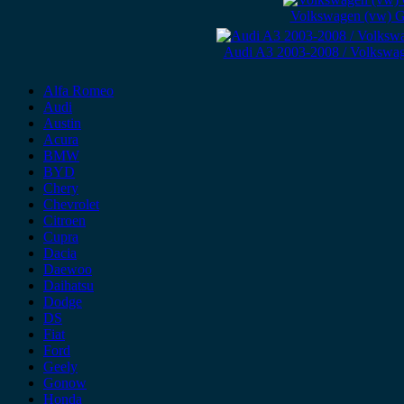
Volkswagen (vw) G
Audi A3 2003-2008 / Volkswag
Alfa Romeo
Audi
Austin
Acura
BMW
BYD
Chery
Chevrolet
Citroen
Cupra
Dacia
Daewoo
Daihatsu
Dodge
DS
Fiat
Ford
Geely
Gonow
Honda