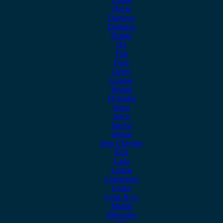
Dacia
Daewoo
Daihatsu
Dodge
DS
Fiat
Ford
Geely
Gonow
Honda
Hyundai
Isuzu
iveco
Jaecoo
Jaguar
Jeep Chrysler
KIA
Lada
Lancia
Leapmotor
Lexus
Lynk & co
Mazda
Mercedes