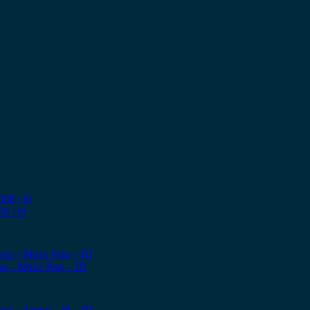
08 / Θ
ια – Μπλε Ραφ – ΙΠ