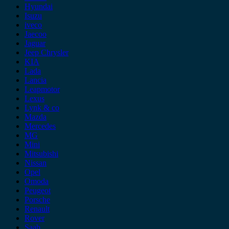
Hyundai
Isuzu
iveco
Jaecoo
Jaguar
Jeep Chrysler
KIA
Lada
Lancia
Leapmotor
Lexus
Lynk & co
Mazda
Mercedes
MG
Mini
Mitsubishi
Nissan
Opel
Omoda
Peugeot
Porsche
Renault
Rover
Saab