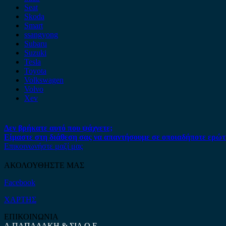
Seat
Skoda
Smart
ssangyong
Subaru
Suzuki
Tesla
Toyota
Volkswagen
Volvo
Xev
Δεν βρήκατε αυτό που ψάχνετε;
Είμαστε στη διάθεση σας να απαντήσουμε σε οποιαδήποτε ερώτ
Επικοινωνήστε μαζί μας
ΑΚΟΛΟΥΘΗΣΤΕ ΜΑΣ
Facebook
ΧΑΡΤΗΣ
ΕΠΙΚΟΙΝΩΝΙΑ
Α.ΠΑΠΑΔΑΚΗ & ΣΙΑ Ο.Ε