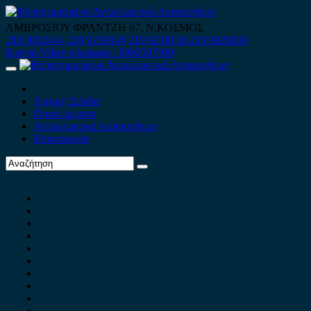
Skip
to
ΑΜΒΡΟΣΙΟΥ ΦΡΑΝΤΖΗ 67, Ν.ΚΟΣΜΟΣ
content
210 9012444
210 9239148
210 9238158
210 9026839
Κινητό-Viber-whatsapp : 6980507900
Primary
Menu
Αρχική Σελίδα
Ποιοί είμαστε
Ανταλλακτικά Αυτοκινήτων
Επικοινωνία