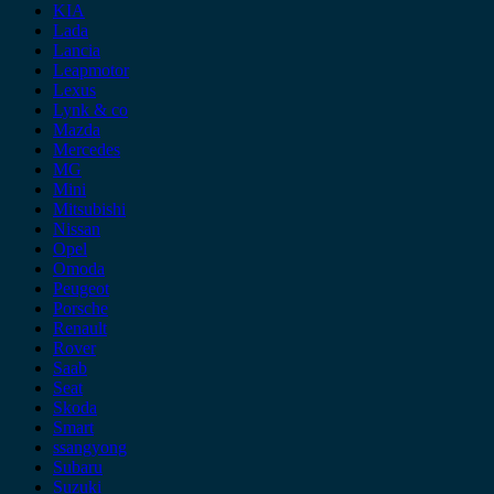
KIA
Lada
Lancia
Leapmotor
Lexus
Lynk & co
Mazda
Mercedes
MG
Mini
Mitsubishi
Nissan
Opel
Omoda
Peugeot
Porsche
Renault
Rover
Saab
Seat
Skoda
Smart
ssangyong
Subaru
Suzuki