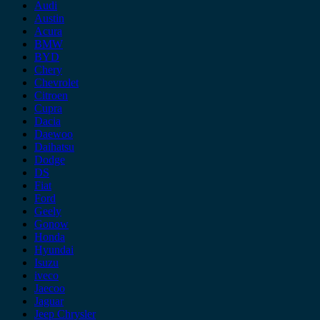
Audi
Austin
Acura
BMW
BYD
Chery
Chevrolet
Citroen
Cupra
Dacia
Daewoo
Daihatsu
Dodge
DS
Fiat
Ford
Geely
Gonow
Honda
Hyundai
Isuzu
iveco
Jaecoo
Jaguar
Jeep Chrysler