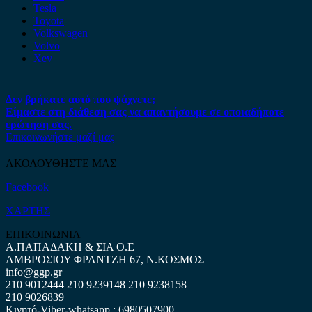
Tesla
Toyota
Volkswagen
Volvo
Xev
Δεν βρήκατε αυτό που ψάχνετε;
Είμαστε στη διάθεση σας να απαντήσουμε σε οποιαδήποτε
ερώτηση σας.
Επικοινωνήστε μαζί μας
ΑΚΟΛΟΥΘΗΣΤΕ ΜΑΣ
Facebook
ΧΑΡΤΗΣ
ΕΠΙΚΟΙΝΩΝΙΑ
Α.ΠΑΠΑΔΑΚΗ & ΣΙΑ Ο.Ε
ΑΜΒΡΟΣΙΟΥ ΦΡΑΝΤΖΗ 67, Ν.ΚΟΣΜΟΣ
info@ggp.gr
210 9012444
210 9239148
210 9238158
210 9026839
Κινητό-Viber-whatsapp : 6980507900