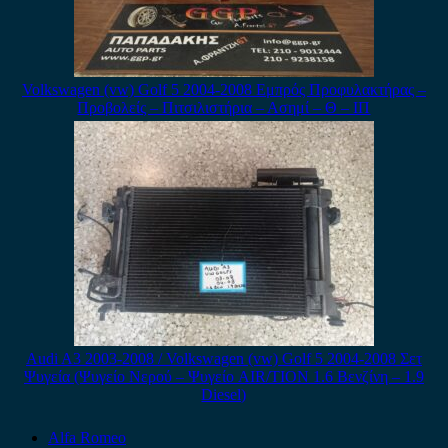
Volkswagen (vw) Golf 5 2004-2008 Εμπρός Προφυλακτήρας –
Προβολείς – Πιτσιλιστήρια – Ασημί – Θ – ΙΠ
Audi A3 2003-2008 / Volkswagen (vw) Golf 5 2004-2008 Σετ
Ψυγεία (Ψυγείο Νερού – Ψυγείο AIR/TION 1.6 Βενζίνη – 1.9
Diesel)
Alfa Romeo