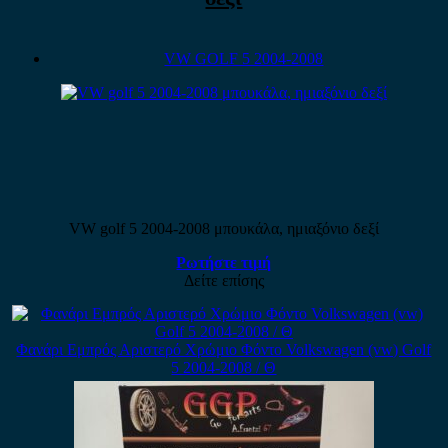
VW GOLF 5 2004-2008
VW golf 5 2004-2008 μπουκάλα, ημιαξόνιο δεξί
Ρωτήστε τιμή
Δείτε επίσης
Φανάρι Εμπρός Αριστερό Χρώμιο Φόντο Volkswagen (vw) Golf
5 2004-2008 / Θ