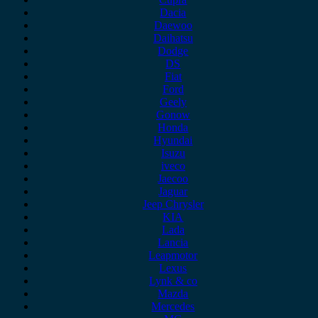
Dacia
Daewoo
Daihatsu
Dodge
DS
Fiat
Ford
Geely
Gonow
Honda
Hyundai
Isuzu
iveco
Jaecoo
Jaguar
Jeep Chrysler
KIA
Lada
Lancia
Leapmotor
Lexus
Lynk & co
Mazda
Mercedes