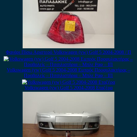
Φανάρι Πίσω Αριστερό Volkswagen (vw) Golf 5 2004-2008 / Π
Volkswagen (vw) Golf 5 2004-2008 Εμπρός Προφυλακτήρας –
Προβολείς – Πιτσιλιστήρια – Μπλε Ραφ – ΙΠ
Volkswagen (vw) Golf 5 2004-2008 Εταζέρα