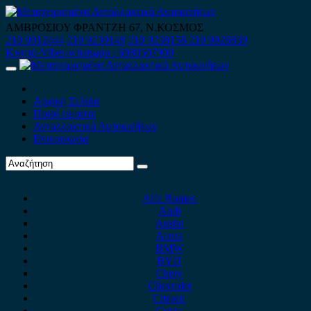
Skip
to
ΑΜΒΡΟΣΙΟΥ ΦΡΑΝΤΖΗ 67, Ν.ΚΟΣΜΟΣ
content
210 9012444
210 9239148
210 9238158
210 9026839
Κινητό-Viber-whatsapp : 6980507900
Primary
Menu
Αρχική Σελίδα
Ποιοί είμαστε
Ανταλλακτικά Αυτοκινήτων
Επικοινωνία
Alfa Romeo
Audi
Austin
Acura
BMW
BYD
Chery
Chevrolet
Citroen
Cupra