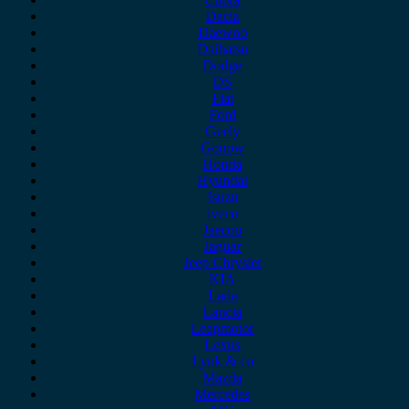
Dacia
Daewoo
Daihatsu
Dodge
DS
Fiat
Ford
Geely
Gonow
Honda
Hyundai
Isuzu
iveco
Jaecoo
Jaguar
Jeep Chrysler
KIA
Lada
Lancia
Leapmotor
Lexus
Lynk & co
Mazda
Mercedes