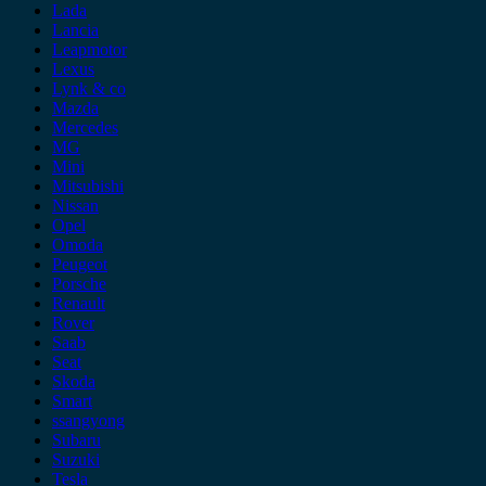
Lada
Lancia
Leapmotor
Lexus
Lynk & co
Mazda
Mercedes
MG
Mini
Mitsubishi
Nissan
Opel
Omoda
Peugeot
Porsche
Renault
Rover
Saab
Seat
Skoda
Smart
ssangyong
Subaru
Suzuki
Tesla