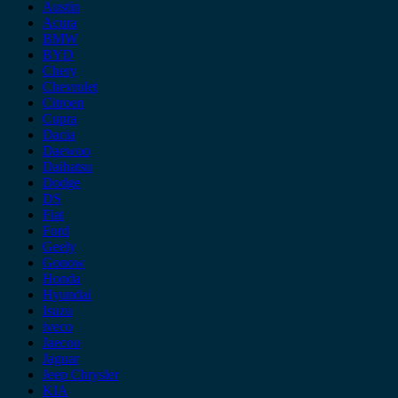
Austin
Acura
BMW
BYD
Chery
Chevrolet
Citroen
Cupra
Dacia
Daewoo
Daihatsu
Dodge
DS
Fiat
Ford
Geely
Gonow
Honda
Hyundai
Isuzu
iveco
Jaecoo
Jaguar
Jeep Chrysler
KIA