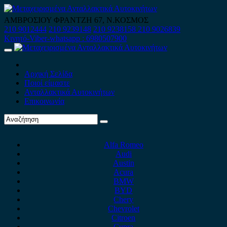
Skip
to
ΑΜΒΡΟΣΙΟΥ ΦΡΑΝΤΖΗ 67, Ν.ΚΟΣΜΟΣ
content
210 9012444
210 9239148
210 9238158
210 9026839
Κινητό-Viber-whatsapp : 6980507900
Primary
Menu
Αρχική Σελίδα
Ποιοί είμαστε
Ανταλλακτικά Αυτοκινήτων
Επικοινωνία
Alfa Romeo
Audi
Austin
Acura
BMW
BYD
Chery
Chevrolet
Citroen
Cupra