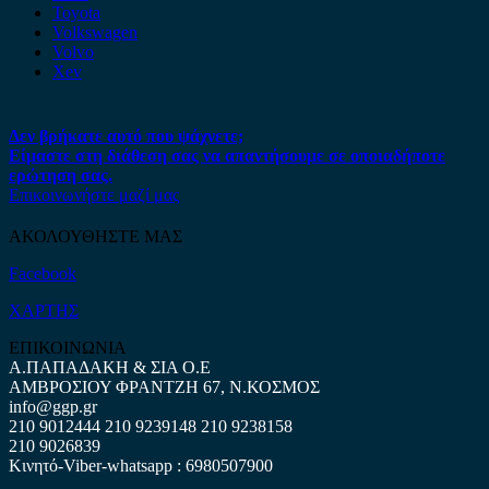
Toyota
Volkswagen
Volvo
Xev
Δεν βρήκατε αυτό που ψάχνετε;
Είμαστε στη διάθεση σας να απαντήσουμε σε οποιαδήποτε
ερώτηση σας.
Επικοινωνήστε μαζί μας
ΑΚΟΛΟΥΘΗΣΤΕ ΜΑΣ
Facebook
ΧΑΡΤΗΣ
ΕΠΙΚΟΙΝΩΝΙΑ
Α.ΠΑΠΑΔΑΚΗ & ΣΙΑ Ο.Ε
ΑΜΒΡΟΣΙΟΥ ΦΡΑΝΤΖΗ 67, Ν.ΚΟΣΜΟΣ
info@ggp.gr
210 9012444
210 9239148
210 9238158
210 9026839
Κινητό-Viber-whatsapp : 6980507900